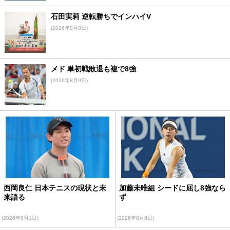
石田実莉 逆転勝ちでインハイV
(2026年8月8日)
メド 単初戦敗退も複で8強
(2026年8月9日)
西岡良仁 日本テニスの現状と未
加藤未唯組 シードに屈し8強なら
来語る
ず
(2026年8月1日)
(2026年8月9日)