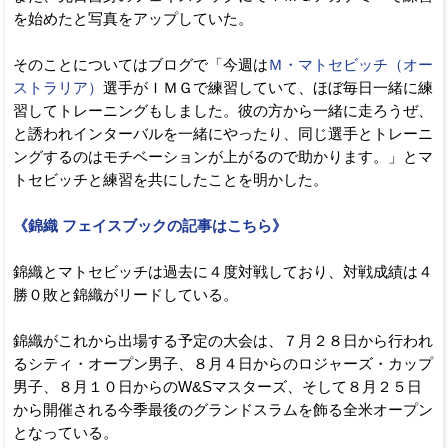
を始めたと写真をアップしていた。
そのことについてはブログで「今週は
Ｍ・マトセビッチ（オー
ストラリア）
選手がＩＭＧで練習していて、ほぼ毎日一緒に練
習してトレーニングもしました。彼の方から一緒に走ろうぜ、
と誘われインターバルを一緒にやったり、同じ選手とトレーニ
ングするのはモチベーションが上がるので助かります。」とマ
トセビッチと練習を共にしたことを明かした。
《錦織 フェイスブックの記事はこちら》
錦織とマトセビッチは過去に４度対戦しており、対戦成績は４
勝０敗と錦織がリードしている。
錦織がこれから出場する予定の大会は、７月２８日から行われ
るシティ・オープン男子、８月４日からのロジャーズ・カップ
男子、８月１０日からのW&Sマスターズ、そして８月２５日
から開催される今季最後のグランドスラムを飾る全米オープン
となっている。