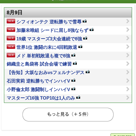
8月9日
シフィオンテク 逆転勝ちで雪辱
加藤未唯組 シードに屈し8強ならず
19歳 マスターズ3大会連続で8強
世界1位 激闘の末に4回戦敗退
メド 単初戦敗退も複で8強
錦織圭と島袋将 試合会場で練習
【告知】大坂なおみvsフェルナンデス
石田実莉 逆転勝ちでインハイV
小野倫太郎 激闘制しインハイV
マスターズ16強 TOP10は1人のみ