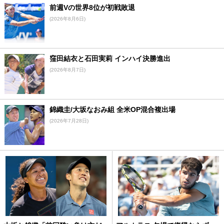
前週Vの世界8位が初戦敗退
(2026年8月6日)
窪田結衣と石田実莉 インハイ決勝進出
(2026年8月7日)
錦織圭/大坂なおみ組 全米OP混合複出場
(2026年7月28日)