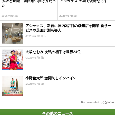
大坂と錦織「前回酷い負け方だっ
アルカラス 欠場で復帰ならず
た」
(2026年8月4日)
(2026年8月6日)
アシックス、新宿に国内2店目の旗艦店を開業 新サー
ビスや足形計測も導入
(2026年7月31日)
大坂なおみ 次戦の相手は世界24位
(2026年8月6日)
小野倫太郎 激闘制しインハイV
(2026年8月8日)
Recommended by
その他のニュース