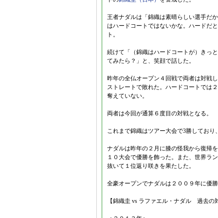
王者ナダルは「錦織は素晴らしい選手だか
はハードコートではないかな。ハードだと
ト。
続けて「（錦織はハードコートが）きっと
てみたら？」と、笑顔で話した。
昨年の全仏オープン４回戦で両者は対戦し
ストレートで敗れた。ハードコートでは２
奪えていない。
両者は今回が通算６度目の対戦となる。
これまで錦織はツアー大会で3勝しており
ナダルは昨年の２月に膝の怪我から復帰を
１０大会で優勝を飾った。また、世界ラン
抜いて１位返り咲きを果たした。
全豪オープンでナダルは２００９年に優勝
【錦織圭 vs ラファエル・ナダル 過去の