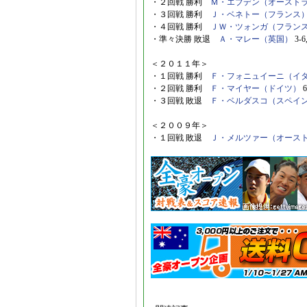
・２回戦 勝利
Ｍ・エブデン（オースト
・３回戦 勝利
Ｊ・ベネトー（フランス
・４回戦 勝利
ＪＷ・ツォンガ（フラン
・準々決勝 敗退
Ａ・マレー（英国）
3-6,
＜２０１１年＞
・１回戦 勝利
Ｆ・フォニュイーニ（イ
・２回戦 勝利
Ｆ・マイヤー（ドイツ）
6
・３回戦 敗退
Ｆ・ベルダスコ（スペイ
＜２００９年＞
・１回戦 敗退
Ｊ・メルツァー（オース