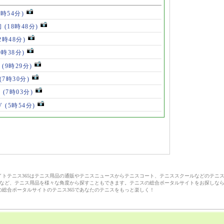
8時54分)
初
(18時48分)
2時48分)
0時38分)
」
(9時29分)
(7時30分)
V
(7時03分)
V
(5時54分)
サイトテニス365はテニス用品の通販やテニスニュースからテニスコート、テニススクールなどのテニ
など、テニス用品を様々な角度から探すこともできます。テニスの総合ポータルサイトをお探しな
の総合ポータルサイトのテニス365であなたのテニスをもっと楽しく！