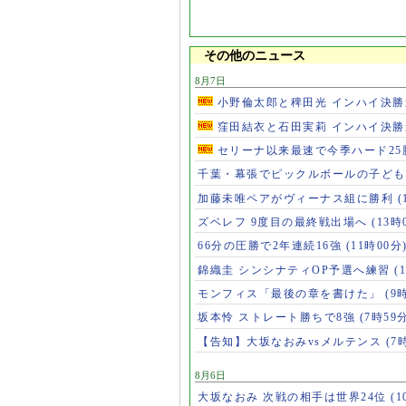
その他のニュース
8月7日
小野倫太郎と稗田光 インハイ決
窪田結衣と石田実莉 インハイ決
セリーナ以来最速で今季ハード2
千葉・幕張でピックルボールの子ど
加藤未唯ペアがヴィーナス組に勝利
(
ズベレフ 9度目の最終戦出場へ
(13時
66分の圧勝で2年連続16強
(11時00分
錦織圭 シンシナティOP予選へ練習
(
モンフィス「最後の章を書けた」
(9
坂本怜 ストレート勝ちで8強
(7時59
【告知】大坂なおみvsメルテンス
(7
8月6日
大坂なおみ 次戦の相手は世界24位
(1