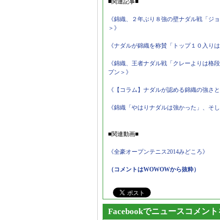
■関連記事■
《錦織、２年ぶり８強の壁ナダル戦「ジョ
＞》
《ナダルが錦織を称賛「トップ１０入りは
《錦織、王者ナダル戦「クレーよりは格段
プン＞》
《【コラム】ナダルが認める錦織の強さと
《錦織「やはりナダルは強かった」、そし
■関連動画■
《全豪オープンテニス2014みどころ》
（コメントはWOWOWから抜粋）
Facebookでニュースコメン