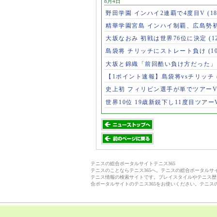
8月4日
野田学園 インハイ2連覇で4度目V
(1
精華学園宮島 インハイ制覇、広島勢
大坂なおみ 初戦は世界76位に決定
(1
島袋将 チリッチにストレート負け
(1
大坂と錦織「前回酷い負け方だった
【1ポイント速報】島袋将vsチリッチ
史上初 フィリピン選手が単でツアー
世界10位 19歳新鋭下し11度目ツアー
テニスの総合ポータルサイトテニス365
テニスのことならテニス365へ。テニスの総合ポータル
テニス情報の検索サイトです。プレイスタイルやテニス歴
合ポータルサイトのテニス365をお使いください。テニス