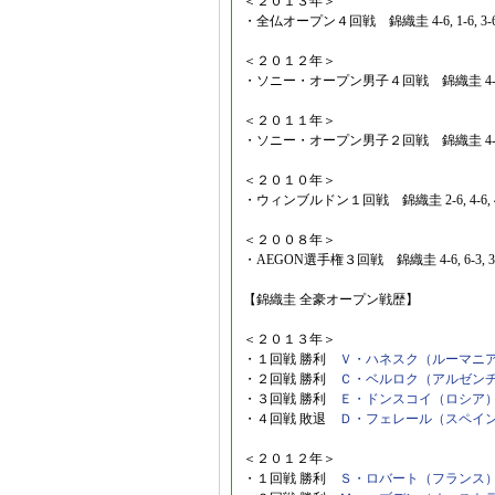
＜２０１３年＞
・全仏オープン４回戦 錦織圭 4-6, 1-6, 3
＜２０１２年＞
・ソニー・オープン男子４回戦 錦織圭 4-6,
＜２０１１年＞
・ソニー・オープン男子２回戦 錦織圭 4-6,
＜２０１０年＞
・ウィンブルドン１回戦 錦織圭 2-6, 4-6, 
＜２００８年＞
・AEGON選手権３回戦 錦織圭 4-6, 6-3, 
【錦織圭 全豪オープン戦歴】
＜２０１３年＞
・１回戦 勝利
Ｖ・ハネスク（ルーマニ
・２回戦 勝利
Ｃ・ベルロク（アルゼン
・３回戦 勝利
Ｅ・ドンスコイ（ロシア
・４回戦 敗退
Ｄ・フェレール（スペイ
＜２０１２年＞
・１回戦 勝利
Ｓ・ロバート（フランス