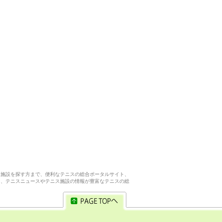
ス施設を探す方まで、便利なテニスの総合ポータルサイト、
ら、テニスニュースやテニス施設の情報が豊富なテニスの総