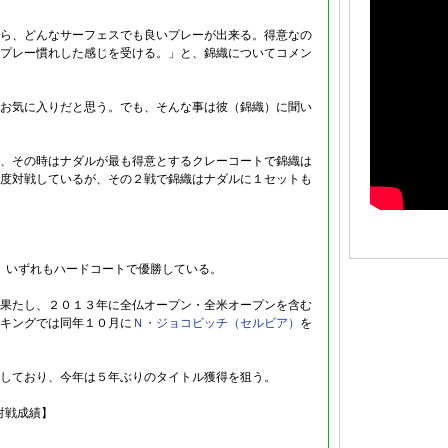
ら、どんなサーフェスでも良いプレーが出来る。得意なの
プレー慣れした感じを受ける。」と、錦織についてコメン
お気に入りだと思う。でも、そんな事は彼（錦織）に聞い
、その時はナダルが最も得意とするクレーコートで錦織は
度対戦しているが、その２戦で錦織はナダルに１セットも
、いずれもハードコートで優勝している。
果たし、２０１３年に全仏オープン・全米オープンを含む
キングでは同年１０月に
Ｎ・ジョコビッチ（セルビア）
を
しており、今年は５年ぶりのタイトル獲得を狙う。
対戦成績】