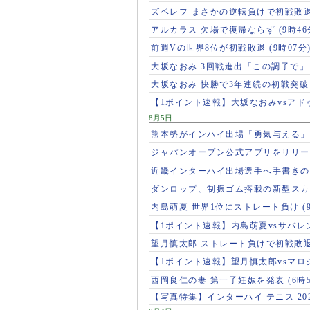
ズベレフ まさかの逆転負けで初戦敗
アルカラス 欠場で復帰ならず
(9時46
前週Vの世界8位が初戦敗退
(9時07分
大坂なおみ 3回戦進出「この調子で
大坂なおみ 快勝で3年連続の初戦突
【1ポイント速報】大坂なおみvsア
8月5日
熊本勢がインハイ出場「勇気与える
ジャパンオープン公式アプリをリリ
近畿インターハイ出場選手へ手書き
ダンロップ、制振ゴム搭載の新型スカ
内島萌夏 世界1位にストレート負け
(
【1ポイント速報】内島萌夏vsサバレ
望月慎太郎 ストレート負けで初戦敗
【1ポイント速報】望月慎太郎vsマ
西岡良仁の妻 第一子妊娠を発表
(6時
【写真特集】インターハイ テニス 202