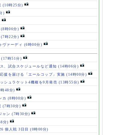
退
(10時25分)
分)
)
」
(8時06分)
破
(7時22分)
ドゥヴァーディ
(6時00分)
」
(17時51分)
ース、試合スケジュールなど通知
(14時06分)
の応援を届ける「エールコップ」実施
(14時00分)
ッシュラケット4機種を9月発売
(13時55分)
9時48分)
ンカ
(8時00分)
退
(7時30分)
ロジャン
(7時30分)
58分)
6 個人戦 3日目
(0時00分)