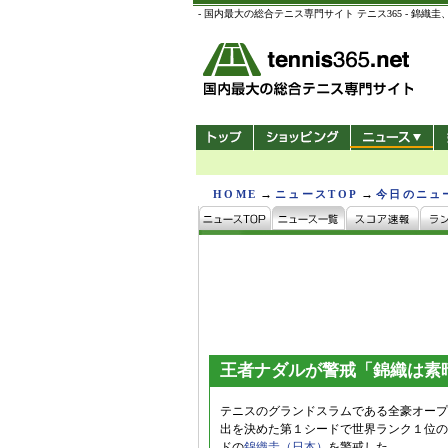
- 国内最大の総合テニス専門サイト テニス365 -
→
→
HOME
ニュースTOP
今日のニュ
王者ナダルが警戒「錦織は素
テニスのグランドスラムである全豪オープ
出を決めた第１シードで世界ランク１位の
ドの
錦織圭（日本）
を警戒した。