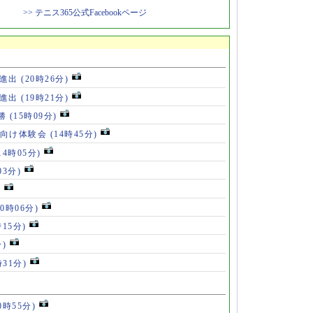
>> テニス365公式Facebookページ
勝進出
(20時26分)
勝進出
(19時21分)
5勝
(15時09分)
も向け体験会
(14時45分)
14時05分)
03分)
)
10時06分)
時15分)
分)
時31分)
0時55分)