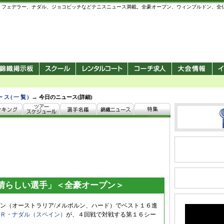
 錦織圭、フェデラー、ナダル、ジョコビッチなどテニスニュース満載。全豪オープン、ウィンブルドン、
→
ース(一覧)
今日のニュース(詳細)
晴らしい選手」＜全豪オープン＞
ン（オーストラリア/メルボルン、ハード）でベスト１６進
Ｒ・ナダル（スペイン）
が、４回戦で対戦する第１６シー