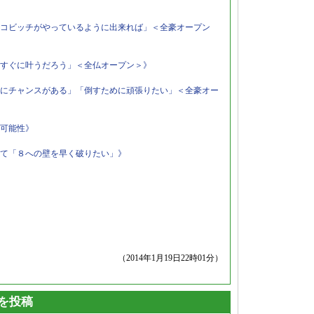
コビッチがやっているように出来れば」＜全豪オープン
すぐに叶うだろう」＜全仏オープン＞》
にチャンスがある」「倒すために頑張りたい」＜全豪オー
可能性》
て「８への壁を早く破りたい」》
（2014年1月19日22時01分）
トを投稿