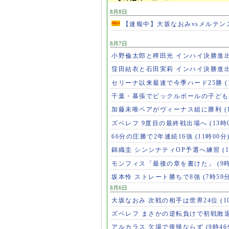
8月8日
【速報中】大坂なおみvsメルテン
8月7日
小野倫太郎と稗田光 インハイ決勝進
窪田結衣と石田実莉 インハイ決勝進
セリーナ以来最速で今季ハード25勝
千葉・幕張でピックルボールの子ど
加藤未唯ペアがヴィーナス組に勝利
(
ズベレフ 9度目の最終戦出場へ
(13時
66分の圧勝で2年連続16強
(11時00分
錦織圭 シンシナティOP予選へ練習
(
モンフィス「最後の章を書けた」
(9
坂本怜 ストレート勝ちで8強
(7時59
8月6日
大坂なおみ 次戦の相手は世界24位
(1
ズベレフ まさかの逆転負けで初戦敗
アルカラス 欠場で復帰ならず
(9時46