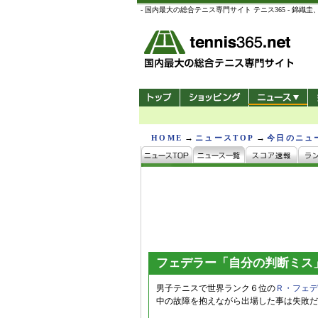
- 国内最大の総合テニス専門サイト テニス365 -
→
→
HOME
ニュースTOP
今日のニュ
フェデラー「自分の判断ミス
男子テニスで世界ランク６位の
Ｒ・フェデ
中の故障を抱えながら出場した事は失敗だ