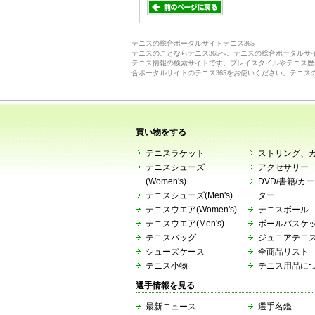
テニスの総合ポータルサイトテニス365
テニスのことならテニス365へ。テニスの総合ポータル
テニス情報の検索サイトです。プレイスタイルやテニス歴
合ポータルサイトのテニス365をお使いください。テニス
買い物をする
テニスラケット
ストリング、
テニスシューズ
アクセサリー
(Women's)
DVD/書籍/カ
テニスシューズ(Men's)
ター
テニスウエア(Women's)
テニスボール
テニスウエア(Men's)
ボールバスケ
テニスバッグ
ジュニアテニ
シューズケース
全商品リスト
テニス小物
テニス用品に
選手情報を見る
最新ニュース
選手名鑑