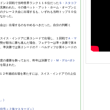
ドン２回戦で当時世界ランク１１６位だった
Ｓ・スタコフ
見舞われた。その後ベット・アット・ホーム・オープンと
のクレー２大会に出場するも、いずれも当時トップ５０位
なかった。
会は）出場するのをやめるべきだった。自分の判断ミ
スイス・インドアに第３シードで出場し、１回戦で
Ａ・マ
勢が順当に勝ち進んだ場合、フェデラーは準々決勝で第８
、準決勝では第２シードのＴ・ベルディフか第６シードの
度の優勝を飾っており、昨年は決勝で
Ｊ・Ｍ・デル=ポト
を阻まれた。
の１２年連続出場を果たすには、スイス・インドアでの上位
」》
信号＜上海マスターズ＞》