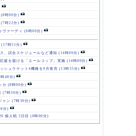
)
」
(8時06分)
破
(7時22分)
ドゥヴァーディ
(6時00分)
」
(17時51分)
ース、試合スケジュールなど通知
(14時06分)
の応援を届ける「エールコップ」実施
(14時00分)
ッシュラケット4機種を9月発売
(13時55分)
9時48分)
ンカ
(8時00分)
退
(7時30分)
ロジャン
(7時30分)
58分)
6 個人戦 3日目
(0時00分)