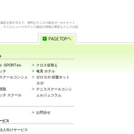
ス施設を探す方まで、便利なテニスの総合ポータルサイト、
ら、テニスニュースやテニス施設の情報が豊富なテニスの総
ト
-SPORT.es-
クロス張替え
ッチ
奄美 ホテル
スクールコンシェ
ゼロヨガ-岩盤ホット
ヨガ-
買取
テニススクールコンシ
ッチ スクール
ェルジュコラム
お問合せ
ービス
法人向けサービス