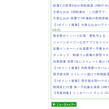
前週Vの世界8位が初戦敗退
(9時07分
大坂なおみ 3回戦進出「この調子で
大坂なおみ 快勝で3年連続の初戦突
【1ポイント速報】大坂なおみvsア
8月5日
熊本勢がインハイ出場「勇気与える
ジャパンオープン公式アプリをリリ
近畿インターハイ出場選手へ手書き
ダンロップ、制振ゴム搭載の新型スカ
内島萌夏 世界1位にストレート負け
(
【1ポイント速報】内島萌夏vsサバレ
望月慎太郎 ストレート負けで初戦敗
【1ポイント速報】望月慎太郎vsマ
西岡良仁の妻 第一子妊娠を発表
(6時
【写真特集】インターハイ テニス 202