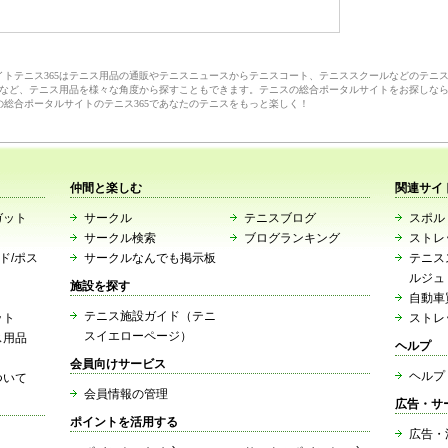
サイトテニス365はテニス用品の通販やテニスニュースからテニスコート、テニススクールなどのテニ
など、テニス用品を様々な角度から探すこともできます。テニスの総合ポータルサイトをお探しな
の総合ポータルサイトのテニス365であなたのテニスをもっと楽しく！
仲間と楽しむ
関連サイ
ガット
サークル
テニスブログ
スポルト
サークル検索
ブログランキング
ストレ
ード/ポス
サークルなんでも掲示板
テニス
ルジュ
施設を探す
自動車
テニス施設ガイド（テニ
ット
ストレ
スイエローページ）
ス用品
ヘルプ
会員向けサービス
ヘルプ
ついて
会員情報の管理
広告・サ
ポイントを活用する
広告・