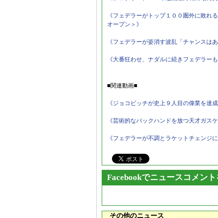
《フェデラーがトップ１００圏外に敗れる
オープン＞》
《フェデラーが姿消す波乱「チャンスはあ
《大番狂わせ、ナダルに続きフェデラーも
■関連動画■
《ジョコビッチが史上９人目の偉業を達成！AT
《芸術的なバックハンドを放つ天才ガスケを特
《フェデラーが不調とラケットチェンジについ
Facebookでニュースコメン
その他のニュース