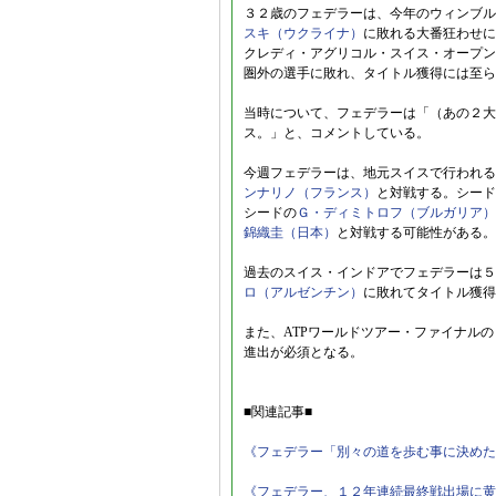
３２歳のフェデラーは、今年のウィンブル
スキ（ウクライナ）
に敗れる大番狂わせに
クレディ・アグリコル・スイス・オープン
圏外の選手に敗れ、タイトル獲得には至ら
当時について、フェデラーは「（あの２大
ス。」と、コメントしている。
今週フェデラーは、地元スイスで行われる
ンナリノ（フランス）
と対戦する。シード
シードの
Ｇ・ディミトロフ（ブルガリア）
錦織圭（日本）
と対戦する可能性がある。
過去のスイス・インドアでフェデラーは５
ロ（アルゼンチン）
に敗れてタイトル獲得
また、ATPワールドツアー・ファイナル
進出が必須となる。
■関連記事■
《フェデラー「別々の道を歩む事に決めた
《フェデラー、１２年連続最終戦出場に黄