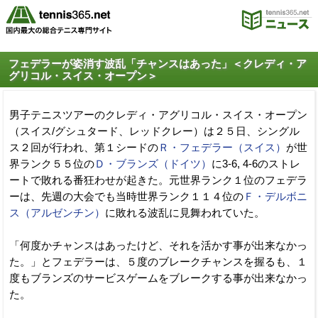
フェデラーが姿消す波乱「チャンスはあった」＜クレディ・ア
グリコル・スイス・オープン＞
男子テニスツアーのクレディ・アグリコル・スイス・オープン
（スイス/グシュタード、レッドクレー）は２５日、シングル
ス２回が行われ、第１シードの
Ｒ・フェデラー（スイス）
が世
界ランク５５位の
Ｄ・ブランズ（ドイツ）
に3-6, 4-6のストレ
ートで敗れる番狂わせが起きた。元世界ランク１位のフェデラ
ーは、先週の大会でも当時世界ランク１１４位の
Ｆ・デルボニ
ス（アルゼンチン）
に敗れる波乱に見舞われていた。
「何度かチャンスはあったけど、それを活かす事が出来なかっ
た。」とフェデラーは、５度のブレークチャンスを握るも、１
度もブランズのサービスゲームをブレークする事が出来なかっ
た。