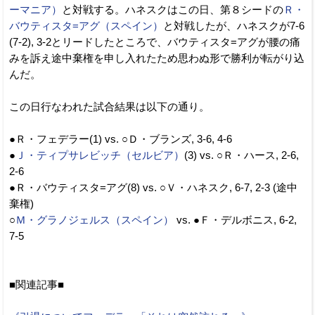
ーマニア）
と対戦する。ハネスクはこの日、第８シードの
Ｒ・
バウティスタ=アグ（スペイン）
と対戦したが、ハネスクが7-6
(7-2), 3-2とリードしたところで、バウティスタ=アグが腰の痛
みを訴え途中棄権を申し入れたため思わぬ形で勝利が転がり込
んだ。
この日行なわれた試合結果は以下の通り。
●Ｒ・フェデラー(1) vs. ○Ｄ・ブランズ, 3-6, 4-6
●
Ｊ・ティプサレビッチ（セルビア）
(3) vs. ○Ｒ・ハース, 2-6,
2-6
●Ｒ・バウティスタ=アグ(8) vs. ○Ｖ・ハネスク, 6-7, 2-3 (途中
棄権)
○
Ｍ・グラノジェルス（スペイン）
vs. ●Ｆ・デルボニス, 6-2,
7-5
■関連記事■