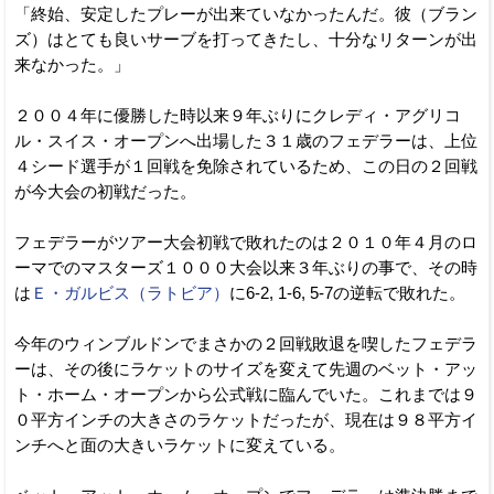
「終始、安定したプレーが出来ていなかったんだ。彼（ブラン
ズ）はとても良いサーブを打ってきたし、十分なリターンが出
来なかった。」
２００４年に優勝した時以来９年ぶりにクレディ・アグリコ
ル・スイス・オープンへ出場した３１歳のフェデラーは、上位
４シード選手が１回戦を免除されているため、この日の２回戦
が今大会の初戦だった。
フェデラーがツアー大会初戦で敗れたのは２０１０年４月のロ
ーマでのマスターズ１０００大会以来３年ぶりの事で、その時
は
Ｅ・ガルビス（ラトビア）
に6-2, 1-6, 5-7の逆転で敗れた。
今年のウィンブルドンでまさかの２回戦敗退を喫したフェデラ
ーは、その後にラケットのサイズを変えて先週のベット・アッ
ト・ホーム・オープンから公式戦に臨んでいた。これまでは９
０平方インチの大きさのラケットだったが、現在は９８平方イ
ンチへと面の大きいラケットに変えている。