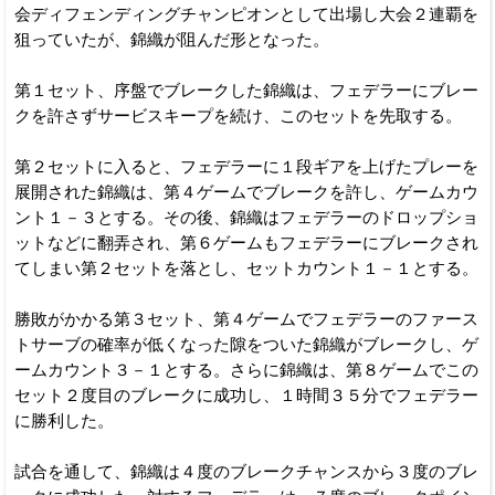
会ディフェンディングチャンピオンとして出場し大会２連覇を
狙っていたが、錦織が阻んだ形となった。
第１セット、序盤でブレークした錦織は、フェデラーにブレー
クを許さずサービスキープを続け、このセットを先取する。
第２セットに入ると、フェデラーに１段ギアを上げたプレーを
展開された錦織は、第４ゲームでブレークを許し、ゲームカウ
ント１－３とする。その後、錦織はフェデラーのドロップショ
ットなどに翻弄され、第６ゲームもフェデラーにブレークされ
てしまい第２セットを落とし、セットカウント１－１とする。
勝敗がかかる第３セット、第４ゲームでフェデラーのファース
トサーブの確率が低くなった隙をついた錦織がブレークし、ゲ
ームカウント３－１とする。さらに錦織は、第８ゲームでこの
セット２度目のブレークに成功し、１時間３５分でフェデラー
に勝利した。
試合を通して、錦織は４度のブレークチャンスから３度のブレ