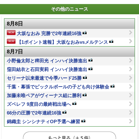
その他のニュース
8月8日
大坂なおみ 完勝で2年連続16強
【1ポイント速報】大坂なおみvsメルテンス
8月7日
小野倫太郎と稗田光 インハイ決勝進出
窪田結衣と石田実莉 インハイ決勝進出
セリーナ以来最速で今季ハード25勝
千葉・幕張でピックルボールの子ども向け体験会
加藤未唯ペアがヴィーナス組に勝利
ズベレフ 9度目の最終戦出場へ
66分の圧勝で2年連続16強
錦織圭 シンシナティOP予選へ練習