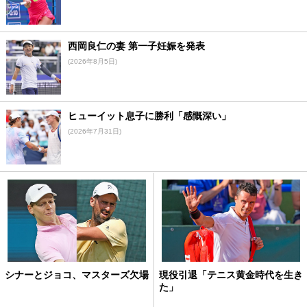
西岡良仁の妻 第一子妊娠を発表
(2026年8月5日)
ヒューイット息子に勝利「感慨深い」
(2026年7月31日)
シナーとジョコ、マスターズ欠場
現役引退「テニス黄金時代を生き
た」