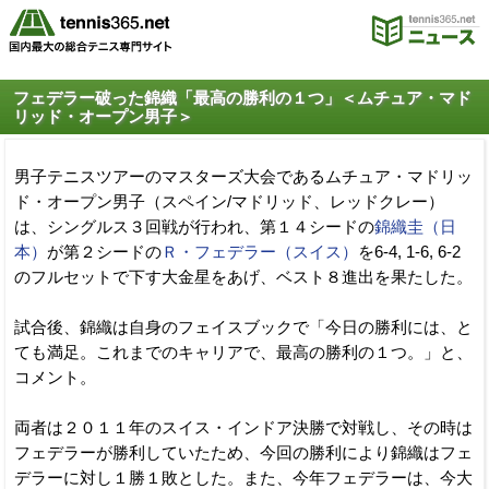
フェデラー破った錦織「最高の勝利の１つ」＜ムチュア・マド
リッド・オープン男子＞
男子テニスツアーのマスターズ大会であるムチュア・マドリッ
ド・オープン男子（スペイン/マドリッド、レッドクレー）
は、シングルス３回戦が行われ、第１４シードの
錦織圭（日
本）
が第２シードの
Ｒ・フェデラー（スイス）
を6-4, 1-6, 6-2
のフルセットで下す大金星をあげ、ベスト８進出を果たした。
試合後、錦織は自身のフェイスブックで「今日の勝利には、と
ても満足。これまでのキャリアで、最高の勝利の１つ。」と、
コメント。
両者は２０１１年のスイス・インドア決勝で対戦し、その時は
フェデラーが勝利していたため、今回の勝利により錦織はフェ
デラーに対し１勝１敗とした。また、今年フェデラーは、今大