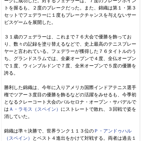
ークに成功した。対するフェデラーは、７度のブレークポイン
トを握るも、２度のブレークだった。また、錦織は第１・第３
セットでフェデラーに１度もブレークチャンスを与えないサー
ビスゲームを展開した。
３１歳のフェデラーは、これまで７６大会で優勝を飾ってお
り、数々の記録を塗り替えるなどで、史上最高のテニスプレー
ヤーと言われている。フェデラーが獲得した７６タイトルのう
ち、グランドスラムでは、全豪オープンで４度、全仏オープン
で１度、ウィンブルドンで７度、全米オープンで５度の優勝を
誇る。
勝利した錦織は、今年に入りアメリカ国際インドアテニス選手
権でツアー３度目の優勝を飾るなどの活躍をみせるも、今季初
となるクレーコート大会のバルセロナ・オープン・サバデルで
は
Ａ・ラモス（スペイン）
にストレートで敗れ、３回戦で姿を
消していた。
錦織は準々決勝で、世界ランク１１３位の
Ｐ・アンドゥハル
（スペイン）
とベスト４進出をかけて対戦する。両者は過去１