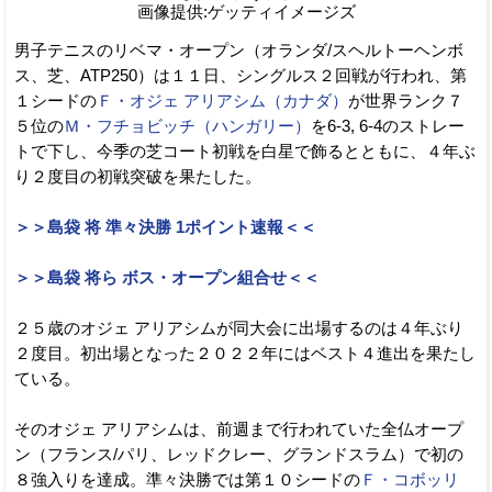
画像提供:ゲッティイメージズ
男子テニスのリベマ・オープン（オランダ/スヘルトーヘンボ
ス、芝、ATP250）は１１日、シングルス２回戦が行われ、第
１シードの
Ｆ・オジェ アリアシム（カナダ）
が世界ランク７
５位の
Ｍ・フチョビッチ（ハンガリー）
を6-3, 6-4のストレー
トで下し、今季の芝コート初戦を白星で飾るとともに、４年ぶ
り２度目の初戦突破を果たした。
＞＞島袋 将 準々決勝 1ポイント速報＜＜
＞＞島袋 将ら ボス・オープン組合せ＜＜
２５歳のオジェ アリアシムが同大会に出場するのは４年ぶり
２度目。初出場となった２０２２年にはベスト４進出を果たし
ている。
そのオジェ アリアシムは、前週まで行われていた全仏オープ
ン（フランス/パリ、レッドクレー、グランドスラム）で初の
８強入りを達成。準々決勝では第１０シードの
Ｆ・コボッリ