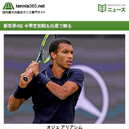
新世界4位 今季芝初戦を白星で飾る
オジェ アリアシム