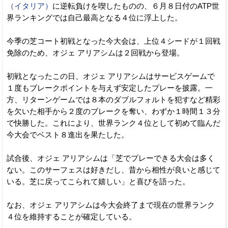
（イタリア）
に逆転負けを喫したものの、６月８日付のATP世
界ランキングでは自己最高となる４位に浮上した。
今季の芝コート初戦となった今大会は、上位４シードが１回戦
免除のため、オジェ アリアシムは２回戦から登場。
初戦となったこの日、オジェ アリアシムはサービスゲームで
１度もブレークポイントを与えず安定したプレーを披露。一
方、リターンゲームでは８本のダブルフォルトを犯すなど精彩
を欠いた相手から２度のブレークを奪い、わずか１時間１３分
で快勝した。これにより、世界ランク４位として初めて臨んだ
今大会でベスト８進出を果たした。
試合後、オジェ アリアシムは「芝でプレーできる大会は多く
ない。このサーフェスは好きだし、昔から相性が良いと感じて
いる。芝に戻ってこられて嬉しい」と喜びを語った。
なお、オジェ アリアシムは今大会終了まで現在の世界ランク
４位を維持することが確定している。