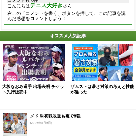
コメント数 0件
テニス大好き
こんにちは
さん
右上の「コメントを書く」ボタンを押して、この記事を読
んだ感想をコメントしよう！
オススメ人気記事
大坂なおみ選手 出場表明 チケッ
ザムストは暑さ対策の考えと性能
ト先行販売中
が違った
メド 単初戦敗退も複で8強
(2026年8月9日)