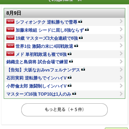
8月9日
シフィオンテク 逆転勝ちで雪辱
加藤未唯組 シードに屈し8強ならず
19歳 マスターズ3大会連続で8強
世界1位 激闘の末に4回戦敗退
メド 単初戦敗退も複で8強
錦織圭と島袋将 試合会場で練習
【告知】大坂なおみvsフェルナンデス
石田実莉 逆転勝ちでインハイV
小野倫太郎 激闘制しインハイV
マスターズ16強 TOP10は1人のみ