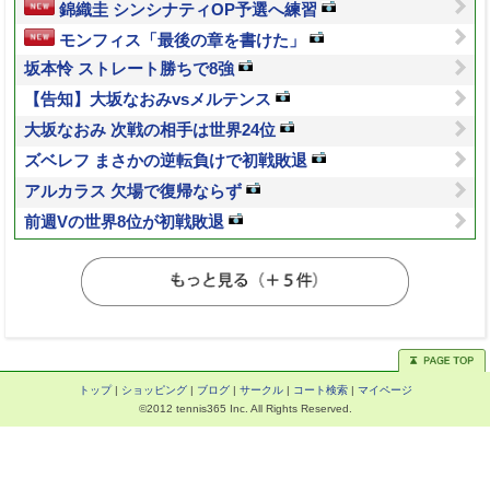
錦織圭 シンシナティOP予選へ練習
モンフィス「最後の章を書けた」
坂本怜 ストレート勝ちで8強
【告知】大坂なおみvsメルテンス
大坂なおみ 次戦の相手は世界24位
ズベレフ まさかの逆転負けで初戦敗退
アルカラス 欠場で復帰ならず
前週Vの世界8位が初戦敗退
トップ
|
ショッピング
|
ブログ
|
サークル
|
コート検索
|
マイページ
©2012 tennis365 Inc. All Rights Reserved.