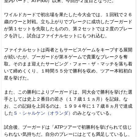
室内ハード、ATP500）以来、今回が２度目となった。
ワイルドカードで初出場を果たした今大会では、１回戦で２６
歳のウーと対戦。立ち上がりでブレークに成功したブーガード
が第１セットを先取したものの、第２セットでは２度のブレー
クを許し、試合はファイナルセットにもつれ込む。
ファイナルセットは両者ともサービスゲームをキープする展開
が続いたが、ブーガードが第８ゲームで貴重なブレークを奪
取。そのまま迎えたサービング・フォー・ザ・マッチを落ち着
いて締めくくり、１時間５５分で勝利を収め、ツアー本戦初白
星を挙げた。
また、この勝利によりブーガードは、同大会で勝利を挙げた選
手としては史上２番目の若さ（１７歳１１ヵ月）を記録。な
お、この記録を上回るのは、１９９４年に１７歳８ヵ月で達成
した
Ｓ・シャルケン（オランダ）
のみとなっている。
試合後、ブーガードは「ATPツアーで初勝利を挙げられて信じ
られない気持ちだ。自分のプレーにはとても満足しているし、