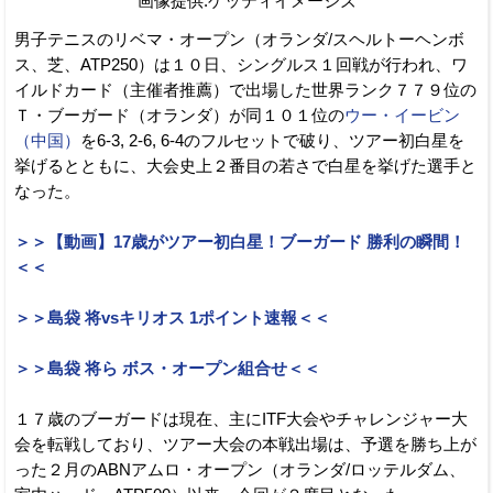
画像提供:ゲッティイメージズ
男子テニスのリベマ・オープン（オランダ/スヘルトーヘンボ
ス、芝、ATP250）は１０日、シングルス１回戦が行われ、ワ
イルドカード（主催者推薦）で出場した世界ランク７７９位の
Ｔ・ブーガード（オランダ）が同１０１位の
ウー・イービン
（中国）
を6-3, 2-6, 6-4のフルセットで破り、ツアー初白星を
挙げるとともに、大会史上２番目の若さで白星を挙げた選手と
なった。
＞＞【動画】17歳がツアー初白星！ブーガード 勝利の瞬間！
＜＜
＞＞島袋 将vsキリオス 1ポイント速報＜＜
＞＞島袋 将ら ボス・オープン組合せ＜＜
１７歳のブーガードは現在、主にITF大会やチャレンジャー大
会を転戦しており、ツアー大会の本戦出場は、予選を勝ち上が
った２月のABNアムロ・オープン（オランダ/ロッテルダム、