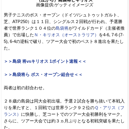
画像提供:ゲッティイメージズ
男子テニスのボス・オープン（ドイツ/シュトゥットガルト、
芝、ATP250）は１１日、シングルス２回戦が行われ、予選勝
者で世界ランク１０４位の
島袋将
がワイルドカード（主催者推
薦）で出場した
Ｎ・キリオス（オーストラリア）
を4-6, 7-6 (7-
5), 6-4の逆転で破り、ツアー大会で初のベスト８進出を果たし
た。
＞＞島袋 将vsキリオス 1ポイント速報＜＜
＞＞島袋将ら ボス・オープン組合せ＜＜
両者は初の顔合わせ。
２８歳の島袋は同大会初出場。予選２試合を勝ち抜いて本戦入
りを果たすと、１回戦では世界ランク９２位の
Ｑ・アリス（フ
ランス）
に快勝し、芝コートでのツアー大会初勝利をマーク。
さらに、ツアー大会では約３ヵ月ぶりとなる初戦突破を果たし
た。