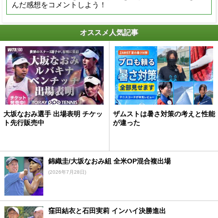
んだ感想をコメントしよう！
オススメ人気記事
大坂なおみ選手 出場表明 チケッ
ザムストは暑さ対策の考えと性能
ト先行販売中
が違った
錦織圭/大坂なおみ組 全米OP混合複出場
(2026年7月28日)
窪田結衣と石田実莉 インハイ決勝進出