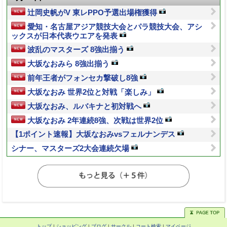
辻岡史帆がV 東レPPO予選出場権獲得
愛知・名古屋アジア競技大会とパラ競技大会、アシ
ックスが日本代表ウエアを発表
波乱のマスターズ 8強出揃う
大坂なおみら 8強出揃う
前年王者がフォンセカ撃破し8強
大坂なおみ 世界2位と対戦「楽しみ」
大坂なおみ、ルバキナと初対戦へ
大坂なおみ 2年連続8強、次戦は世界2位
【1ポイント速報】大坂なおみvsフェルナンデス
シナー、マスターズ2大会連続欠場
トップ
|
ショッピング
|
ブログ
|
サークル
|
コート検索
|
マイページ