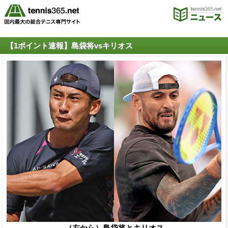
【1ポイント速報】島袋将vsキリオス
（左から）島袋将とキリオス