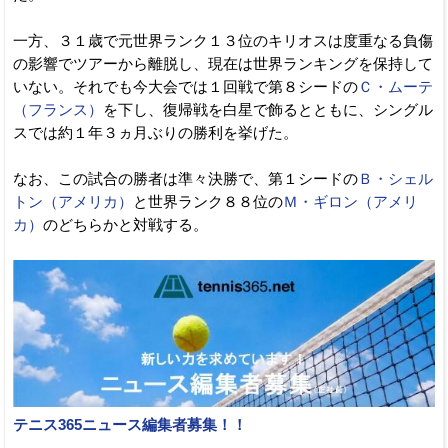
一方、３１歳で元世界ランク１３位のキリオスは度重なる負傷
の影響でツアーから離脱し、現在は世界ランキングを保持して
いない。それでも今大会では１回戦で第８シードの
Ｃ・ムーテ
（フランス）
を下し、復帰戦を白星で飾るとともに、シングル
スでは約１年３ヵ月ぶりの勝利を挙げた。
なお、この試合の勝者は準々決勝で、第１シードの
Ｂ・シェル
トン（アメリカ）
と世界ランク８８位の
Ｍ・ギロン（アメリ
カ）
のどちらかと対戦する。
テニス365ニュース編集者募集！！