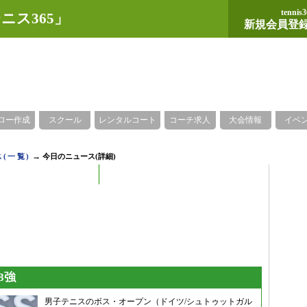
tennis3
ニス365」
新規会員登
ロー作成
スクール
レンタルコート
コーチ求人
大会情報
イベ
→
(一覧)
今日のニュース(詳細)
8強
男子テニスのボス・オープン（ドイツ/シュトゥットガル