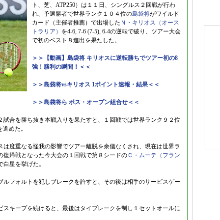
ト、芝、ATP250）は１１日、シングルス２回戦が行わ
れ、予選勝者で世界ランク１０４位の
島袋将
がワイルド
カード（主催者推薦）で出場した
Ｎ・キリオス（オース
トラリア）
を4-6, 7-6 (7-5), 6-4の逆転で破り、ツアー大会
で初のベスト８進出を果たした。
＞＞【動画】島袋将 キリオスに逆転勝ちでツアー初の8
強！勝利の瞬間！＜＜
＞＞島袋将vsキリオス 1ポイント速報・結果＜＜
＞＞島袋将ら ボス・オープン組合せ＜＜
２試合を勝ち抜き本戦入りを果たすと、１回戦では世界ランク９２位
を進めた。
スは度重なる怪我の影響でツアー離脱を余儀なくされ、現在は世界ラ
の復帰戦となった今大会の１回戦で第８シードの
Ｃ・ムーテ（フラン
で白星を挙げた。
ブルフォルトを犯しブレークを許すと、その後は相手のサービスゲー
ビスキープを続けると、最後はタイブレークを制し１セットオールに