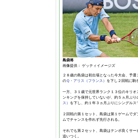
島袋将
画像提供： ゲッティイメージズ
２８歳の島袋は初出場となった今大会、予選
の
Ｑ・アリス（フランス）
を下し２回戦に駒
一方、３１歳で元世界ランク１３位のキリオ
ンキングを保持していないが、約５ヵ月ぶり
ス）
を下し、約１年３ヵ月ぶりにシングルス
２回戦の第１セット、島袋は第１ゲームでダ
ムでチャンスを作れず先行される。
それでも第２セット、島袋はテンポ良くサー
追いつく。