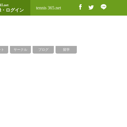
65.net
tennis 365.net
録・ログイン
ント
サークル
ブログ
留学