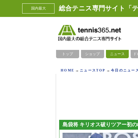
総合テニス専門サイト「テ
国内最大
トップ
ショップ
ニュース
ド
→
→
HOME
ニュースTOP
今日のニュース
島袋将 キリオス破りツアー初の