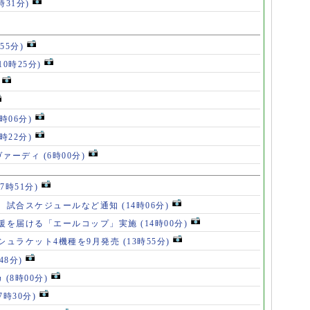
時31分)
55分)
10時25分)
8時06分)
7時22分)
ヴァーディ
(6時00分)
17時51分)
、試合スケジュールなど通知
(14時06分)
援を届ける「エールコップ」実施
(14時00分)
シュラケット4機種を9月発売
(13時55分)
48分)
カ
(8時00分)
(7時30分)