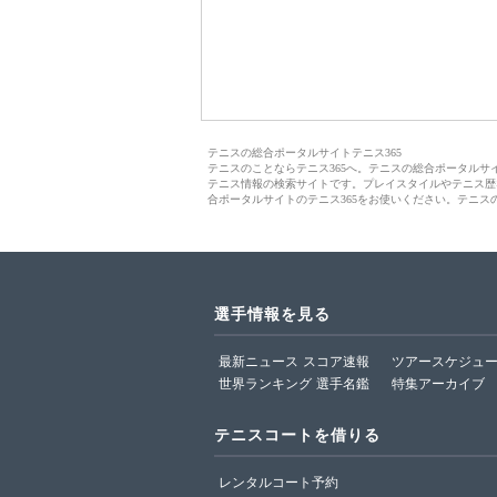
テニスの総合ポータルサイトテニス365
テニスのことならテニス365へ。テニスの総合ポータル
テニス情報の検索サイトです。プレイスタイルやテニス歴
合ポータルサイトのテニス365をお使いください。テニス
選手情報を見る
最新ニュース
スコア速報
ツアースケジュ
世界ランキング
選手名鑑
特集アーカイブ
テニスコートを借りる
レンタルコート予約