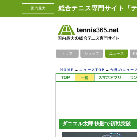
総合テニス専門サイト「テ
国内最大
トップ
ショップ
ニュース
ド
→
→
HOME
ニュースTOP
今日のニュース
ダニエル太郎 快勝で初戦突破