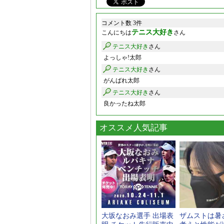
コメント数 3件
テニス大好き
こんにちは
さん
テニス大好き
さん
よっしゃ!太郎
テニス大好き
さん
がんばれ太郎
テニス大好き
さん
良かったね太郎
オススメ人気記事
大坂なおみ選手 出場表
ザムストは暑