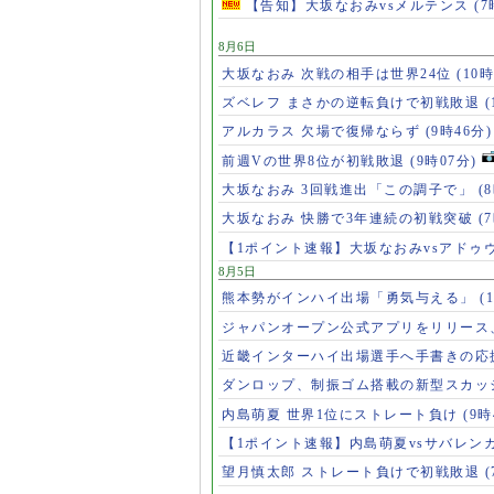
【告知】大坂なおみvsメルテンス
(7
8月6日
大坂なおみ 次戦の相手は世界24位
(10時
ズベレフ まさかの逆転負けで初戦敗退
(
アルカラス 欠場で復帰ならず
(9時46分)
前週Vの世界8位が初戦敗退
(9時07分)
大坂なおみ 3回戦進出「この調子で」
(
大坂なおみ 快勝で3年連続の初戦突破
(
【1ポイント速報】大坂なおみvsアドゥ
8月5日
熊本勢がインハイ出場「勇気与える」
(
ジャパンオープン公式アプリをリリース
近畿インターハイ出場選手へ手書きの応
ダンロップ、制振ゴム搭載の新型スカッ
内島萌夏 世界1位にストレート負け
(9時
【1ポイント速報】内島萌夏vsサバレン
望月慎太郎 ストレート負けで初戦敗退