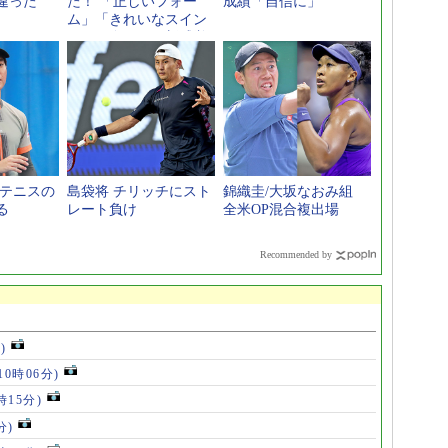
違った
た！ 「正しいフォー
成績「自信に」
ム」「きれいなスイン
グ」が身につく新感覚
スポーツギア
本テニスの
島袋将 チリッチにスト
錦織圭/大坂なおみ組
る
レート負け
全米OP混合複出場
Recommended by
)
10時06分)
時15分)
分)