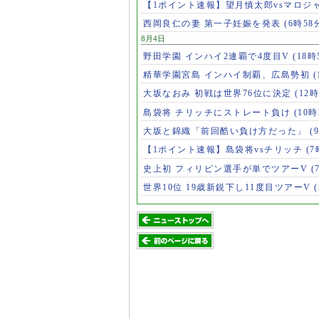
【1ポイント速報】望月慎太郎vsマロジ
西岡良仁の妻 第一子妊娠を発表
(6時58
8月4日
野田学園 インハイ2連覇で4度目V
(18時
精華学園宮島 インハイ制覇、広島勢初
(
大坂なおみ 初戦は世界76位に決定
(12時
島袋将 チリッチにストレート負け
(10時
大坂と錦織「前回酷い負け方だった」
(
【1ポイント速報】島袋将vsチリッチ
(7
史上初 フィリピン選手が単でツアーV
(
世界10位 19歳新鋭下し11度目ツアーV