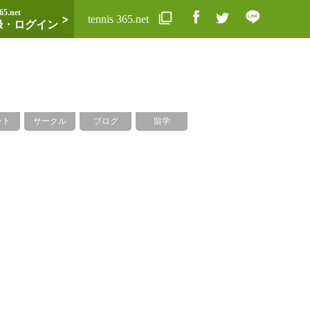
65.net
tennis 365.net
録・ログイン
ント
サークル
ブログ
留学