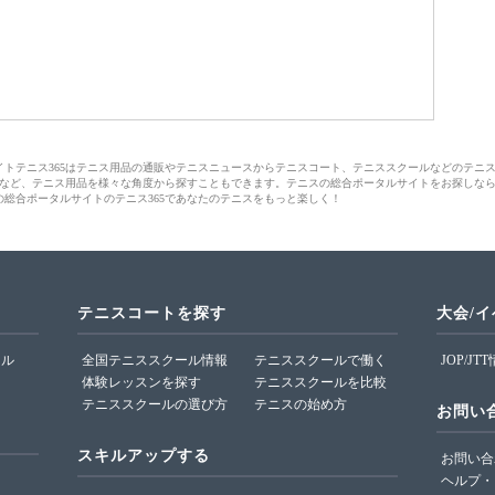
サイトテニス365はテニス用品の通販やテニスニュースからテニスコート、テニススクールなどのテニ
など、テニス用品を様々な角度から探すこともできます。テニスの総合ポータルサイトをお探しな
の総合ポータルサイトのテニス365であなたのテニスをもっと楽しく！
テニスコートを探す
大会/
ール
全国テニススクール情報
テニススクールで働く
JOP/JT
体験レッスンを探す
テニススクールを比較
テニススクールの選び方
テニスの始め方
お問い
スキルアップする
お問い合
ヘルプ・