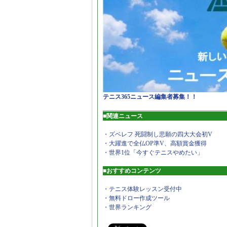
テニス365ニュース編集者募集！！
■関連ニュース
・ズベレフ 死闘制し悲願の四大大会初V
・大躍進で全仏OP準V、高額賞金獲得
・世界1位「今すぐテニスやめたい」
■おすすめコンテンツ
・テニス体験レッスン受付中
・無料ドロー作成ツール
・世界ランキング