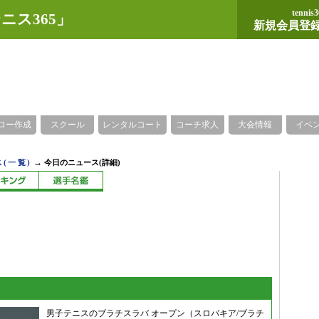
tennis3
ニス365」
新規会員登
ロー作成
スクール
レンタルコート
コーチ求人
大会情報
イベ
→
(一覧)
今日のニュース(詳細)
男子テニスのブラチスラバ オープン（スロバキア/ブラチ