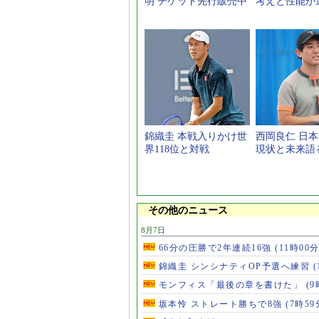
明 チケット先行販売中
考えと性能が
錦織圭 本戦入りかけ世
西岡良仁 日
界118位と対戦
現状と未来語
その他のニュース
8月7日
66分の圧勝で2年連続16強
(11時00分
錦織圭 シンシナティOP予選へ練習
(
モンフィス「最後の章を書けた」
(9
坂本怜 ストレート勝ちで8強
(7時59