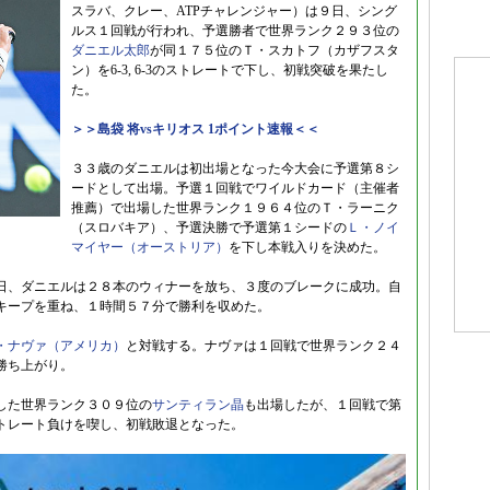
スラバ、クレー、ATPチャレンジャー）は９日、シング
ルス１回戦が行われ、予選勝者で世界ランク２９３位の
ダニエル太郎
が同１７５位のＴ・スカトフ（カザフスタ
ン）を6-3, 6-3のストレートで下し、初戦突破を果たし
た。
＞＞島袋 将vsキリオス 1ポイント速報＜＜
３３歳のダニエルは初出場となった今大会に予選第８シ
ードとして出場。予選１回戦でワイルドカード（主催者
推薦）で出場した世界ランク１９６４位のＴ・ラーニク
（スロバキア）、予選決勝で予選第１シードの
Ｌ・ノイ
マイヤー（オーストリア）
を下し本戦入りを決めた。
日、ダニエルは２８本のウィナーを放ち、３度のブレークに成功。自
キープを重ね、１時間５７分で勝利を収めた。
・ナヴァ（アメリカ）
と対戦する。ナヴァは１回戦で世界ランク２４
勝ち上がり。
した世界ランク３０９位の
サンティラン晶
も出場したが、１回戦で第
トレート負けを喫し、初戦敗退となった。