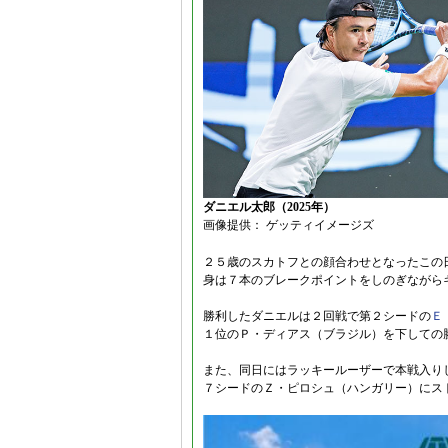
ダニエル太郎（2025年）
画像提供： ゲッティイメージズ
２５歳のスカトフとの顔合わせとなったこの
身は７本のブレークポイントをしのぎながら
勝利したダニエルは２回戦で第２シードの
Ｅ
１位のＰ・ディアス（ブラジル）を下しての
また、同日にはラッキールーザーで本戦入り
７シードのＺ・ピロシュ（ハンガリー）にス