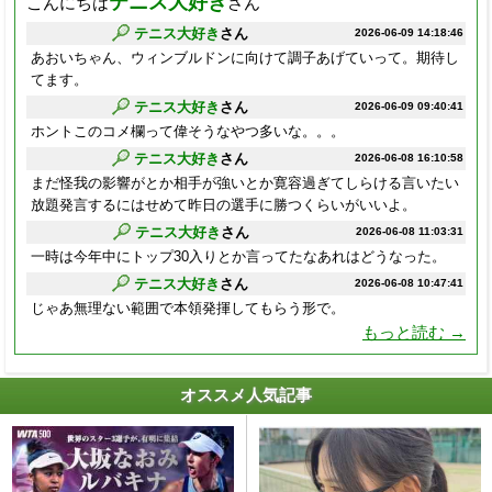
テニス大好き
こんにちは
さん
テニス大好き
さん
2026-06-09 14:18:46
あおいちゃん、ウィンブルドンに向けて調子あげていって。期待し
てます。
テニス大好き
さん
2026-06-09 09:40:41
ホントこのコメ欄って偉そうなやつ多いな。。。
テニス大好き
さん
2026-06-08 16:10:58
まだ怪我の影響がとか相手が強いとか寛容過ぎてしらける言いたい
放題発言するにはせめて昨日の選手に勝つくらいがいいよ。
テニス大好き
さん
2026-06-08 11:03:31
一時は今年中にトップ30入りとか言ってたなあれはどうなった。
テニス大好き
さん
2026-06-08 10:47:41
じゃあ無理ない範囲で本領発揮してもらう形で。
もっと読む →
オススメ人気記事