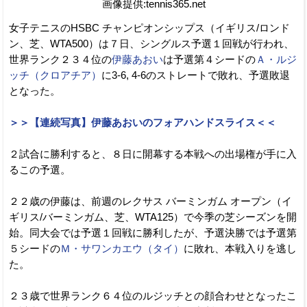
画像提供:tennis365.net
女子テニスのHSBC チャンピオンシップス（イギリス/ロンド
ン、芝、WTA500）は７日、シングルス予選１回戦が行われ、
世界ランク２３４位の
伊藤あおい
は予選第４シードの
Ａ・ルジ
ッチ（クロアチア）
に3-6, 4-6のストレートで敗れ、予選敗退
となった。
＞＞【連続写真】伊藤あおいのフォアハンドスライス＜＜
２試合に勝利すると、８日に開幕する本戦への出場権が手に入
るこの予選。
２２歳の伊藤は、前週のレクサス バーミンガム オープン（イ
ギリス/バーミンガム、芝、WTA125）で今季の芝シーズンを開
始。同大会では予選１回戦に勝利したが、予選決勝では予選第
５シードの
Ｍ・サワンカエウ（タイ）
に敗れ、本戦入りを逃し
た。
２３歳で世界ランク６４位のルジッチとの顔合わせとなったこ