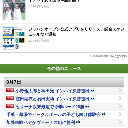
(2026年8月3日)
ジャパンオープン公式アプリをリリース、試合スケジ
ュールなど通知
(2026年8月5日)
Recommended by
その他のニュース
8月7日
小野倫太郎と稗田光 インハイ決勝進出
窪田結衣と石田実莉 インハイ決勝進出
セリーナ以来最速で今季ハード25勝
千葉・幕張でピックルボールの子ども向け体験会
加藤未唯ペアがヴィーナス組に勝利