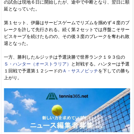
の試合は現地６日に開始したが、途中で中断となり、翌日に順
延となっていた。
第１セット、伊藤はサービスゲームでリズムを掴めず４度のブ
レークを許して先行される。続く第２セットでは序盤こそサー
ビスキープを続けたものの、その後３度のブレークを奪われ敗
退となった。
一方、勝利したルジッチは予選決勝で世界ランク１９３位の
Ｓ・ハンター（オーストラリア）
と対戦する。ハンターは予選
１回戦で予選第１２シードの
Ａ・サスノビッチ
を下しての勝ち
上がり。