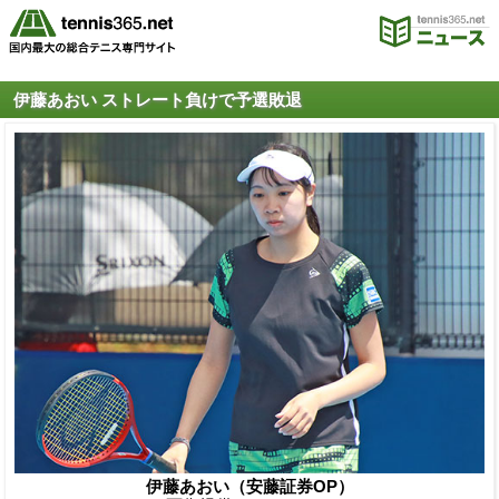
伊藤あおい ストレート負けで予選敗退
伊藤あおい（安藤証券OP）