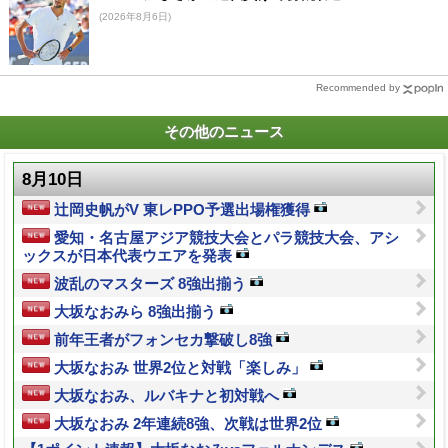
(2026年8月6日)
Recommended by
その他のニュース
8月10日
辻岡史帆がV 東レPPO予選出場権獲得
愛知・名古屋アジア競技大会とパラ競技大会、アシ
ックスが日本代表ウエアを発表
波乱のマスターズ 8強出揃う
大坂なおみら 8強出揃う
前年王者がフォンセカ撃破し8強
大坂なおみ 世界2位と対戦「楽しみ」
大坂なおみ、ルバキナと初対戦へ
大坂なおみ 2年連続8強、次戦は世界2位