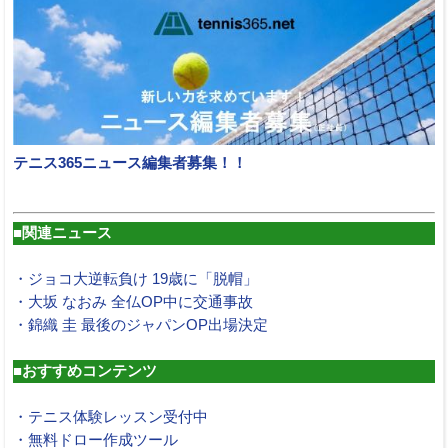
テニス365ニュース編集者募集！！
■関連ニュース
・ジョコ大逆転負け 19歳に「脱帽」
・大坂 なおみ 全仏OP中に交通事故
・錦織 圭 最後のジャパンOP出場決定
■おすすめコンテンツ
・テニス体験レッスン受付中
・無料ドロー作成ツール