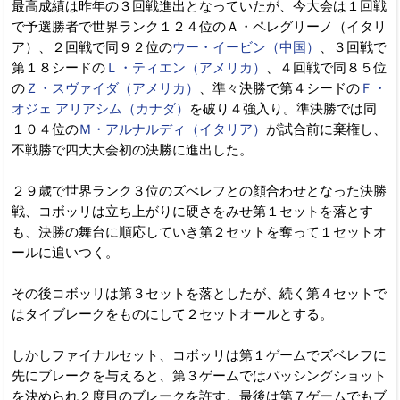
最高成績は昨年の３回戦進出となっていたが、今大会は１回戦
で予選勝者で世界ランク１２４位のＡ・ペレグリーノ（イタリ
ア）、２回戦で同９２位の
ウー・イービン（中国）
、３回戦で
第１８シードの
Ｌ・ティエン（アメリカ）
、４回戦で同８５位
の
Ｚ・スヴァイダ（アメリカ）
、準々決勝で第４シードの
Ｆ・
オジェ アリアシム（カナダ）
を破り４強入り。準決勝では同
１０４位の
Ｍ・アルナルディ（イタリア）
が試合前に棄権し、
不戦勝で四大大会初の決勝に進出した。
２９歳で世界ランク３位のズべレフとの顔合わせとなった決勝
戦、コボッリは立ち上がりに硬さをみせ第１セットを落とす
も、決勝の舞台に順応していき第２セットを奪って１セットオ
ールに追いつく。
その後コボッリは第３セットを落としたが、続く第４セットで
はタイブレークをものにして２セットオールとする。
しかしファイナルセット、コボッリは第１ゲームでズベレフに
先にブレークを与えると、第３ゲームではパッシングショット
を決められ２度目のブレークを許す。最後は第７ゲームでもブ