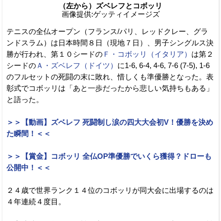
（左から）ズベレフとコボッリ
画像提供:ゲッティイメージズ
テニスの全仏オープン（フランス/パリ、レッドクレー、グラ
ンドスラム）は日本時間８日（現地７日）、男子シングルス決
勝が行われ、第１０シードの
Ｆ・コボッリ（イタリア）
は第２
シードの
Ａ・ズベレフ（ドイツ）
に1-6, 6-4, 4-6, 7-6 (7-5), 1-6
のフルセットの死闘の末に敗れ、惜しくも準優勝となった。表
彰式でコボッリは「あと一歩だったから悲しい気持ちもある」
と語った。
＞＞【動画】ズベレフ 死闘制し涙の四大大会初V！優勝を決め
た瞬間！＜＜
＞＞【賞金】コボッリ 全仏OP準優勝でいくら獲得？ドローも
公開中！＜＜
２４歳で世界ランク１４位のコボッリが同大会に出場するのは
４年連続４度目。