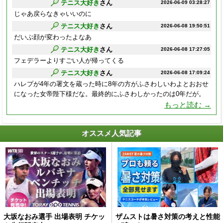
テニス大好き
さん
2026-06-09 03:28:27
じゃあ戻らなきゃいいのに
テニス大好き
さん
2026-06-08 19:50:51
だいぶ顔が変わったよなあ
テニス大好き
さん
2026-06-08 17:27:05
フェデラーよりすごい人が帰ってくる
テニス大好き
さん
2026-06-08 17:09:24
ハレプが4年の署文を蔵った時に8年の方がふさわしいわよとおおせ
になった女帝陛下様だな。最終的にふさわしかったのは0年だが。
もっと読む →
オススメ人気記事
大坂なおみ選手 出場表明 チケッ
ザムストは暑さ対策の考えと性能