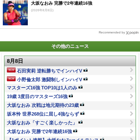
大坂なおみ 完勝で2年連続16強
(2026年8月8日)
Recommended by
その他のニュース
8月8日
石田実莉 逆転勝ちでインハイV
小野倫太郎 激闘制しインハイV
マスターズ16強 TOP10は1人のみ
19歳 3度目のマスターズ16強
大坂なおみ 次戦は地元期待の23歳
坂本怜 世界268位に屈し4強ならず
大坂なおみ「すごく楽しかった」
大坂なおみ 完勝で2年連続16強