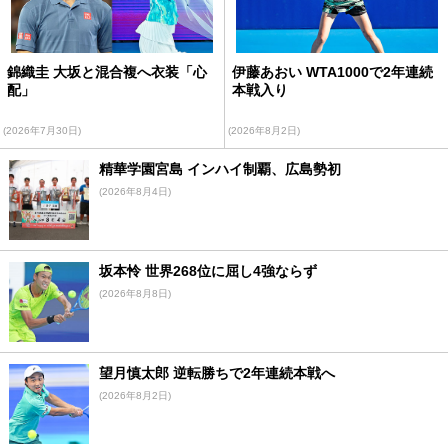
錦織圭 大坂と混合複へ衣装「心
伊藤あおい WTA1000で2年連続
配」
本戦入り
(2026年7月30日)
(2026年8月2日)
精華学園宮島 インハイ制覇、広島勢初
(2026年8月4日)
坂本怜 世界268位に屈し4強ならず
(2026年8月8日)
望月慎太郎 逆転勝ちで2年連続本戦へ
(2026年8月2日)