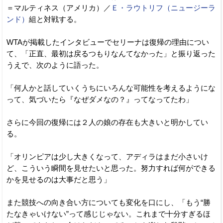
＝マルティネス（アメリカ）／
Ｅ・ラウトリフ（ニュージーラ
ンド）
組と対戦する。
WTAが掲載したインタビューでセリーナは復帰の理由につい
て、「正直、最初は戻るつもりなんてなかった」と振り返った
うえで、次のように語った。
「何人かと話していくうちにいろんな可能性を考えるようにな
って、気づいたら『なぜダメなの？』ってなってたわ」
さらに今回の復帰には２人の娘の存在も大きいと明かしてい
る。
「オリンピアは少し大きくなって、アディラはまだ小さいけ
ど、こういう瞬間を見せたいと思った。努力すれば何ができる
かを見せるのは大事だと思う」
また競技への向き合い方についても変化を口にし、「もう“勝
たなきゃいけない”って感じじゃない。これまで十分すぎるほ