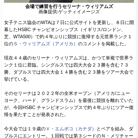
会場で練習を行うセリーナ・ウィリアムズ
画像提供:ゲッティイメージズ
女子テニス協会のWTAは７日に公式サイトを更新し、８日に開
幕したHSBC チャンピオンシップス（イギリス/ロンドン、
芝、WTA500）で約４年ぶりに競技に復帰する元世界ランク１
位の
Ｓ・ウィリアムズ（アメリカ）
のコメントを掲載した。
現在４４歳のセリーナ・ウィリアムズは、かつて単複で世界ラ
ンク１位に君臨。シングルスでは四大大会２３勝を含む７３
勝、ダブルスでは四大大会１４勝を含む２３勝をツアー大会で
挙げている。
そのセリーナは２０２２年の全米オープン（アメリカ/ニュー
ヨーク、ハード、グランドスラム）を最後に競技を離れていた
が、今回HSBC チャンピオンシップスで約４年ぶりにツアー復
帰を果たすことが発表された。
今大会では１９歳の
Ｖ・エムボコ（カナダ）
とペアを組み、ダ
ブルスにエントリー。１回戦では第３シードのＮ・メリチャー