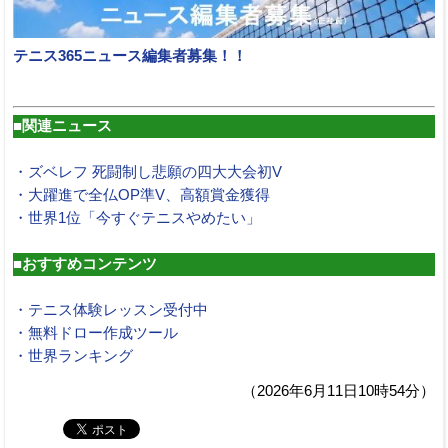
テニス365ニュース編集者募集！！
■関連ニュース
・ズベレフ 死闘制し悲願の四大大会初V
・大躍進で全仏OP準V、高額賞金獲得
・世界1位「今すぐテニスやめたい」
■おすすめコンテンツ
・テニス体験レッスン受付中
・無料ドロー作成ツール
・世界ランキング
（2026年6月11日10時54分）