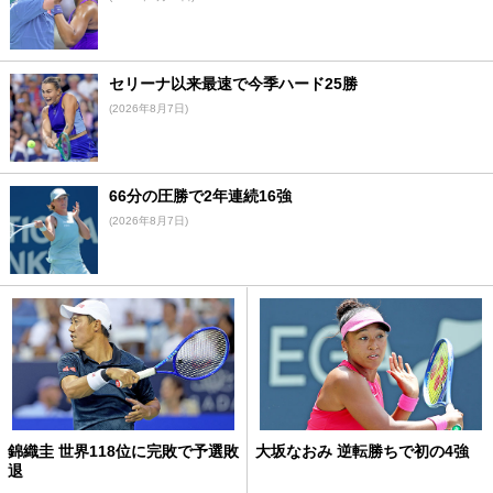
セリーナ以来最速で今季ハード25勝
(2026年8月7日)
66分の圧勝で2年連続16強
(2026年8月7日)
錦織圭 世界118位に完敗で予選敗
大坂なおみ 逆転勝ちで初の4強
退