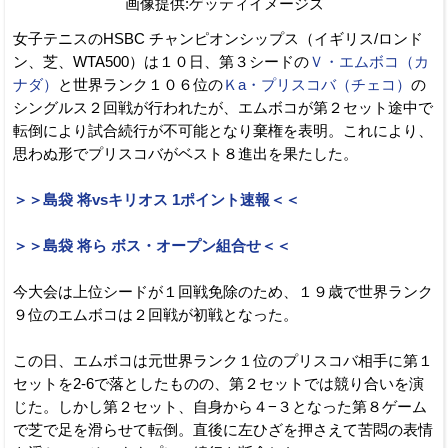
画像提供:ゲッティイメージズ
女子テニスのHSBC チャンピオンシップス（イギリス/ロンド
ン、芝、WTA500）は１０日、第３シードの
Ｖ・エムボコ（カ
ナダ）
と世界ランク１０６位の
Ｋa・プリスコバ（チェコ）
の
シングルス２回戦が行われたが、エムボコが第２セット途中で
転倒により試合続行が不可能となり棄権を表明。これにより、
思わぬ形でプリスコバがベスト８進出を果たした。
＞＞島袋 将vsキリオス 1ポイント速報＜＜
＞＞島袋 将ら ボス・オープン組合せ＜＜
今大会は上位シードが１回戦免除のため、１９歳で世界ランク
９位のエムボコは２回戦が初戦となった。
この日、エムボコは元世界ランク１位のプリスコバ相手に第１
セットを2-6で落としたものの、第２セットでは競り合いを演
じた。しかし第２セット、自身から４−３となった第８ゲーム
で芝で足を滑らせて転倒。直後に左ひざを押さえて苦悶の表情