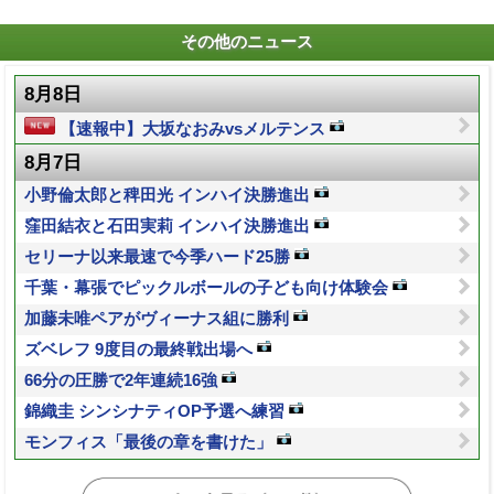
その他のニュース
8月8日
【速報中】大坂なおみvsメルテンス
8月7日
小野倫太郎と稗田光 インハイ決勝進出
窪田結衣と石田実莉 インハイ決勝進出
セリーナ以来最速で今季ハード25勝
千葉・幕張でピックルボールの子ども向け体験会
加藤未唯ペアがヴィーナス組に勝利
ズベレフ 9度目の最終戦出場へ
66分の圧勝で2年連続16強
錦織圭 シンシナティOP予選へ練習
モンフィス「最後の章を書けた」