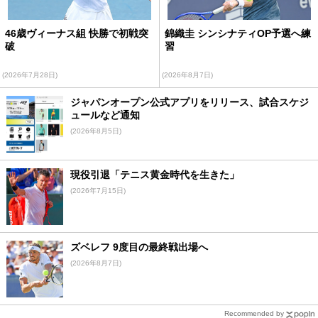
46歳ヴィーナス組 快勝で初戦突
錦織圭 シンシナティOP予選へ練
破
習
(2026年7月28日)
(2026年8月7日)
ジャパンオープン公式アプリをリリース、試合スケジ
ュールなど通知
(2026年8月5日)
現役引退「テニス黄金時代を生きた」
(2026年7月15日)
ズベレフ 9度目の最終戦出場へ
(2026年8月7日)
Recommended by