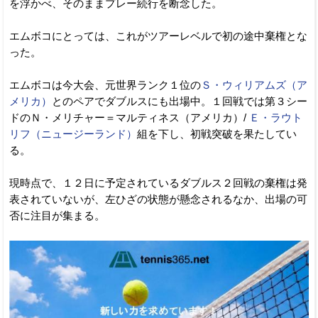
を浮かべ、そのままプレー続行を断念した。
エムボコにとっては、これがツアーレベルで初の途中棄権とな
った。
エムボコは今大会、元世界ランク１位の
Ｓ・ウィリアムズ（ア
メリカ）
とのペアでダブルスにも出場中。１回戦では第３シー
ドのＮ・メリチャー＝マルティネス（アメリカ）/
Ｅ・ラウト
リフ（ニュージーランド）
組を下し、初戦突破を果たしてい
る。
現時点で、１２日に予定されているダブルス２回戦の棄権は発
表されていないが、左ひざの状態が懸念されるなか、出場の可
否に注目が集まる。