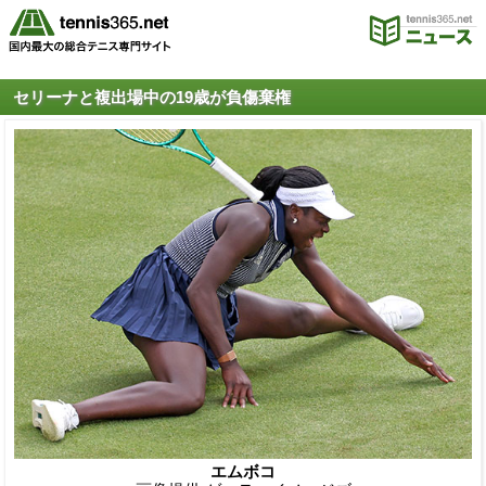
セリーナと複出場中の19歳が負傷棄権
エムボコ