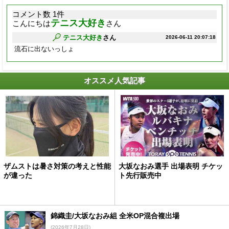
コメント数 1件
テニス大好き
こんにちは
さん
テニス大好き
さん
2026-06-11 20:07:18
流石に出ないっしょ
オススメ人気記事
ザムストは暑さ対策の考えと性能
大坂なおみ選手 出場表明 チケッ
が違った
ト先行販売中
錦織圭/大坂なおみ組 全米OP混合複出場
(2026年7月28日)