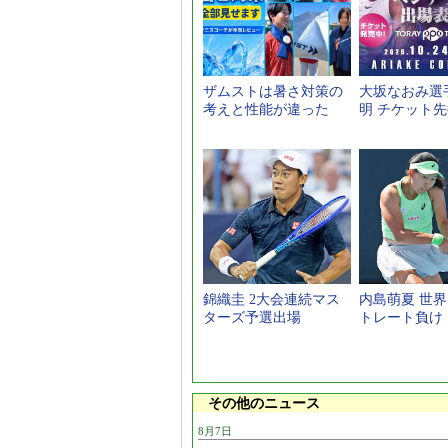
ザムストは暑さ対策の
大坂なおみ選
考えと性能が違った
明 チケット
錦織圭 2大会連続マス
内島萌夏 世界
ターズ予選出場
トレート負け
その他のニュース
8月7日