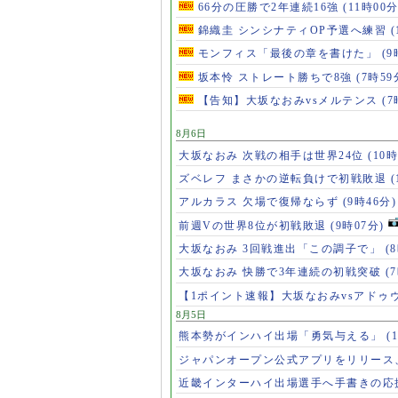
66分の圧勝で2年連続16強
(11時00分
錦織圭 シンシナティOP予選へ練習
(
モンフィス「最後の章を書けた」
(9
坂本怜 ストレート勝ちで8強
(7時59
【告知】大坂なおみvsメルテンス
(7
8月6日
大坂なおみ 次戦の相手は世界24位
(10時
ズベレフ まさかの逆転負けで初戦敗退
(
アルカラス 欠場で復帰ならず
(9時46分)
前週Vの世界8位が初戦敗退
(9時07分)
大坂なおみ 3回戦進出「この調子で」
(
大坂なおみ 快勝で3年連続の初戦突破
(
【1ポイント速報】大坂なおみvsアドゥ
8月5日
熊本勢がインハイ出場「勇気与える」
(
ジャパンオープン公式アプリをリリース
近畿インターハイ出場選手へ手書きの応