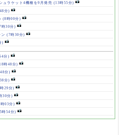
シュラケット4機種を9月発売
(13時55分)
48分)
カ
(8時00分)
(7時30分)
ャン
(7時30分)
分)
54分)
18時48分)
48分)
38分)
9時29分)
時30分)
7時03分)
(5時54分)