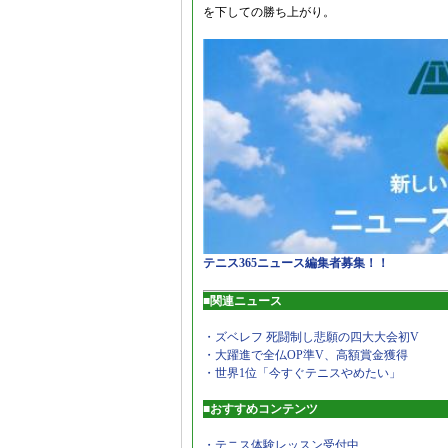
を下しての勝ち上がり。
テニス365ニュース編集者募集！！
■関連ニュース
・ズベレフ 死闘制し悲願の四大大会初V
・大躍進で全仏OP準V、高額賞金獲得
・世界1位「今すぐテニスやめたい」
■おすすめコンテンツ
・テニス体験レッスン受付中