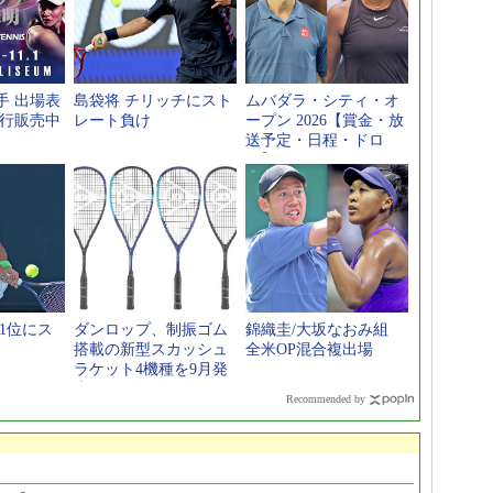
手 出場表
島袋将 チリッチにスト
ムバダラ・シティ・オ
先行販売中
レート負け
ープン 2026【賞金・放
送予定・日程・ドロ
ー】
1位にス
ダンロップ、制振ゴム
錦織圭/大坂なおみ組
搭載の新型スカッシュ
全米OP混合複出場
ラケット4機種を9月発
売
Recommended by