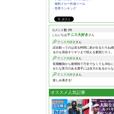
・無料ドロー作成ツール
・世界ランキング
コメント数 3件
テニス大好き
こんにちは
さん
テニス大好き
さん
試合勘ってのは戻る時間に差が出るだろね感
るのも現役ギリギリまで戦える要因だろう。
テニス大好き
さん
長期離脱から復帰戦で万全でなくても38位
せたな実力のある選手には自力があるからな
テニス大好き
さん
楽しみ過ぎる!
オススメ人気記事