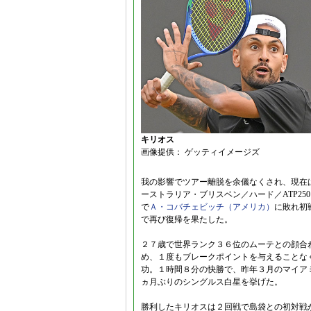
キリオス
画像提供： ゲッティイメージズ
我の影響でツアー離脱を余儀なくされ、現在
ーストラリア・ブリスベン／ハード／ATP2
で
Ａ・コバチェビッチ（アメリカ）
に敗れ初
で再び復帰を果たした。
２７歳で世界ランク３６位のムーテとの顔合
め、１度もブレークポイントを与えることな
功。１時間８分の快勝で、昨年３月のマイアミ
ヵ月ぶりのシングルス白星を挙げた。
勝利したキリオスは２回戦で島袋との初対戦