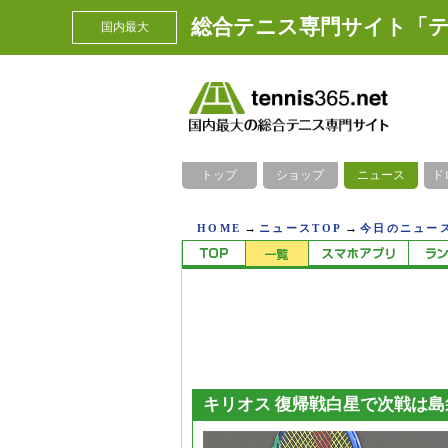
総合テニス専門サイト「テ
国内最大
トップ
ショップ
ニュース
ド
→
→
HOME
ニュースTOP
今日のニュース
キリオス 復帰戦白星で次戦は島