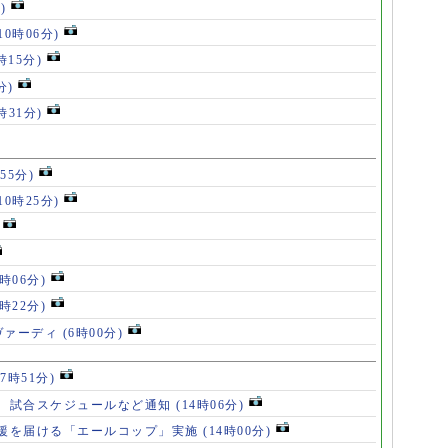
)
10時06分)
時15分)
分)
時31分)
55分)
10時25分)
8時06分)
7時22分)
ヴァーディ
(6時00分)
17時51分)
、試合スケジュールなど通知
(14時06分)
援を届ける「エールコップ」実施
(14時00分)