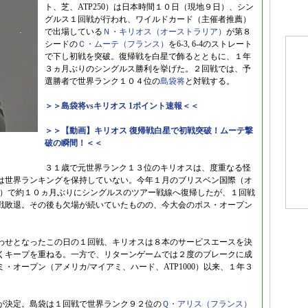
ト、芝、ATP250）は日本時間１０日（現地９日）、シン
グルス１回戦が行われ、ワイルドカード（主催者推薦）
で出場している
Ｎ・キリオス（オーストラリア）
が第８
シードの
Ｃ・ムーテ（フランス）
を6-3, 6-4のストレート
で下し初戦を突破。復帰戦を白星で飾るとともに、１年
３ヵ月ぶりのシングルス勝利を挙げた。２回戦では、予
選勝者で世界ランク１０４位の
島袋将
と対戦する。
＞＞島袋将vsキリオス 1ポイント速報＜＜
＞＞【動画】キリオス 復帰戦白星で初戦突破！ムーテ撃
破の瞬間！＜＜
３１歳で元世界ランク１３位のキリオスは、度重なる怪
は世界ランキングを保持していない。今年１月のブリスベン国際（オ
50）で約１０ヵ月ぶりにシングルスのツアー戦線へ復帰したが、１回戦
戦敗退。その後も欠場が続いていたものの、今大会のボス・オープン
わせとなったこの日の１回戦、キリオスは８本のサービスエースを決
くキープを重ねる。一方で、リターンゲームでは２度のブレークに成
・オープン（アメリカ/マイアミ、ハード、ATP1000）以来、１年３
が決定。島袋は１回戦で世界ランク９２位の
Ｑ・アリス（フランス）