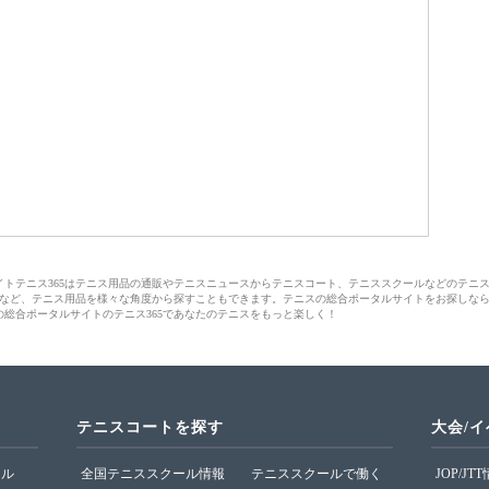
サイトテニス365はテニス用品の通販やテニスニュースからテニスコート、テニススクールなどのテニ
など、テニス用品を様々な角度から探すこともできます。テニスの総合ポータルサイトをお探しな
の総合ポータルサイトのテニス365であなたのテニスをもっと楽しく！
テニスコートを探す
大会/
ール
全国テニススクール情報
テニススクールで働く
JOP/JT