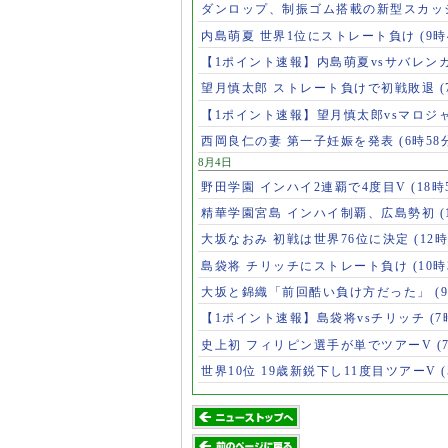
ダンロップ、制振ゴム搭載の新型スカッ
内島萌夏 世界1位にストレート負け
(9時
【1ポイント速報】内島萌夏vsサバレン
望月慎太郎 ストレート負けで初戦敗退
【1ポイント速報】望月慎太郎vsマロジ
西岡良仁の妻 第一子妊娠を発表
(6時58
8月4日
野田学園 インハイ2連覇で4度目V
(18時
精華学園宮島 インハイ制覇、広島勢初
(
大坂なおみ 初戦は世界76位に決定
(12時
島袋将 チリッチにストレート負け
(10時
大坂と錦織「前回酷い負け方だった」
(
【1ポイント速報】島袋将vsチリッチ
(7
史上初 フィリピン選手が単でツアーV
(
世界10位 19歳新鋭下し11度目ツアーV