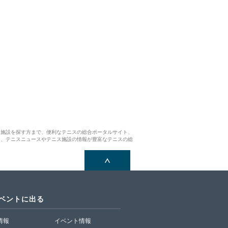
ス施設を探す方まで、便利なテニスの総合ポータルサイト、
ら、テニスニュースやテニス施設の情報が豊富なテニスの総
イベントに出る
T情報
イベント情報