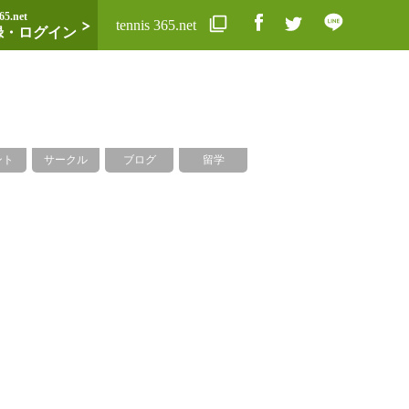
65.net
tennis 365.net
録・ログイン
ント
サークル
ブログ
留学