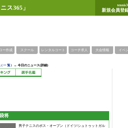
tennis3
ニス365」
新規会員登
ロー作成
スクール
レンタルコート
コーチ求人
大会情報
イベ
→
(一覧)
今日のニュース(詳細)
袋将
男子テニスのボス・オープン（ドイツ/シュトゥットガル