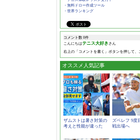
・無料ドロー作成ツール
・世界ランキング
コメント数 0件
テニス大好き
こんにちは
さん
右上の「コメントを書く」ボタンを押して、
オススメ人気記事
ザムストは暑さ対策の
ズベレフ 9度
考えと性能が違った
戦出場へ