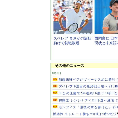
ズベレフ まさかの逆転
西岡良仁 日
負けで初戦敗退
現状と未来語
その他のニュース
8月7日
加藤未唯ペアがヴィーナス組に勝利
ズベレフ 9度目の最終戦出場へ
(13
66分の圧勝で2年連続16強
(11時00分
錦織圭 シンシナティOP予選へ練習
(
モンフィス「最後の章を書けた」
(9
坂本怜 ストレート勝ちで8強
(7時59分)