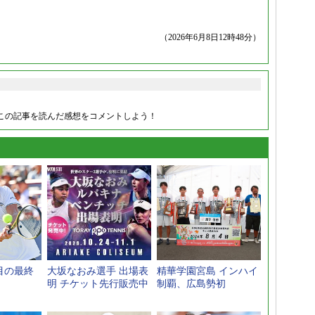
（2026年6月8日12時48分）
この記事を読んだ感想をコメントしよう！
目の最終
大坂なおみ選手 出場表
精華学園宮島 インハイ
明 チケット先行販売中
制覇、広島勢初