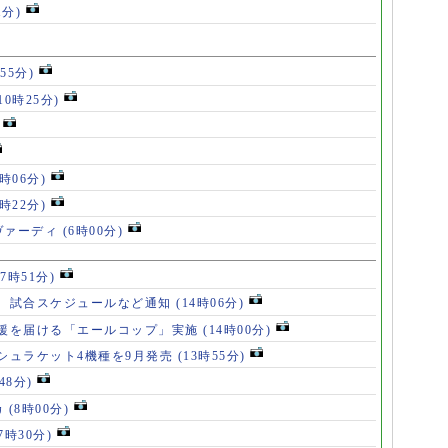
1分)
55分)
10時25分)
8時06分)
7時22分)
ヴァーディ
(6時00分)
17時51分)
、試合スケジュールなど通知
(14時06分)
援を届ける「エールコップ」実施
(14時00分)
シュラケット4機種を9月発売
(13時55分)
48分)
カ
(8時00分)
(7時30分)