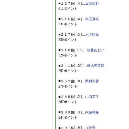
■１２７位[ ↑4 ]…
坂詰姫野
612ポイント
■２１６位[ ↑4 ]…
本玉真唯
331ポイント
■２１７位[ ↓5 ]…
木下晴結
330ポイント
■２１８位[ ↑16 ]…
伊藤あおい
328ポイント
■２４１位[ ↓55 ]…
日比野菜緒
292ポイント
■２５３位[ ↓9 ]…
岡村恭香
278ポイント
■２６５位[ ↓2 ]…
山口芽生
267ポイント
■２８９位[ ↓3 ]…
内藤祐希
244ポイント
■２９１位[ ↓9 ]…
加治遥