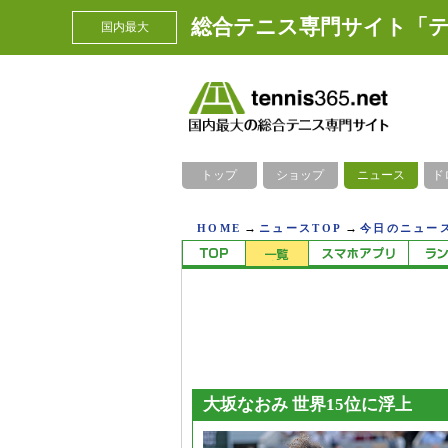
総合テニス専門サイト「テ
国内最大
トップ
ショップ
ニュース
ド
→
→
HOME
ニュースTOP
今日のニュース
大坂なおみ 世界15位に浮上