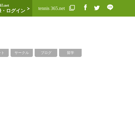
65.net
tennis 365.net
録・ログイン
ント
サークル
ブログ
留学