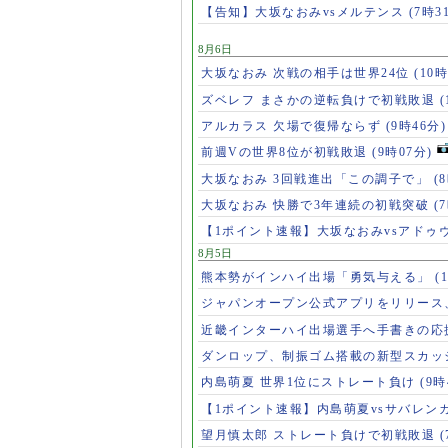
【告知】大坂なおみvsメルテンス
(7時3
8月6日
大坂なおみ 次戦の相手は世界24位
(10時
ズベレフ まさかの逆転負けで初戦敗退
(
アルカラス 欠場で復帰ならず
(9時46分)
前週Vの世界8位が初戦敗退
(9時07分)
大坂なおみ 3回戦進出「この調子で」
(
大坂なおみ 快勝で3年連続の初戦突破
(
【1ポイント速報】大坂なおみvsアドゥ
8月5日
熊本勢がインハイ出場「勇気与える」
(
ジャパンオープン公式アプリをリリース
近畿インターハイ出場選手へ手書きの応
ダンロップ、制振ゴム搭載の新型スカッ
内島萌夏 世界1位にストレート負け
(9時
【1ポイント速報】内島萌夏vsサバレン
望月慎太郎 ストレート負けで初戦敗退