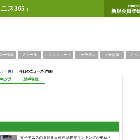
tennis3
ニス365」
新規会員登
ロー作成
スクール
レンタルコート
コーチ求人
大会情報
イベ
→
(一覧)
今日のニュース(詳細)
女子テニスの６月８日付WTA世界ランキングが更新さ