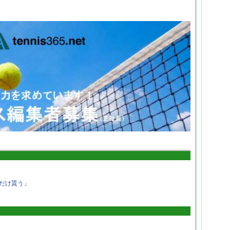
だけ貰う」