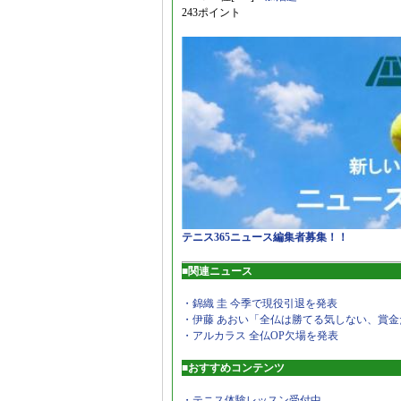
243ポイント
テニス365ニュース編集者募集！！
■関連ニュース
・錦織 圭 今季で現役引退を発表
・伊藤 あおい「全仏は勝てる気しない、賞金
・アルカラス 全仏OP欠場を発表
■おすすめコンテンツ
・テニス体験レッスン受付中