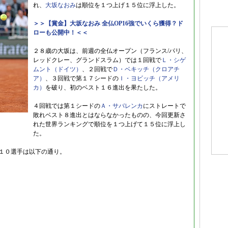
れ、
大坂なおみ
は順位を１つ上げ１５位に浮上した。
＞＞【賞金】大坂なおみ 全仏OP16強でいくら獲得？ド
ローも公開中！＜＜
２８歳の大坂は、前週の全仏オープン（フランス/パリ、
レッドクレー、グランドスラム）では１回戦で
Ｌ・シゲ
ムント（ドイツ）
、２回戦で
Ｄ・ベキッチ（クロアチ
ア）
、３回戦で第１７シードの
Ｉ・ヨビッチ（アメリ
カ）
を破り、初のベスト１６進出を果たした。
４回戦では第１シードの
Ａ・サバレンカ
にストレートで
敗れベスト８進出とはならなかったものの、今回更新さ
れた世界ランキングで順位を１つ上げて１５位に浮上し
た。
位１０選手は以下の通り。