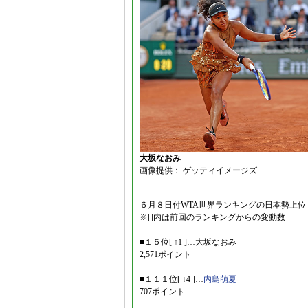
大坂なおみ
画像提供： ゲッティイメージズ
６月８日付WTA世界ランキングの日本勢上
※[]内は前回のランキングからの変動数
■１５位[ ↑1 ]…大坂なおみ
2,571ポイント
■１１１位[ ↓4 ]…
内島萌夏
707ポイント