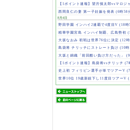
【1ポイント速報】望月慎太郎vsマロジ
西岡良仁の妻 第一子妊娠を発表
(6時58
8月4日
野田学園 インハイ2連覇で4度目V
(18時
精華学園宮島 インハイ制覇、広島勢初
(
大坂なおみ 初戦は世界76位に決定
(12時
島袋将 チリッチにストレート負け
(10時
大坂と錦織「前回酷い負け方だった」
(
【1ポイント速報】島袋将vsチリッチ
(7
史上初 フィリピン選手が単でツアーV
(
世界10位 19歳新鋭下し11度目ツアーV