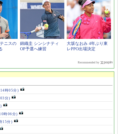
本テニスの
錦織圭 シンシナティ
大坂なおみ 4年ぶり東
る
OP予選へ練習
レPPO出場決定
Recommended by
(14時05分)
時03分)
)
10時06分)
時15分)