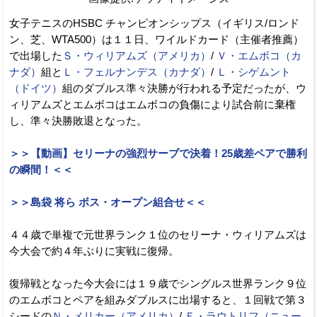
女子テニスのHSBC チャンピオンシップス（イギリス/ロンド
ン、芝、WTA500）は１１日、ワイルドカード（主催者推薦）
で出場した
Ｓ・ウィリアムズ（アメリカ）
/
Ｖ・エムボコ（カ
ナダ）
組と
Ｌ・フェルナンデス（カナダ）
/
Ｌ・シゲムント
（ドイツ）
組のダブルス準々決勝が行われる予定だったが、ウ
ィリアムズとエムボコはエムボコの負傷により試合前に棄権
し、準々決勝敗退となった。
＞＞【動画】セリーナの強烈サーブで決着！25歳差ペアで勝利
の瞬間！＜＜
＞＞島袋 将ら ボス・オープン組合せ＜＜
４４歳で単複で元世界ランク１位のセリーナ・ウィリアムズは
今大会で約４年ぶりに実戦に復帰。
復帰戦となった今大会には１９歳でシングルス世界ランク９位
のエムボコとペアを組みダブルスに出場すると、１回戦で第３
シードの
Ｎ・メリカー（アメリカ）
/
Ｅ・ラウトリフ（ニュー