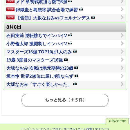
メド 単初戦敗退も複で8強
錦織圭と島袋将 試合会場で練習
【告知】大坂なおみvsフェルナンデス
8月8日
石田実莉 逆転勝ちでインハイV
小野倫太郎 激闘制しインハイV
マスターズ16強 TOP10は1人のみ
19歳 3度目のマスターズ16強
大坂なおみ 次戦は地元期待の23歳
坂本怜 世界268位に屈し4強ならず
大坂なおみ「すごく楽しかった」
トップ
|
ショッピング
|
ブログ
|
サークル
|
コート検索
|
マイページ