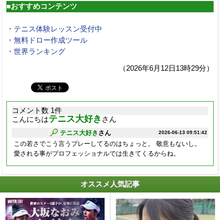
■おすすめコンテンツ
・テニス体験レッスン受付中
・無料ドロー作成ツール
・世界ランキング
（2026年6月12日13時29分）
コメント数 1件
テニス大好き
こんにちは
さん
テニス大好き
さん
2026-06-13 09:51:42
この若さでこう言うプレーしてるのはちょっと。 敬意もないし。
愛される事がプロフェッショナルでは生きてくるからね。
オススメ人気記事