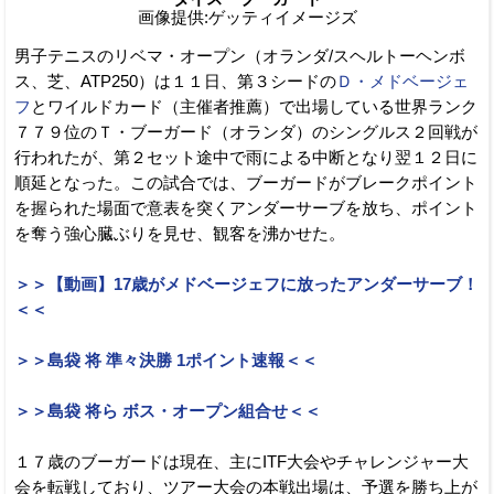
画像提供:ゲッティイメージズ
男子テニスのリベマ・オープン（オランダ/スヘルトーヘンボ
ス、芝、ATP250）は１１日、第３シードの
Ｄ・メドベージェ
フ
とワイルドカード（主催者推薦）で出場している世界ランク
７７９位のＴ・ブーガード（オランダ）のシングルス２回戦が
行われたが、第２セット途中で雨による中断となり翌１２日に
順延となった。この試合では、ブーガードがブレークポイント
を握られた場面で意表を突くアンダーサーブを放ち、ポイント
を奪う強心臓ぶりを見せ、観客を沸かせた。
＞＞【動画】17歳がメドベージェフに放ったアンダーサーブ！
＜＜
＞＞島袋 将 準々決勝 1ポイント速報＜＜
＞＞島袋 将ら ボス・オープン組合せ＜＜
１７歳のブーガードは現在、主にITF大会やチャレンジャー大
会を転戦しており、ツアー大会の本戦出場は、予選を勝ち上が