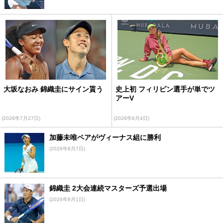
大坂なおみ 錦織圭にサイン貰う
史上初 フィリピン選手が単でツ
アーV
(2026年7月27日)
(2026年8月4日)
加藤未唯ペアがヴィーナス組に勝利
(2026年8月7日)
錦織圭 2大会連続マスターズ予選出場
(2026年8月1日)