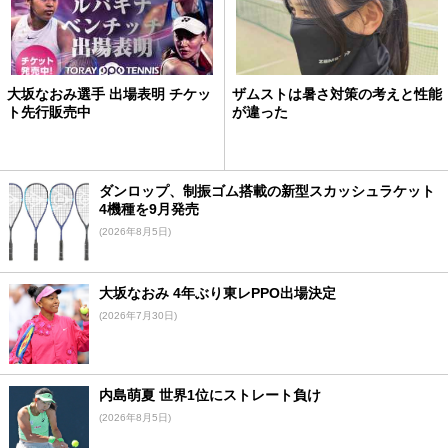
大坂なおみ選手 出場表明 チケッ
ザムストは暑さ対策の考えと性能
ト先行販売中
が違った
ダンロップ、制振ゴム搭載の新型スカッシュラケット
4機種を9月発売
(2026年8月5日)
大坂なおみ 4年ぶり東レPPO出場決定
(2026年7月30日)
内島萌夏 世界1位にストレート負け
(2026年8月5日)