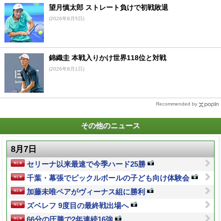
望月慎太郎 ストレート負けで初戦敗退
(2026年8月5日)
錦織圭 本戦入りかけ世界118位と対戦
(2026年8月1日)
Recommended by
その他のニュース
8月7日
セリーナ以来最速で今季ハード25勝
千葉・幕張でピックルボールの子ども向け体験会
加藤未唯ペアがヴィーナス組に勝利
ズベレフ 9度目の最終戦出場へ
66分の圧勝で2年連続16強