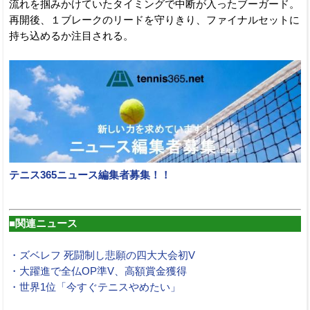
流れを掴みかけていたタイミングで中断が入ったブーガード。
再開後、１ブレークのリードを守りきり、ファイナルセットに
持ち込めるか注目される。
テニス365ニュース編集者募集！！
■関連ニュース
・ズベレフ 死闘制し悲願の四大大会初V
・大躍進で全仏OP準V、高額賞金獲得
・世界1位「今すぐテニスやめたい」