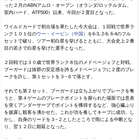
った２月のABNアムロ・オープン（オランダ/ロッテルダム、
室内ハード、ATP500）以来、今回が２度目となった。
ワイルドカードで初出場を果たした今大会は、１回戦で世界ラ
ンク１０１位の
ウー・イービン（中国）
を6-3, 2-6, 6-4のフル
セットで破り、ツアー初白星を挙げるとともに、大会史上２番
目の若さで白星を挙げた選手となった。
２回戦では３０歳で世界ランク８位のメドベージェフと対戦。
ブーガードは抜群の安定感を誇るメドベージェフに２度のブレ
ークを許し、第１セットを３−６で落とす。
それでも第２セット、ブーガードは立ち上がりでブレークを奪
うと、第４ゲームのブレークポイントを握られた場面では意表
を突くアンダーサーブでポイントを獲得するなど、強心臓ぶり
を披露し観客を沸かせた。これが功を奏してキープに成功。し
かし、自身のリードを３−２としたところで雨による中断とな
り、翌１２日に順延となった。