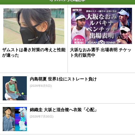
ザムストは暑さ対策の考えと性能
大坂なおみ選手 出場表明 チケッ
が違った
ト先行販売中
内島萌夏 世界1位にストレート負け
(2026年8月5日)
錦織圭 大坂と混合複へ衣装「心配」
(2026年7月30日)