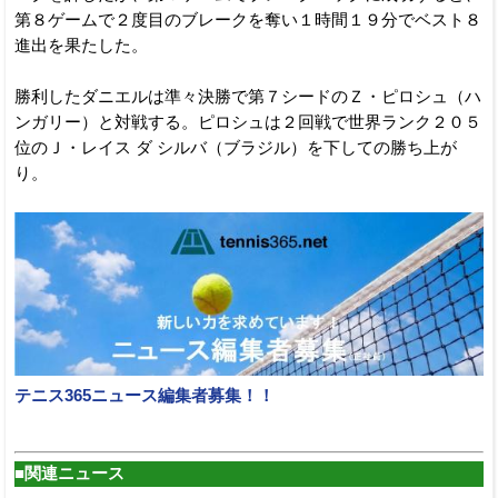
第８ゲームで２度目のブレークを奪い１時間１９分でベスト８
進出を果たした。
勝利したダニエルは準々決勝で第７シードのＺ・ピロシュ（ハ
ンガリー）と対戦する。ピロシュは２回戦で世界ランク２０５
位のＪ・レイス ダ シルバ（ブラジル）を下しての勝ち上が
り。
テニス365ニュース編集者募集！！
■関連ニュース