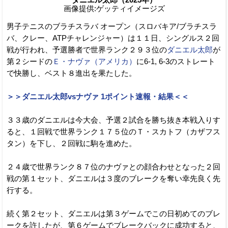
画像提供:ゲッティイメージズ
男子テニスのブラチスラバ オープン（スロバキア/ブラチスラ
バ、クレー、ATPチャレンジャー）は１１日、シングルス２回
戦が行われ、予選勝者で世界ランク２９３位の
ダニエル太郎
が
第２シードの
Ｅ・ナヴァ（アメリカ）
に6-1, 6-3のストレート
で快勝し、ベスト８進出を果たした。
＞＞ダニエル太郎vsナヴァ 1ポイント速報・結果＜＜
３３歳のダニエルは今大会、予選２試合を勝ち抜き本戦入りす
ると、１回戦で世界ランク１７５位のＴ・スカトフ（カザフス
タン）を下し、２回戦に駒を進めた。
２４歳で世界ランク８７位のナヴァとの顔合わせとなった２回
戦の第１セット、ダニエルは３度のブレークを奪い幸先良く先
行する。
続く第２セット、ダニエルは第３ゲームでこの日初めてのブレ
ークを許したが、第６ゲームでブレークバックに成功すると、