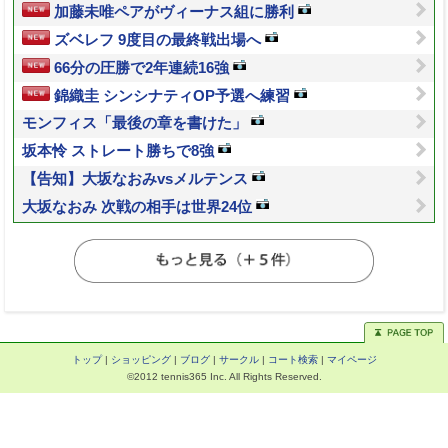
加藤未唯ペアがヴィーナス組に勝利
ズベレフ 9度目の最終戦出場へ
66分の圧勝で2年連続16強
錦織圭 シンシナティOP予選へ練習
モンフィス「最後の章を書けた」
坂本怜 ストレート勝ちで8強
【告知】大坂なおみvsメルテンス
大坂なおみ 次戦の相手は世界24位
トップ
|
ショッピング
|
ブログ
|
サークル
|
コート検索
|
マイページ
©2012 tennis365 Inc. All Rights Reserved.