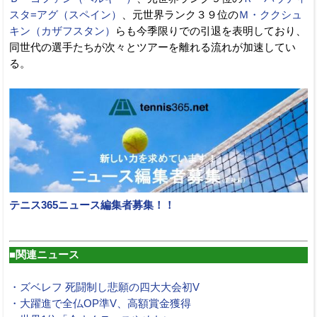
スタ=アグ（スペイン）
、元世界ランク３９位の
Ｍ・ククシュ
キン（カザフスタン）
らも今季限りでの引退を表明しており、
同世代の選手たちが次々とツアーを離れる流れが加速してい
る。
テニス365ニュース編集者募集！！
■関連ニュース
・ズベレフ 死闘制し悲願の四大大会初V
・大躍進で全仏OP準V、高額賞金獲得