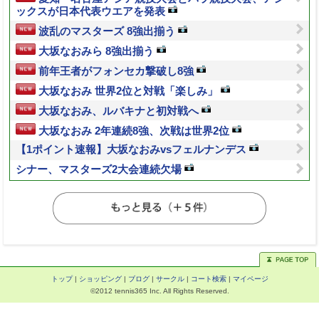
ックスが日本代表ウエアを発表
波乱のマスターズ 8強出揃う
大坂なおみら 8強出揃う
前年王者がフォンセカ撃破し8強
大坂なおみ 世界2位と対戦「楽しみ」
大坂なおみ、ルバキナと初対戦へ
大坂なおみ 2年連続8強、次戦は世界2位
【1ポイント速報】大坂なおみvsフェルナンデス
シナー、マスターズ2大会連続欠場
トップ
|
ショッピング
|
ブログ
|
サークル
|
コート検索
|
マイページ
©2012 tennis365 Inc. All Rights Reserved.