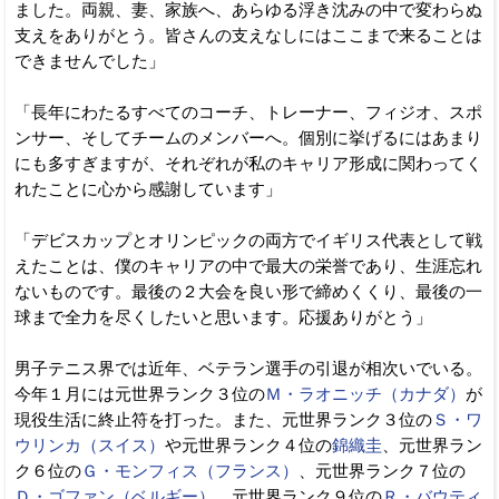
ました。両親、妻、家族へ、あらゆる浮き沈みの中で変わらぬ
支えをありがとう。皆さんの支えなしにはここまで来ることは
できませんでした」
「長年にわたるすべてのコーチ、トレーナー、フィジオ、スポ
ンサー、そしてチームのメンバーへ。個別に挙げるにはあまり
にも多すぎますが、それぞれが私のキャリア形成に関わってく
れたことに心から感謝しています」
「デビスカップとオリンピックの両方でイギリス代表として戦
えたことは、僕のキャリアの中で最大の栄誉であり、生涯忘れ
ないものです。最後の２大会を良い形で締めくくり、最後の一
球まで全力を尽くしたいと思います。応援ありがとう」
男子テニス界では近年、ベテラン選手の引退が相次いでいる。
今年１月には元世界ランク３位の
Ｍ・ラオニッチ（カナダ）
が
現役生活に終止符を打った。また、元世界ランク３位の
Ｓ・ワ
ウリンカ（スイス）
や元世界ランク４位の
錦織圭
、元世界ラン
ク６位の
Ｇ・モンフィス（フランス）
、元世界ランク７位の
Ｄ・ゴファン（ベルギー）
、元世界ランク９位の
Ｒ・バウティ