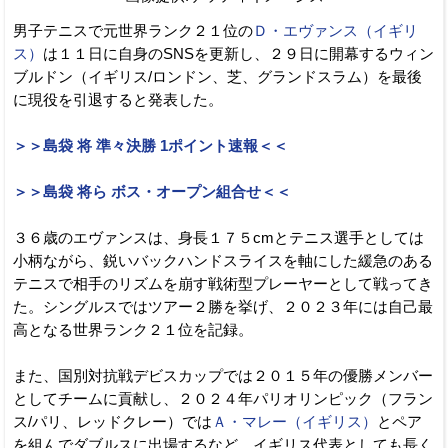
男子テニスで元世界ランク２１位の
Ｄ・エヴァンス（イギリ
ス）
は１１日に自身のSNSを更新し、２９日に開幕するウィン
ブルドン（イギリス/ロンドン、芝、グランドスラム）を最後
に現役を引退すると発表した。
＞＞島袋 将 準々決勝 1ポイント速報＜＜
＞＞島袋 将ら ボス・オープン組合せ＜＜
３６歳のエヴァンスは、身長１７５cmとテニス選手としては
小柄ながら、鋭いバックハンドスライスを軸にした緩急のある
テニスで相手のリズムを崩す戦術型プレーヤーとして戦ってき
た。シングルスではツアー２勝を挙げ、２０２３年には自己最
高となる世界ランク２１位を記録。
また、国別対抗戦デビスカップでは２０１５年の優勝メンバー
としてチームに貢献し、２０２４年パリオリンピック（フラン
ス/パリ、レッドクレー）では
Ａ・マレー（イギリス）
とペア
を組んでダブルスに出場するなど、イギリス代表としても長く