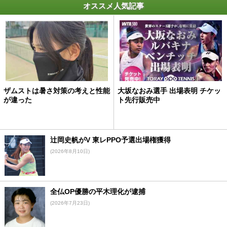
オススメ人気記事
ザムストは暑さ対策の考えと性能
大坂なおみ選手 出場表明 チケッ
が違った
ト先行販売中
辻岡史帆がV 東レPPO予選出場権獲得
(2026年8月10日)
全仏OP優勝の平木理化が逮捕
(2026年7月23日)