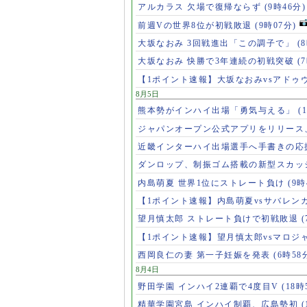
アルカラス 欠場で復帰ならず
(9時46分)
前週Vの世界8位が初戦敗退
(9時07分)
大坂なおみ 3回戦進出「この調子で」
(
大坂なおみ 快勝で3年連続の初戦突破
(
【1ポイント速報】大坂なおみvsアドゥ
8月5日
熊本勢がインハイ出場「勇気与える」
(
ジャパンオープン公式アプリをリリース
近畿インターハイ出場選手へ手書きの応
ダンロップ、制振ゴム搭載の新型スカッ
内島萌夏 世界1位にストレート負け
(9時
【1ポイント速報】内島萌夏vsサバレン
望月慎太郎 ストレート負けで初戦敗退
【1ポイント速報】望月慎太郎vsマロジ
西岡良仁の妻 第一子妊娠を発表
(6時58
8月4日
野田学園 インハイ2連覇で4度目V
(18時
精華学園宮島 インハイ制覇、広島勢初
(