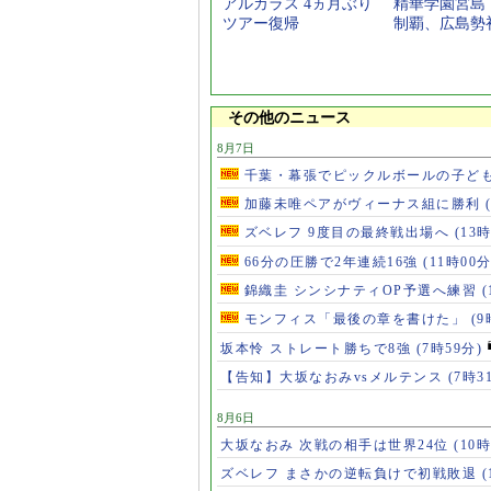
アルカラス 4ヵ月ぶり
精華学園宮島
ツアー復帰
制覇、広島勢
その他のニュース
8月7日
千葉・幕張でピックルボールの子ど
加藤未唯ペアがヴィーナス組に勝利
ズベレフ 9度目の最終戦出場へ
(13
66分の圧勝で2年連続16強
(11時00分
錦織圭 シンシナティOP予選へ練習
(
モンフィス「最後の章を書けた」
(9
坂本怜 ストレート勝ちで8強
(7時59分)
【告知】大坂なおみvsメルテンス
(7時3
8月6日
大坂なおみ 次戦の相手は世界24位
(10時
ズベレフ まさかの逆転負けで初戦敗退
(