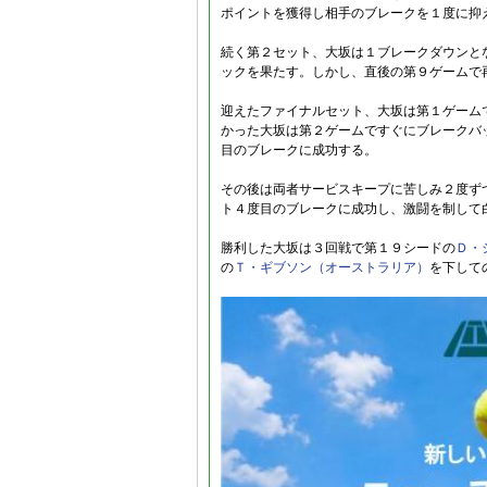
ポイントを獲得し相手のブレークを１度に抑
続く第２セット、大坂は１ブレークダウンと
ックを果たす。しかし、直後の第９ゲームで
迎えたファイナルセット、大坂は第１ゲーム
かった大坂は第２ゲームですぐにブレークバ
目のブレークに成功する。
その後は両者サービスキープに苦しみ２度ず
ト４度目のブレークに成功し、激闘を制して
勝利した大坂は３回戦で第１９シードの
Ｄ・
の
Ｔ・ギブソン（オーストラリア）
を下して