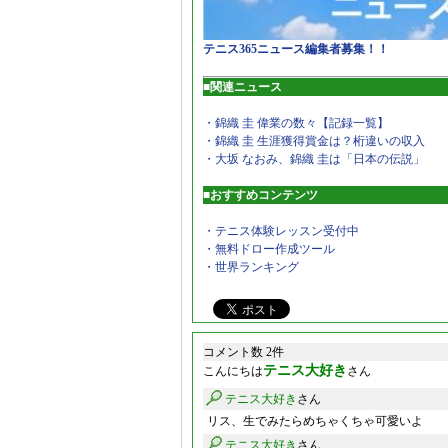
テニス365ニュース編集者募集！！
■関連ニュース
・錦織 圭 偉業の数々【記録一覧】
・錦織 圭 生涯獲得賞金は？桁違いの収入
・大坂 なおみ、錦織 圭は「日本の伝説」
■おすすめコンテンツ
・テニス体験レッスン受付中
・無料ドロー作成ツール
・世界ランキング
コメント数 2件
テニス大好き
こんにちは
さん
テニス大好き
さん
リス、生でみたらめちゃくちゃ可愛いよ
テニス大好き
さん