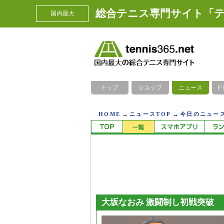
総合テニス専門サイト「テ
国内最大
トップ
ショップ
ニュース
ド
→
→
HOME
ニュースTOP
今日のニュース
大坂なおみ 激闘制し初戦突破