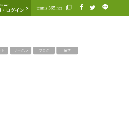
65.net
tennis 365.net
録・ログイン
ント
サークル
ブログ
留学