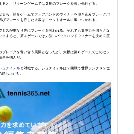
えると、リターンゲームでは２度のブレークを奪い先行する。
なるも、第８ゲームでフォアハンドのウィナーを叩き込みブレークバ
再びブレークを許した大坂は１セットオールに追いつかれる。
でミスが重なり先にブレークを奪われる。それでも集中力を切らさな
ックすると、第４ゲームでは力強いバックハンドウィナーを決め２度
つブレークを奪い合う展開となったが、大坂は第８ゲームでこのセッ
白星を掴んだ。
シュナイデル
と対戦する。シュナイデルは２回戦で世界ランク６２位
の勝ち上がり。