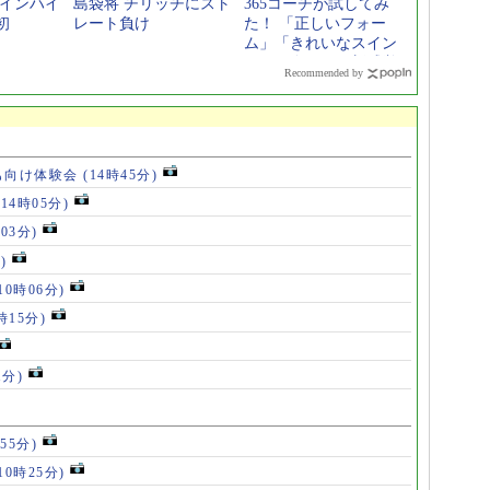
 インハイ
島袋将 チリッチにスト
365コーチが試してみ
初
レート負け
た！ 「正しいフォー
ム」「きれいなスイン
グ」が身につく新感覚
Recommended by
スポーツギア
も向け体験会
(14時45分)
(14時05分)
時03分)
)
10時06分)
時15分)
1分)
55分)
10時25分)