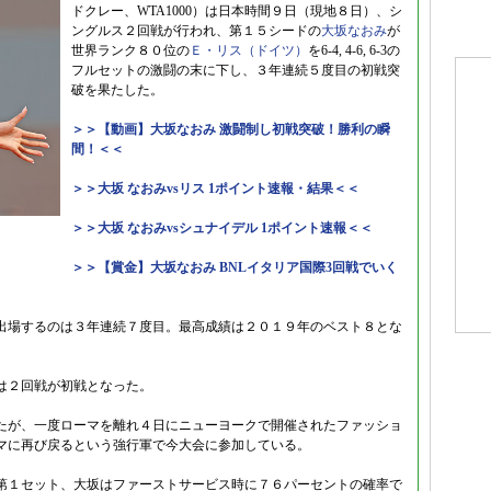
ドクレー、WTA1000）は日本時間９日（現地８日）、シ
ングルス２回戦が行われ、第１５シードの
大坂なおみ
が
世界ランク８０位の
Ｅ・リス（ドイツ）
を6-4, 4-6, 6-3の
フルセットの激闘の末に下し、３年連続５度目の初戦突
破を果たした。
＞＞【動画】大坂なおみ 激闘制し初戦突破！勝利の瞬
間！＜＜
＞＞大坂 なおみvsリス 1ポイント速報・結果＜＜
＞＞大坂 なおみvsシュナイデル 1ポイント速報＜＜
＞＞【賞金】大坂なおみ BNLイタリア国際3回戦でいく
出場するのは３年連続７度目。最高成績は２０１９年のベスト８とな
は２回戦が初戦となった。
たが、一度ローマを離れ４日にニューヨークで開催されたファッショ
マに再び戻るという強行軍で今大会に参加している。
第１セット、大坂はファーストサービス時に７６パーセントの確率で