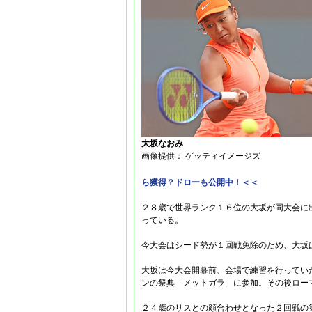
大坂なおみ
画像提供： ゲッティイメージズ
ら獲得？ドローも公開中！＜＜
２８歳で世界ランク１６位の大坂が同大会に
っている。
今大会はシード勢が１回戦免除のため、大坂
大坂は今大会開幕前、会場で練習を行ってい
ンの祭典「メットガラ」に参加。その後ロー
２４歳のリスとの顔合わせとなった２回戦の