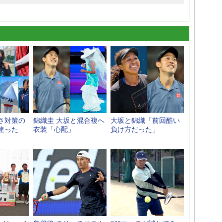
さ対策の
錦織圭 大坂と混合複へ
大坂と錦織「前回酷い
違った
衣装「心配」
負け方だった」