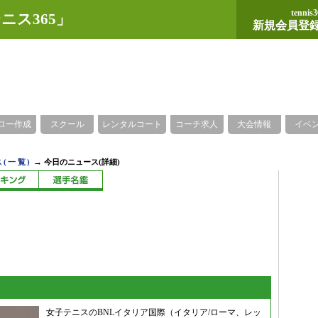
tennis3
ニス365」
新規会員登
ロー作成
スクール
レンタルコート
コーチ求人
大会情報
イベ
→
(一覧)
今日のニュース(詳細)
女子テニスのBNLイタリア国際（イタリア/ローマ、レッ