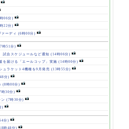
8時06分)
7時22分)
ヴァーディ
(6時00分)
17時51分)
、試合スケジュールなど通知
(14時06分)
援を届ける「エールコップ」実施
(14時00分)
シュラケット4機種を9月発売
(13時55分)
48分)
カ
(8時00分)
(7時30分)
ャン
(7時30分)
分)
54分)
18時48分)