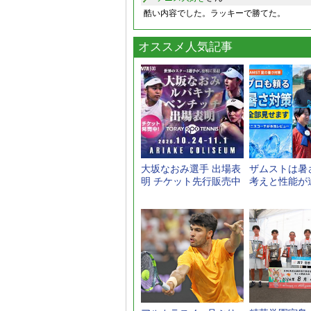
酷い内容でした。ラッキーで勝てた。
オススメ人気記事
大坂なおみ選手 出場表
ザムストは暑
明 チケット先行販売中
考えと性能が