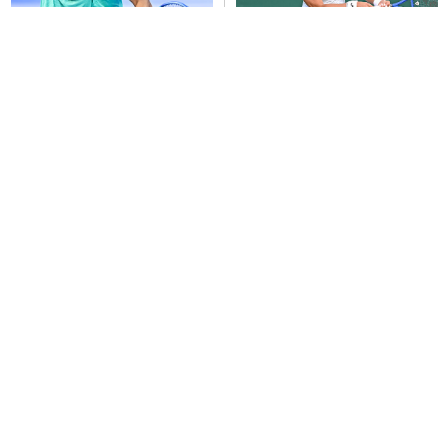
望月慎太郎 ストレート負けで初
大坂なおみ 初戦は世界76位に決
戦敗退
定
(2026年8月5日)
(2026年8月4日)
インハイ男子団体 4強出揃う
(2026年8月3日)
伊藤あおい ストレート負けで初戦敗退
(2026年8月3日)
近畿インターハイ出場選手へ手書きの応援を届ける
「エールコップ」実施
(2026年8月5日)