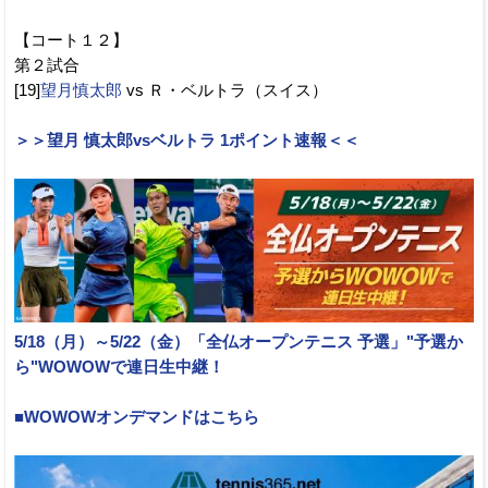
【コート１２】
第２試合
[19]
望月慎太郎
vs Ｒ・ベルトラ（スイス）
＞＞望月 慎太郎vsベルトラ 1ポイント速報＜＜
5/18（月）～5/22（金）「全仏オープンテニス 予選」"予選か
ら"WOWOWで連日生中継！
■WOWOWオンデマンドはこちら