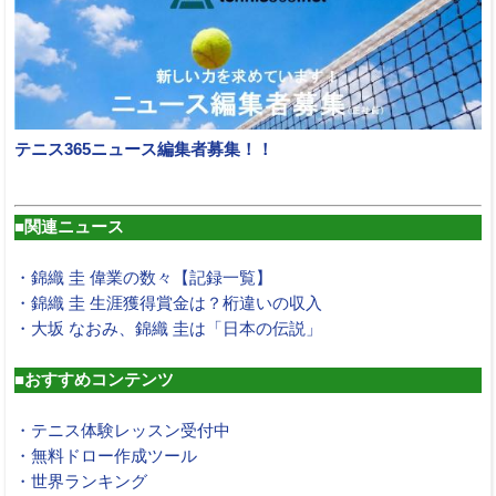
テニス365ニュース編集者募集！！
■関連ニュース
・錦織 圭 偉業の数々【記録一覧】
・錦織 圭 生涯獲得賞金は？桁違いの収入
・大坂 なおみ、錦織 圭は「日本の伝説」
■おすすめコンテンツ
・テニス体験レッスン受付中
・無料ドロー作成ツール
・世界ランキング