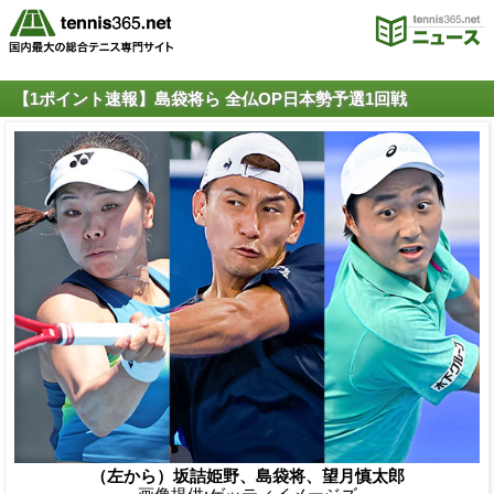
【1ポイント速報】島袋将ら 全仏OP日本勢予選1回戦
（左から）坂詰姫野、島袋将、望月慎太郎