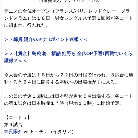
画像提供:ゲッティイメージズ
テニスの全仏オープン（フランス/パリ、レッドクレー、グラ
ンドスラム）は１８日、男女シングルス予選１回戦が各コート
に組まれ、行われた。
＞＞綿貫 陽介vsチナ 1ポイント速報＜＜
＞＞【賞金】島袋 将、坂詰 姫野ら 全仏OP予選1回戦でいくら
獲得？＜＜
今大会の予選は１８日から２２日の日程で行われ、３試合に勝
利すると２４日に開幕する本戦への出場権が手に入る。
この日の予選１回戦には日本勢が男女６名出場する。各コート
の第１試合は日本時間１７時（現地１０時）に開始予定。
【コート５】
第４試合
綿貫陽介
vs Ｆ・チナ（イタリア）