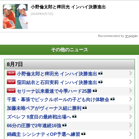
小野倫太郎と稗田光 インハイ決勝進出
(2026年8月7日)
Recommended by
その他のニュース
8月7日
小野倫太郎と稗田光 インハイ決勝進出
窪田結衣と石田実莉 インハイ決勝進出
セリーナ以来最速で今季ハード25勝
千葉・幕張でピックルボールの子ども向け体験会
加藤未唯ペアがヴィーナス組に勝利
ズベレフ 9度目の最終戦出場へ
66分の圧勝で2年連続16強
錦織圭 シンシナティOP予選へ練習