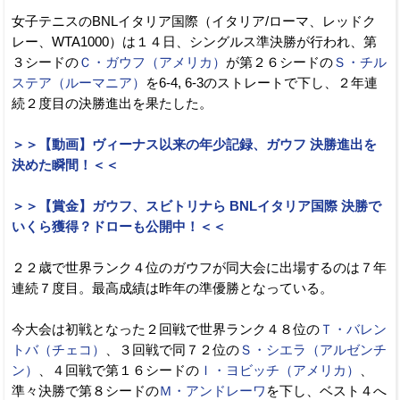
女子テニスのBNLイタリア国際（イタリア/ローマ、レッドク
レー、WTA1000）は１４日、シングルス準決勝が行われ、第
３シードの
Ｃ・ガウフ（アメリカ）
が第２６シードの
Ｓ・チル
ステア（ルーマニア）
を6-4, 6-3のストレートで下し、２年連
続２度目の決勝進出を果たした。
＞＞【動画】ヴィーナス以来の年少記録、ガウフ 決勝進出を
決めた瞬間！＜＜
＞＞【賞金】ガウフ、スビトリナら BNLイタリア国際 決勝で
いくら獲得？ドローも公開中！＜＜
２２歳で世界ランク４位のガウフが同大会に出場するのは７年
連続７度目。最高成績は昨年の準優勝となっている。
今大会は初戦となった２回戦で世界ランク４８位の
Ｔ・バレン
トバ（チェコ）
、３回戦で同７２位の
Ｓ・シエラ（アルゼンチ
ン）
、４回戦で第１６シードの
Ｉ・ヨビッチ（アメリカ）
、
準々決勝で第８シードの
Ｍ・アンドレーワ
を下し、ベスト４へ