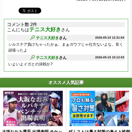
コメント数 2件
テニス大好き
こんにちは
さん
テニス大好き
さん
2026-05-15 12:31:04
シルステア負けちゃったかぁ、まぁガウフじゃ仕方ないよな。良く
頑張ったよ
テニス大好き
さん
2026-05-15 10:12:03
いよいよイガとの決戦か?
オススメ人気記事
大坂なおみ選手 出場表明 チケッ
ザムストは暑さ対策の考えと性能