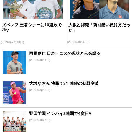
ズベレフ 王者シナーに10連敗で
大坂と錦織「前回酷い負け方だっ
準V
た」
(2026年7月13日)
(2026年8月4日)
西岡良仁 日本テニスの現状と未来語る
(2026年8月1日)
大坂なおみ 快勝で3年連続の初戦突破
(2026年8月6日)
野田学園 インハイ2連覇で4度目V
(2026年8月4日)