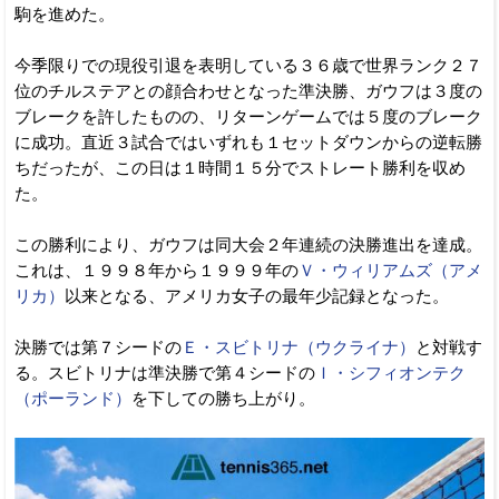
駒を進めた。
今季限りでの現役引退を表明している３６歳で世界ランク２７
位のチルステアとの顔合わせとなった準決勝、ガウフは３度の
ブレークを許したものの、リターンゲームでは５度のブレーク
に成功。直近３試合ではいずれも１セットダウンからの逆転勝
ちだったが、この日は１時間１５分でストレート勝利を収め
た。
この勝利により、ガウフは同大会２年連続の決勝進出を達成。
これは、１９９８年から１９９９年の
Ｖ・ウィリアムズ（アメ
リカ）
以来となる、アメリカ女子の最年少記録となった。
決勝では第７シードの
Ｅ・スビトリナ（ウクライナ）
と対戦す
る。スビトリナは準決勝で第４シードの
Ｉ・シフィオンテク
（ポーランド）
を下しての勝ち上がり。