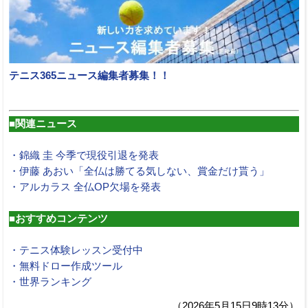
テニス365ニュース編集者募集！！
■関連ニュース
・錦織 圭 今季で現役引退を発表
・伊藤 あおい「全仏は勝てる気しない、賞金だけ貰う」
・アルカラス 全仏OP欠場を発表
■おすすめコンテンツ
・テニス体験レッスン受付中
・無料ドロー作成ツール
・世界ランキング
（2026年5月15日9時13分）