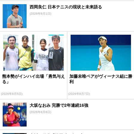
西岡良仁 日本テニスの現状と未来語る
(2026年8月1日)
熊本勢がインハイ出場「勇気与え
加藤未唯ペアがヴィーナス組に勝
る」
利
(2026年8月5日)
(2026年8月7日)
大坂なおみ 完勝で2年連続16強
(2026年8月8日)