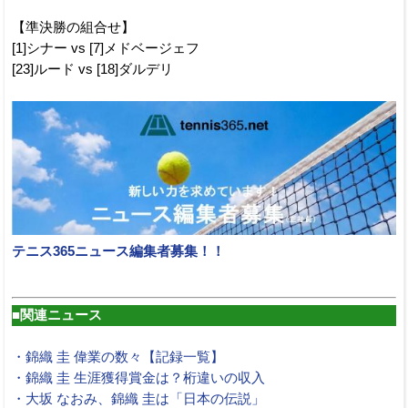
【準決勝の組合せ】
[1]シナー vs [7]メドベージェフ
[23]ルード vs [18]ダルデリ
テニス365ニュース編集者募集！！
■関連ニュース
・錦織 圭 偉業の数々【記録一覧】
・錦織 圭 生涯獲得賞金は？桁違いの収入
・大坂 なおみ、錦織 圭は「日本の伝説」