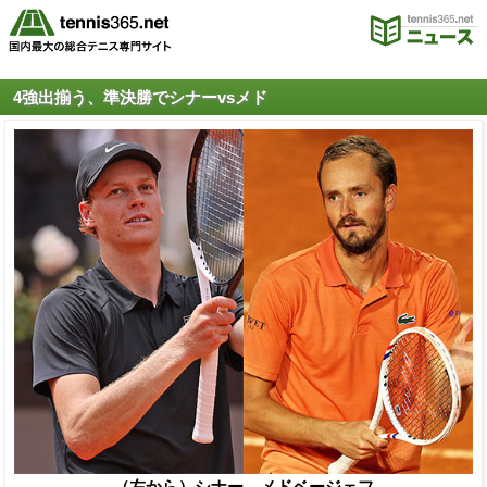
4強出揃う、準決勝でシナーvsメド
（左から）シナー、メドベージェフ