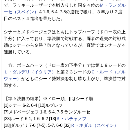
で、ラッキールーザーで本戦入りした同９４位の
Ｍ・ランダル
ーセ（スペイン）
を1-6, 6-4, 7-5の逆転で破り、３年ぶり２度
目のベスト４進出を果たした。
シナーとメドベージェフはともにトップハーフ（ドロー表の上
半分）に入っており、準決勝で対戦する。両者の過去の対戦成
績はシナーから９勝７敗となっているが、直近ではシナーが４
連勝している。
一方、ボトムハーフ（ドロー表の下半分）では第１８シードの
Ｌ・ダルデリ（イタリア）
と第２３シードの
Ｃ・ルード（ノル
ウェー）
がともにシード勢対決を制し勝ち上がり、準決勝で対
戦する。
【準々決勝の結果】※ドロー順、[]はシード順
[1]シナー 6-2, 6-4 [12]ルブレフ
[7]メドベージェフ 1-6, 6-4, 7-5 ランダルーセ
[23]ルード 6-1, 1-6, 6-2 [13]
Ｋ・ハチャノフ
[18]ダルデリ 7-6 (7-5), 5-7, 6-0 [32]
Ｒ・ホダル（スペイン）