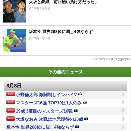
大坂と錦織「前回酷い負け方だった」
(2026年8月4日)
坂本怜 世界268位に屈し4強ならず
(2026年8月8日)
Recommended by
その他のニュース
8月8日
小野倫太郎 激闘制しインハイV
マスターズ16強 TOP10は1人のみ
19歳 3度目のマスターズ16強
大坂なおみ 次戦は地元期待の23歳
坂本怜 世界268位に屈し4強ならず