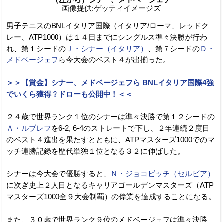
画像提供:ゲッティイメージズ
男子テニスのBNLイタリア国際（イタリア/ローマ、レッドク
レー、ATP1000）は１４日までにシングルス準々決勝が行わ
れ、第１シードの
Ｊ・シナー（イタリア）
、第７シードの
Ｄ・
メドベージェフ
ら今大会のベスト４が出揃った。
＞＞【賞金】シナー、メドベージェフら BNLイタリア国際4強
でいくら獲得？ドローも公開中！＜＜
２４歳で世界ランク１位のシナーは準々決勝で第１２シードの
Ａ・ルブレフ
を6-2, 6-4のストレートで下し、２年連続２度目
のベスト４進出を果たすとともに、ATPマスターズ1000でのマ
ッチ連勝記録を歴代単独１位となる３２に伸ばした。
シナーは今大会で優勝すると、
Ｎ・ジョコビッチ（セルビア）
に次ぎ史上２人目となるキャリアゴールデンマスターズ（ATP
マスターズ1000全９大会制覇）の偉業を達成することになる。
また、３０歳で世界ランク９位のメドベージェフは準々決勝