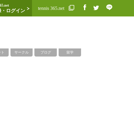
65.net
tennis 365.net
録・ログイン
ント
サークル
ブログ
留学