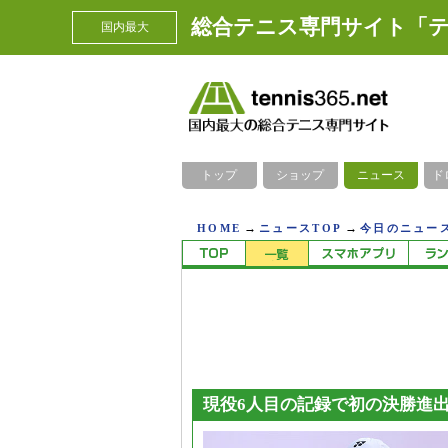
総合テニス専門サイト「テ
国内最大
トップ
ショップ
ニュース
ド
→
→
HOME
ニュースTOP
今日のニュース
現役6人目の記録で初の決勝進