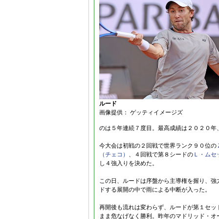
ルード
画像提供： ゲッティイメージズ
のは５年連続７度目。最高成績は２０２０年
今大会は初戦の２回戦で世界ランク９０位の
（チェコ）
、４回戦で第８シードの
Ｌ・ムセ
し４強入りを決めた。
この日、ルードは序盤から主導権を握り、強
ドする展開の中で雨による中断が入った。
再開後も流れは変わらず、ルードが第１セッ
まま危なげなく勝利。昨年のマドリッド・オー