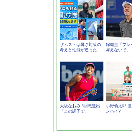
ザムストは暑さ対策の
錦織圭「プレ
考えと性能が違った
与えないで」
大坂なおみ 3回戦進出
小野倫太郎 
「この調子で」
ンハイV