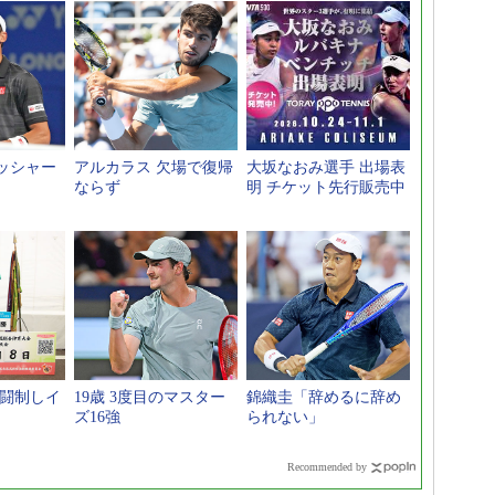
ッシャー
アルカラス 欠場で復帰
大坂なおみ選手 出場表
ならず
明 チケット先行販売中
激闘制しイ
19歳 3度目のマスター
錦織圭「辞めるに辞め
ズ16強
られない」
Recommended by