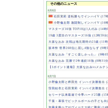
その他のニュース
8月8日
石田実莉 逆転勝ちでインハイV
(17
小野倫太郎 激闘制しインハイV
(16
マスターズ16強 TOP10は1人のみ
(14時
19歳 3度目のマスターズ16強
(12時59分
大坂なおみ 次戦は地元期待の23歳
(11時
坂本怜 世界268位に屈し4強ならず
(9時
大坂なおみ「すごく楽しかった」
(9時0
大坂なおみ 完勝で2年連続16強
(8時31分
【1ポイント速報】大坂なおみvsメルテ
8月7日
小野倫太郎と稗田光 インハイ決勝進出
(
窪田結衣と石田実莉 インハイ決勝進出
(
セリーナ以来最速で今季ハード25勝
(1
千葉・幕張でピックルボールの子ども向
加藤未唯ペアがヴィーナス組に勝利
(14