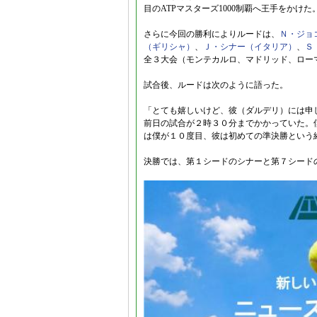
目のATPマスターズ1000制覇へ王手をかけた
さらに今回の勝利によりルードは、
Ｎ・ジョ
（ギリシャ）
、
Ｊ・シナー（イタリア）
、
Ｓ
全３大会（モンテカルロ、マドリッド、ロー
試合後、ルードは次のように語った。
「とても嬉しいけど、彼（ダルデリ）には申
前日の試合が２時３０分までかかっていた。
は僕が１０度目、彼は初めての準決勝という
決勝では、第１シードのシナーと第７シード