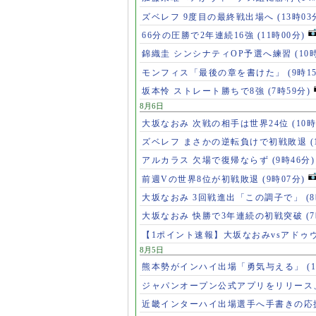
ズベレフ 9度目の最終戦出場へ
(13時03
66分の圧勝で2年連続16強
(11時00分)
錦織圭 シンシナティOP予選へ練習
(10
モンフィス「最後の章を書けた」
(9時1
坂本怜 ストレート勝ちで8強
(7時59分)
8月6日
大坂なおみ 次戦の相手は世界24位
(10時
ズベレフ まさかの逆転負けで初戦敗退
(
アルカラス 欠場で復帰ならず
(9時46分)
前週Vの世界8位が初戦敗退
(9時07分)
大坂なおみ 3回戦進出「この調子で」
(
大坂なおみ 快勝で3年連続の初戦突破
(
【1ポイント速報】大坂なおみvsアドゥ
8月5日
熊本勢がインハイ出場「勇気与える」
(
ジャパンオープン公式アプリをリリース
近畿インターハイ出場選手へ手書きの応