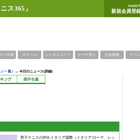
tennis3
ニス365」
新規会員登
ロー作成
スクール
レンタルコート
コーチ求人
大会情報
イベ
→
(一覧)
今日のニュース(詳細)
出
男子テニスのBNLイタリア国際（イタリア/ローマ、レッ