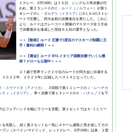
ドクレー、ATP1000）は１５日、シングルス準決勝が行
われ、第２３シードの
Ｃ・ルード（ノルウェー）
が第１
８シードの
Ｌ・ダルデリ（イタリア）
に6-1, 6-1のストレ
ートで圧勝し、同大会初の決勝進出を果たした。これに
より、ルードはクレーコート開催のマスターズ全３大会
で決勝進出を達成した現役６人目の選手となった。
＞＞【動画】ルード 圧勝で2度目のマスターズ制覇に王
手！勝利の瞬間！＜＜
＞＞【賞金】ルード BNLイタリア国際決勝でいくら獲
得？ドローも公開中！＜＜
２７歳で世界ランク２５位のルードが同大会に出場する
、２０２２年、２０２３年に記録したベスト４となっていた。
Ｚ・スヴァイダ（アメリカ）
、３回戦で第１１シードの
Ｊ・レヘチカ
ッティ（イタリア）
、準々決勝で第１３シードの
Ｋ・ハチャノフ
を下
力なフォアハンドを軸にラリーを支配。第１セットでは４−１とリー
トを先取し、続く第２セットも一気に４ゲーム連取と突き放してその
プン（スペイン/マドリッド、レッドクレー、ATP1000）以来、２度