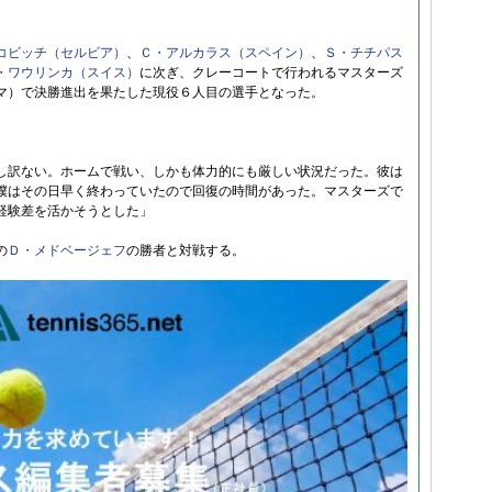
。
コビッチ（セルビア）
、
Ｃ・アルカラス（スペイン）
、
Ｓ・チチパス
・ワウリンカ（スイス）
に次ぎ、クレーコートで行われるマスターズ
マ）で決勝進出を果たした現役６人目の選手となった。
し訳ない。ホームで戦い、しかも体力的にも厳しい状況だった。彼は
僕はその日早く終わっていたので回復の時間があった。マスターズで
経験差を活かそうとした」
の
Ｄ・メドベージェフ
の勝者と対戦する。