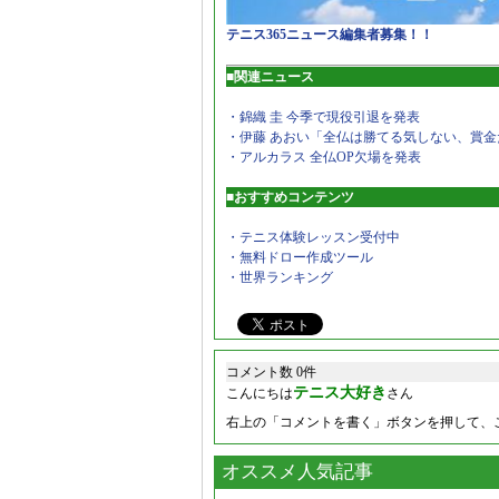
テニス365ニュース編集者募集！！
■関連ニュース
・錦織 圭 今季で現役引退を発表
・伊藤 あおい「全仏は勝てる気しない、賞金
・アルカラス 全仏OP欠場を発表
■おすすめコンテンツ
・テニス体験レッスン受付中
・無料ドロー作成ツール
・世界ランキング
コメント数 0件
テニス大好き
こんにちは
さん
右上の「コメントを書く」ボタンを押して、
オススメ人気記事