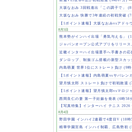
大坂なおみ 3回戦進出「この調子で」
(
大坂なおみ 快勝で3年連続の初戦突破
(
【1ポイント速報】大坂なおみvsアドゥ
8月5日
熊本勢がインハイ出場「勇気与える」
(
ジャパンオープン公式アプリをリリース
近畿インターハイ出場選手へ手書きの応
ダンロップ、制振ゴム搭載の新型スカッ
内島萌夏 世界1位にストレート負け
(9時
【1ポイント速報】内島萌夏vsサバレン
望月慎太郎 ストレート負けで初戦敗退
【1ポイント速報】望月慎太郎vsマロジ
西岡良仁の妻 第一子妊娠を発表
(6時58
【写真特集】インターハイ テニス 2026
8月4日
野田学園 インハイ2連覇で4度目V
(18時
精華学園宮島 インハイ制覇、広島勢初
(