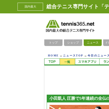
総合テニス専門サイト「テ
国内最大
トップ
ショップ
ニュース
ド
→
→
HOME
ニュースTOP
今日のニュース
小田凱人 圧勝で5年連続の全仏O