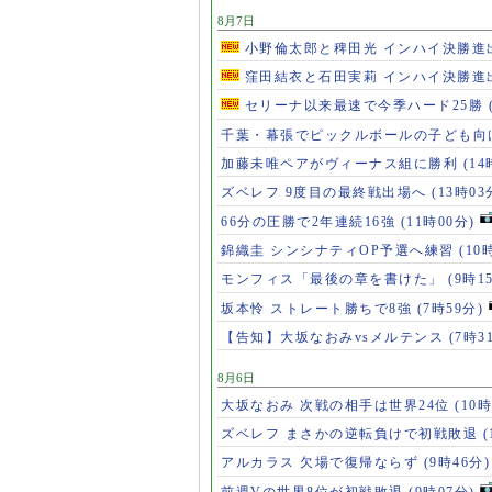
8月7日
小野倫太郎と稗田光 インハイ決勝進
窪田結衣と石田実莉 インハイ決勝進
セリーナ以来最速で今季ハード25勝
千葉・幕張でピックルボールの子ども向
加藤未唯ペアがヴィーナス組に勝利
(14
ズベレフ 9度目の最終戦出場へ
(13時03
66分の圧勝で2年連続16強
(11時00分)
錦織圭 シンシナティOP予選へ練習
(10
モンフィス「最後の章を書けた」
(9時1
坂本怜 ストレート勝ちで8強
(7時59分)
【告知】大坂なおみvsメルテンス
(7時3
8月6日
大坂なおみ 次戦の相手は世界24位
(10時
ズベレフ まさかの逆転負けで初戦敗退
(
アルカラス 欠場で復帰ならず
(9時46分)
前週Vの世界8位が初戦敗退
(9時07分)