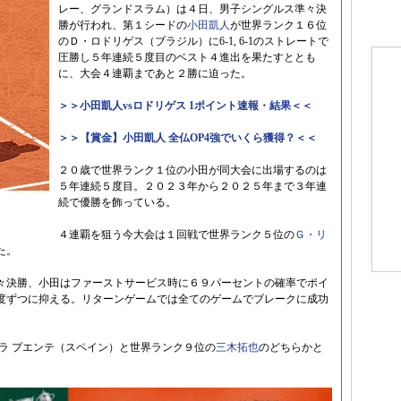
レー、グランドスラム）は４日、男子シングルス準々決
勝が行われ、第１シードの
小田凱人
が世界ランク１６位
のＤ・ロドリゲス（ブラジル）に6-1, 6-1のストレートで
圧勝し５年連続５度目のベスト４進出を果たすととも
に、大会４連覇まであと２勝に迫った。
＞＞小田凱人vsロドリゲス 1ポイント速報・結果＜＜
＞＞【賞金】小田凱人 全仏OP4強でいくら獲得？＜＜
２０歳で世界ランク１位の小田が同大会に出場するのは
５年連続５度目。２０２３年から２０２５年まで３年連
続で優勝を飾っている。
４連覇を狙う今大会は１回戦で世界ランク５位の
Ｇ・リ
た。
々決勝、小田はファーストサービス時に６９パーセントの確率でポイ
度ずつに抑える。リターンゲームでは全てのゲームでブレークに成功
ラ プエンテ（スペイン）と世界ランク９位の
三木拓也
のどちらかと