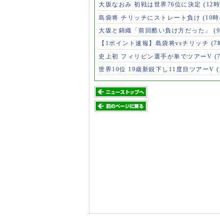
大坂なおみ 初戦は世界76位に決定
(12時
島袋将 チリッチにストレート負け
(10時
大坂と錦織「前回酷い負け方だった」
(
【1ポイント速報】島袋将vsチリッチ
(7
史上初 フィリピン選手が単でツアーV
(
世界10位 19歳新鋭下し11度目ツアーV