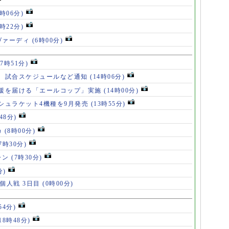
8時06分)
7時22分)
ヴァーディ
(6時00分)
17時51分)
、試合スケジュールなど通知
(14時06分)
援を届ける「エールコップ」実施
(14時00分)
シュラケット4機種を9月発売
(13時55分)
48分)
カ
(8時00分)
(7時30分)
ャン
(7時30分)
分)
 個人戦 3日目
(0時00分)
54分)
18時48分)