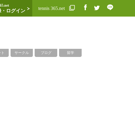
65.net
tennis 365.net
録・ログイン
ント
サークル
ブログ
留学