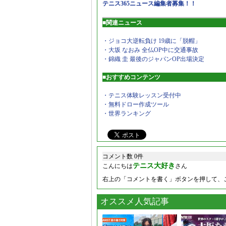
テニス365ニュース編集者募集！！
■関連ニュース
・ジョコ大逆転負け 19歳に「脱帽」
・大坂 なおみ 全仏OP中に交通事故
・錦織 圭 最後のジャパンOP出場決定
■おすすめコンテンツ
・テニス体験レッスン受付中
・無料ドロー作成ツール
・世界ランキング
コメント数 0件
テニス大好き
こんにちは
さん
右上の「コメントを書く」ボタンを押して、
オススメ人気記事