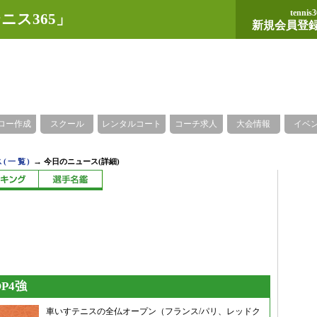
tennis3
ニス365」
新規会員登
ロー作成
スクール
レンタルコート
コーチ求人
大会情報
イベ
→
(一覧)
今日のニュース(詳細)
P4強
車いすテニスの全仏オープン（フランス/パリ、レッドク