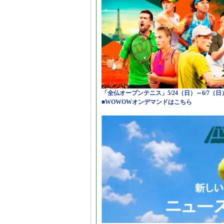
「全仏オープンテニス」5/24（日）～6/7（
■WOWOWオンデマンドはこちら