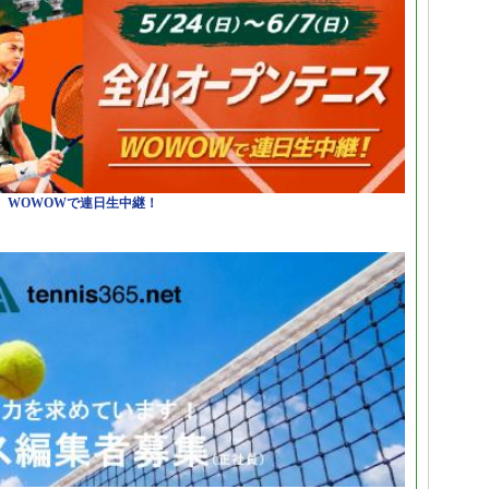
日）WOWOWで連日生中継！