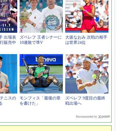
手 出場表
ズベレフ 王者シナーに
大坂なおみ 次戦の相手
先行販売中
10連敗で準V
は世界24位
本テニスの
モンフィス「最後の章
ズベレフ 9度目の最終
る
を書けた」
戦出場へ
Recommended by