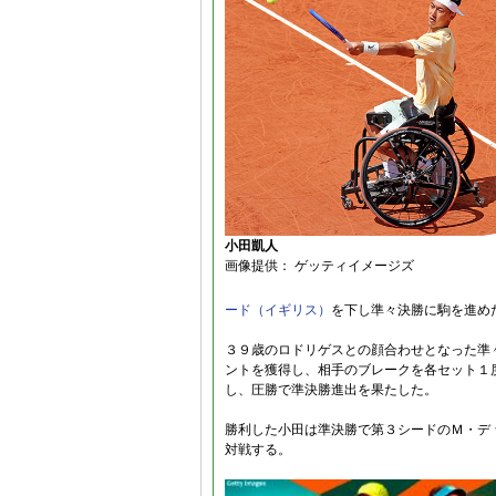
小田凱人
画像提供： ゲッティイメージズ
ード（イギリス）
を下し準々決勝に駒を進め
３９歳のロドリゲスとの顔合わせとなった準
ントを獲得し、相手のブレークを各セット１
し、圧勝で準決勝進出を果たした。
勝利した小田は準決勝で第３シードのＭ・デ 
対戦する。