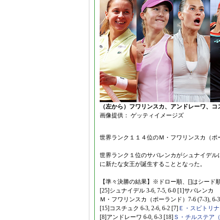
（左から）フワリンスカ、アンドレーワ、コ
画像提供： ゲッティイメージズ
世界ランク１１４位のＭ・フワリンスカ（ポ
世界ランク１位のサバレンカがシュナイデル
に新たな女王が誕生することとなった。
【準々決勝の結果】※ドロー順、[]はシード
[25]シュナイデル 3-6, 7-5, 6-0 [1]サバレンカ
Ｍ・フワリンスカ（ポーランド）7-6 (7-3), 6-3 [
[15]コスチュク 6-3, 2-6, 6-2 [7]
Ｅ・スビトリナ
[8]アンドレーワ 6-0, 6-3 [18]
Ｓ・チルステア