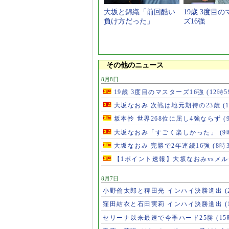
大坂と錦織「前回酷い
19歳 3度目
負け方だった」
ズ16強
その他のニュース
8月8日
19歳 3度目のマスターズ16強
(12時5
大坂なおみ 次戦は地元期待の23歳
(
坂本怜 世界268位に屈し4強ならず
(
大坂なおみ「すごく楽しかった」
(9
大坂なおみ 完勝で2年連続16強
(8時
【1ポイント速報】大坂なおみvsメ
8月7日
小野倫太郎と稗田光 インハイ決勝進出
(
窪田結衣と石田実莉 インハイ決勝進出
(
セリーナ以来最速で今季ハード25勝
(1