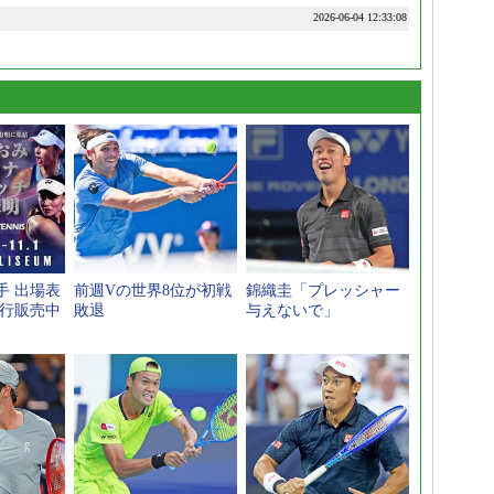
2026-06-04 12:33:08
手 出場表
前週Vの世界8位が初戦
錦織圭「プレッシャー
先行販売中
敗退
与えないで」