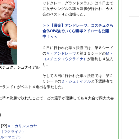
ッドクレー、グランドスラム）は３日まで
に女子シングルス準々決勝が行われ、今大
会のベスト４が出揃った。
＞＞【賞金】アンドレーワ、コスチュクら
全仏OP4強でいくら獲得？ドローも公開
中！＜＜
２日に行われた準々決勝では、第８シード
の
Ｍ・アンドレーワ
と第１５シードの
Ｍ・
コスチュク（ウクライナ）
が勝利し４強入
り。
スチュク、シュナイデル
そして３日に行われた準々決勝では、第２
５シードの
Ｄ・シュナイデル
と予選勝者で
ーランド）がベスト４進出を果たした。
に準々決勝で敗れたことで、どの選手が優勝しても今大会で四大大会
順
22]
Ａ・カリンスカヤ
（ウクライナ）
（ルーマニア）