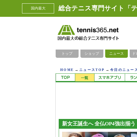
総合テニス専門サイト「テ
国内最大
トップ
ショップ
ニュース
ド
→
→
HOME
ニュースTOP
今日のニュース
新女王誕生へ 全仏OP4強出揃う