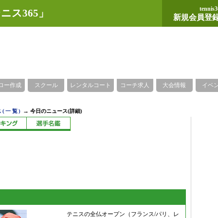
tennis3
ニス365」
新規会員登
ロー作成
スクール
レンタルコート
コーチ求人
大会情報
イベ
→
(一覧)
今日のニュース(詳細)
テニスの全仏オープン（フランス/パリ、レ