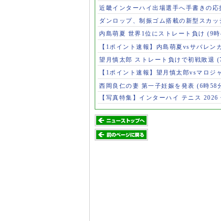
近畿インターハイ出場選手へ手書きの応
ダンロップ、制振ゴム搭載の新型スカッ
内島萌夏 世界1位にストレート負け
(9時
【1ポイント速報】内島萌夏vsサバレン
望月慎太郎 ストレート負けで初戦敗退
【1ポイント速報】望月慎太郎vsマロジ
西岡良仁の妻 第一子妊娠を発表
(6時58
【写真特集】インターハイ テニス 2026