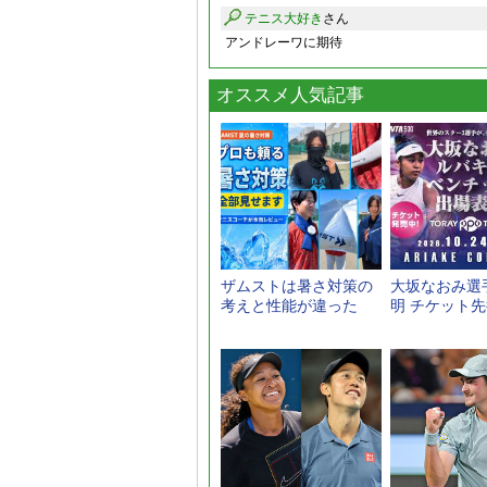
テニス大好き
さん
アンドレーワに期待
オススメ人気記事
ザムストは暑さ対策の
大坂なおみ選
考えと性能が違った
明 チケット