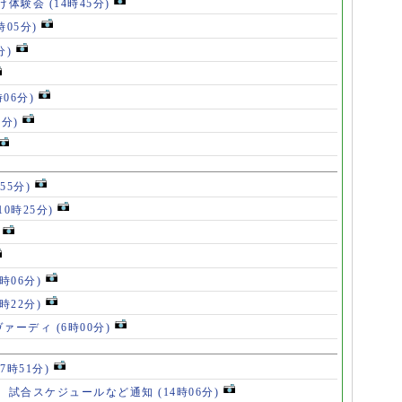
け体験会
(14時45分)
時05分)
分)
時06分)
5分)
55分)
10時25分)
8時06分)
7時22分)
ヴァーディ
(6時00分)
17時51分)
、試合スケジュールなど通知
(14時06分)