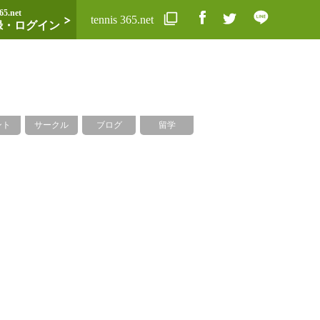
65.net
tennis 365.net
録・ログイン
ント
サークル
ブログ
留学