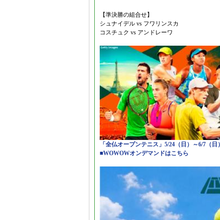
【準決勝の組合せ】
シュナイデル vs フワリンスカ
コスチュク vs アンドレーワ
「全仏オープンテニス」5/24（日）～6/7（
■WOWOWオンデマンドはこちら