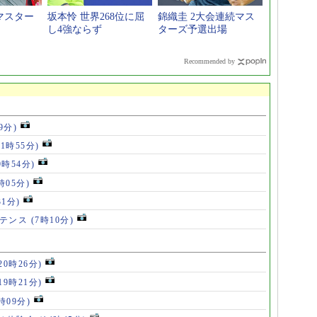
のマスター
坂本怜 世界268位に屈
錦織圭 2大会連続マス
し4強ならず
ターズ予選出場
Recommended by
9分)
11時55分)
9時54分)
時05分)
31分)
ルテンス
(7時10分)
20時26分)
19時21分)
5時09分)