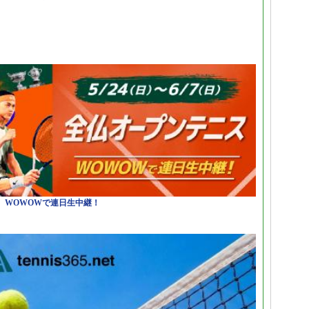
日）WOWOWで連日生中継！