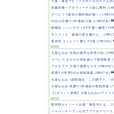
千葉・幕張でピックルボールの子ども向
加藤未唯ペアがヴィーナス組に勝利
(14
ズベレフ 9度目の最終戦出場へ
(13時03
66分の圧勝で2年連続16強
(11時00分)
錦織圭 シンシナティOP予選へ練習
(10
モンフィス「最後の章を書けた」
(9時1
坂本怜 ストレート勝ちで8強
(7時59分)
8月6日
大坂なおみ 次戦の相手は世界24位
(10時
ズベレフ まさかの逆転負けで初戦敗退
(
アルカラス 欠場で復帰ならず
(9時46分)
前週Vの世界8位が初戦敗退
(9時07分)
大坂なおみ 3回戦進出「この調子で」
(
大坂なおみ 快勝で3年連続の初戦突破
(
【1ポイント速報】大坂なおみvsアドゥ
8月5日
熊本勢がインハイ出場「勇気与える」
(
ジャパンオープン公式アプリをリリース