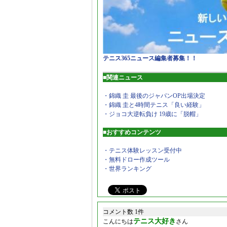
テニス365ニュース編集者募集！！
■関連ニュース
・錦織 圭 最後のジャパンOP出場決定
・錦織 圭と4時間テニス「良い経験」
・ジョコ大逆転負け 19歳に「脱帽」
■おすすめコンテンツ
・テニス体験レッスン受付中
・無料ドロー作成ツール
・世界ランキング
コメント数 1件
テニス大好き
こんにちは
さん