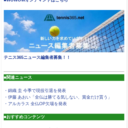
■WOWOWオンデマンドはこちら
テニス365ニュース編集者募集！！
■関連ニュース
・錦織 圭 今季で現役引退を発表
・伊藤 あおい「全仏は勝てる気しない、賞金だけ貰う」
・アルカラス 全仏OP欠場を発表
■おすすめコンテンツ