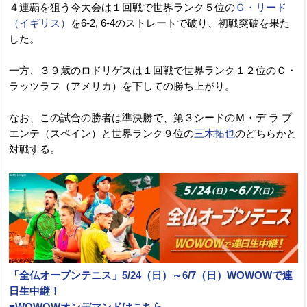
４連覇を狙う今大会は１回戦で世界ランク５位の
Ｇ・リード
（イギリス）
を6-2, 6-4のストレートで破り、初戦突破を果た
した。
一方、３９歳のロドリゲスは１回戦で世界ランク１２位のＣ・
ラッツラフ（アメリカ）を下しての勝ち上がり。
なお、この試合の勝者は準決勝で、第３シードのＭ・デ ラ プ
エンテ（スペイン）と世界ランク９位の
三木拓也
のどちらかと
対戦する。
「全仏オープンテニス」5/24（日）～6/7（日）WOWOWで連
日生中継！