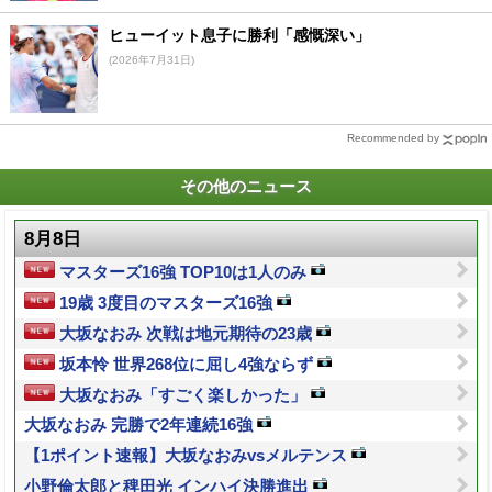
ヒューイット息子に勝利「感慨深い」
(2026年7月31日)
Recommended by
その他のニュース
8月8日
マスターズ16強 TOP10は1人のみ
19歳 3度目のマスターズ16強
大坂なおみ 次戦は地元期待の23歳
坂本怜 世界268位に屈し4強ならず
大坂なおみ「すごく楽しかった」
大坂なおみ 完勝で2年連続16強
【1ポイント速報】大坂なおみvsメルテンス
小野倫太郎と稗田光 インハイ決勝進出