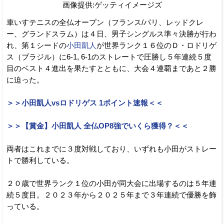
画像提供:ゲッティイメージズ
車いすテニスの全仏オープン（フランス/パリ、レッドクレ
ー、グランドスラム）は４日、男子シングルス準々決勝が行わ
れ、第１シードの
小田凱人
が世界ランク１６位のＤ・ロドリゲ
ス（ブラジル）に6-1, 6-1のストレートで圧勝し５年連続５度
目のベスト４進出を果たすとともに、大会４連覇まであと２勝
に迫った。
＞＞小田凱人vsロドリゲス 1ポイント速報＜＜
＞＞【賞金】小田凱人 全仏OP8強でいくら獲得？＜＜
両者はこれまでに３度対戦しており、いずれも小田がストレー
トで勝利している。
２０歳で世界ランク１位の小田が同大会に出場するのは５年連
続５度目。２０２３年から２０２５年まで３年連続で優勝を飾
っている。