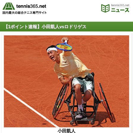
【1ポイント速報】小田凱人vsロドリゲス
小田凱人