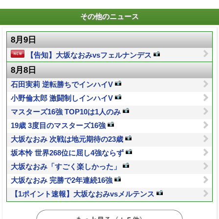
その他のニュース
8月9日
【告知】大坂なおみvsフェルナンデス
8月8日
石田実莉 逆転勝ちでインハイV
小野倫太郎 激闘制しインハイV
マスターズ16強 TOP10は1人のみ
19歳 3度目のマスターズ16強
大坂なおみ 次戦は地元期待の23歳
坂本怜 世界268位に屈し4強ならず
大坂なおみ「すごく楽しかった」
大坂なおみ 完勝で2年連続16強
【1ポイント速報】大坂なおみvsメルテンス