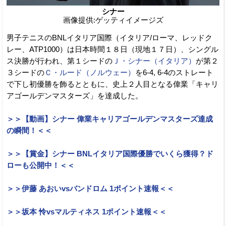
シナー
画像提供:ゲッティイメージズ
男子テニスのBNLイタリア国際（イタリア/ローマ、レッドク
レー、ATP1000）は日本時間１８日（現地１７日）、シングル
ス決勝が行われ、第１シードの
Ｊ・シナー（イタリア）
が第２
３シードの
Ｃ・ルード（ノルウェー）
を6-4, 6-4のストレート
で下し初優勝を飾るとともに、史上２人目となる偉業「キャリ
アゴールデンマスターズ」を達成した。
＞＞【動画】シナー 偉業キャリアゴールデンマスターズ達成
の瞬間！＜＜
＞＞【賞金】シナー BNLイタリア国際優勝でいくら獲得？ド
ローも公開中！＜＜
＞＞伊藤 あおいvsバンドロム 1ポイント速報＜＜
＞＞坂本 怜vsマルティネス 1ポイント速報＜＜