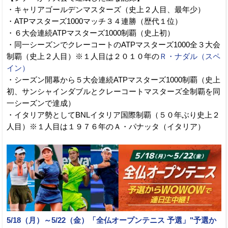
・キャリアゴールデンマスターズ（史上２人目、最年少）
・ATPマスターズ1000マッチ３４連勝（歴代１位）
・６大会連続ATPマスターズ1000制覇（史上初）
・同一シーズンでクレーコートのATPマスターズ1000全３大会
制覇（史上２人目）※１人目は２０１０年の
Ｒ・ナダル（スペ
イン）
・シーズン開幕から５大会連続ATPマスターズ1000制覇（史上
初、サンシャインダブルとクレーコートマスターズ全制覇を同
一シーズンで達成）
・イタリア勢としてBNLイタリア国際制覇（５０年ぶり史上２
人目）※１人目は１９７６年のＡ・パナッタ（イタリア）
5/18（月）～5/22（金）「全仏オープンテニス 予選」"予選か