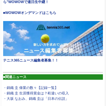
ら"WOWOWで連日生中継！
■WOWOWオンデマンドはこちら
テニス365ニュース編集者募集！！
■関連ニュース
・錦織 圭 偉業の数々【記録一覧】
・錦織 圭 生涯獲得賞金は？桁違いの収入
・大坂 なおみ、錦織 圭は「日本の伝説」