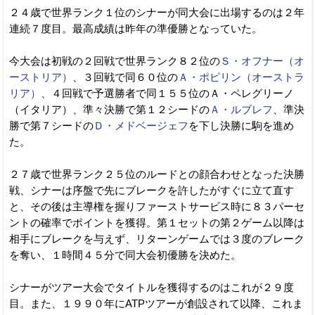
２４歳で世界ランク１位のシナーが同大会に出場するのは２年
連続７度目。最高成績は昨年の準優勝となっていた。
今大会は初戦の２回戦で世界ランク８２位の
Ｓ・オフナー（オ
ーストリア）
、３回戦で同６０位の
Ａ・ポピリン（オーストラ
リア）
、４回戦で予選勝者で同１５５位のＡ・ペレグリーノ
（イタリア）、準々決勝で第１２シードの
Ａ・ルブレフ
、準決
勝で第７シードの
Ｄ・メドベージェフ
を下し決勝に駒を進め
た。
２７歳で世界ランク２５位のルードとの顔合わせとなった決勝
戦、シナーは序盤で先にブレークを許したがすぐに立て直す
と、その後は主導権を握りファーストサービス時に８３パーセ
ントの確率でポイントを獲得。第１セットの第２ゲーム以降は
相手にブレークを与えず、リターンゲームでは３度のブレーク
を奪い、１時間４５分で同大会初優勝を決めた。
シナーがツアー大会でタイトルを獲得するのはこれが２９度
目。また、１９９０年にATPツアーが創設されて以降、これま