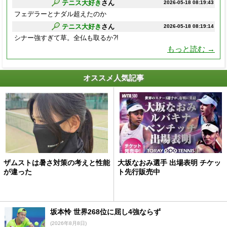
テニス大好き
さん
2026-05-18 08:19:43
フェデラーとナダル超えたのか
テニス大好き
さん
2026-05-18 08:19:14
シナー強すぎて草。全仏も取るか?!
もっと読む →
オススメ人気記事
ザムストは暑さ対策の考えと性能
大坂なおみ選手 出場表明 チケッ
が違った
ト先行販売中
坂本怜 世界268位に屈し4強ならず
(2026年8月8日)