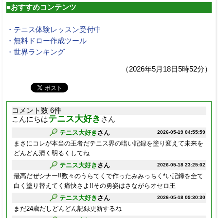
■おすすめコンテンツ
・テニス体験レッスン受付中
・無料ドロー作成ツール
・世界ランキング
（2026年5月18日5時52分）
コメント数 6件
テニス大好き
こんにちは
さん
テニス大好き
さん
2026-05-19 04:55:59
まさにコレが本当の王者だテニス界の暗い記録を塗り変えて未来を
どんどん清く明るくしてね
テニス大好き
さん
2026-05-18 23:25:02
最高だぜシナー!!数々のうらてくで作ったみみっちく*い記録を全て
白く塗り替えてく痛快さよ!!その勇姿はさながらオセロ王
テニス大好き
さん
2026-05-18 09:30:30
まだ24歳だしどんどん記録更新するね