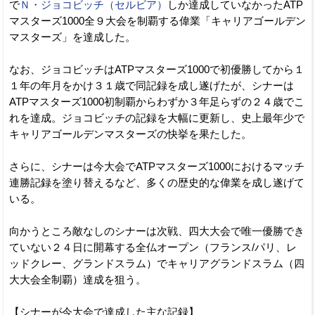
で
Ｎ・ジョコビッチ（セルビア）
しか達成していなかったATP
マスターズ1000全９大会を制覇する偉業「キャリアゴールデン
マスターズ」を達成した。
なお、ジョコビッチはATPマスターズ1000で初優勝してから１
１年の年月をかけ３１歳で同記録を成し遂げたが、シナーは
ATPマスターズ1000初制覇からわずか３年足らずの２４歳でこ
れを達成。ジョコビッチの記録を大幅に更新し、史上最年少で
キャリアゴールデンマスターズの快挙を果たした。
さらに、シナーは今大会でATPマスターズ1000におけるマッチ
連勝記録を塗り替えるなど、多くの歴史的な偉業を成し遂げて
いる。
向かうところ敵なしのシナーは次戦、四大大会で唯一優勝でき
ていない２４日に開幕する全仏オープン（フランス/パリ、レ
ッドクレー、グランドスラム）でキャリアグランドスラム（四
大大会全制覇）達成を狙う。
【シナーが今大会で達成した主な記録】