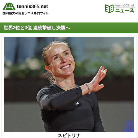
世界2位と3位 連続撃破し決勝へ
スビトリナ