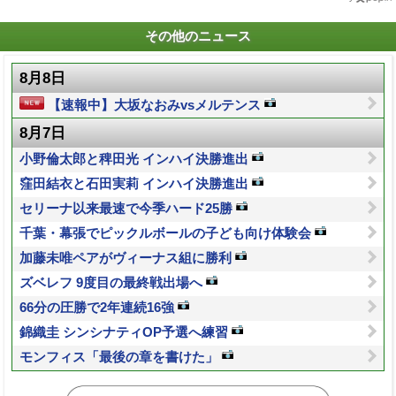
その他のニュース
8月8日
【速報中】大坂なおみvsメルテンス
8月7日
小野倫太郎と稗田光 インハイ決勝進出
窪田結衣と石田実莉 インハイ決勝進出
セリーナ以来最速で今季ハード25勝
千葉・幕張でピックルボールの子ども向け体験会
加藤未唯ペアがヴィーナス組に勝利
ズベレフ 9度目の最終戦出場へ
66分の圧勝で2年連続16強
錦織圭 シンシナティOP予選へ練習
モンフィス「最後の章を書けた」