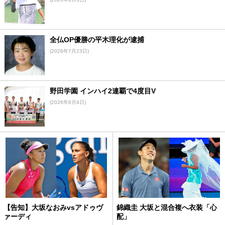
全仏OP優勝の平木理化が逮捕
(2026年7月23日)
野田学園 インハイ2連覇で4度目V
(2026年8月4日)
【告知】大坂なおみvsアドゥヴ
錦織圭 大坂と混合複へ衣装「心
ァーディ
配」