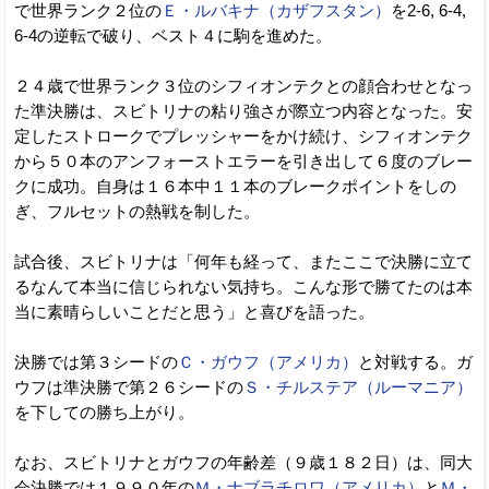
で世界ランク２位の
Ｅ・ルバキナ（カザフスタン）
を2-6, 6-4,
6-4の逆転で破り、ベスト４に駒を進めた。
２４歳で世界ランク３位のシフィオンテクとの顔合わせとなっ
た準決勝は、スビトリナの粘り強さが際立つ内容となった。安
定したストロークでプレッシャーをかけ続け、シフィオンテク
から５０本のアンフォーストエラーを引き出して６度のブレー
クに成功。自身は１６本中１１本のブレークポイントをしの
ぎ、フルセットの熱戦を制した。
試合後、スビトリナは「何年も経って、またここで決勝に立て
るなんて本当に信じられない気持ち。こんな形で勝てたのは本
当に素晴らしいことだと思う」と喜びを語った。
決勝では第３シードの
Ｃ・ガウフ（アメリカ）
と対戦する。ガ
ウフは準決勝で第２６シードの
Ｓ・チルステア（ルーマニア）
を下しての勝ち上がり。
なお、スビトリナとガウフの年齢差（９歳１８２日）は、同大
会決勝では１９９０年の
Ｍ・ナブラチロワ（アメリカ）
と
Ｍ・