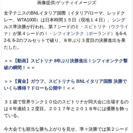
画像提供:ゲッティイメージズ
女子テニスのBNLイタリア国際（イタリア/ローマ、レッドク
レー、WTA1000）は日本時間１５日（現地１４日）、シング
ルス準決勝が行われ、第７シードの
Ｅ・スビトリナ（ウクライ
ナ）
が第４シードの
Ｉ・シフィオンテク（ポーランド）
を6-4,
2-6, 6-2のフルセットで破り、８年ぶり３度目の決勝進出を果
たした。
＞＞【動画】スビトリナ 8年ぶり決勝進出！シフィオンテク撃
破の瞬間！＜＜
＞＞【賞金】ガウフ、スビトリナら BNLイタリア国際 決勝で
いくら獲得？ドローも公開中！＜＜
３１歳で世界ランク１０位のスビトリナが同大会に出場するの
は４年連続１２度目。２０１７年と２０１８年には優勝を飾っ
ている。
今大会でも順当な勝ち上がりを見せ、準々決勝では第２シード