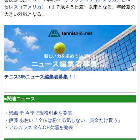
セレス（アメリカ）
（１７歳４５日差）以来となる、年齢差の
大きい対戦となる。
テニス365ニュース編集者募集！！
■関連ニュース
・錦織 圭 今季で現役引退を発表
・伊藤 あおい「全仏は勝てる気しない、賞金だけ貰う」
・アルカラス 全仏OP欠場を発表