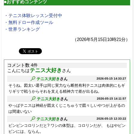
■おすすめコンテンツ
・テニス体験レッスン受付中
・無料ドロー作成ツール
・世界ランキング
（2026年5月15日10時21分）
コメント数 4件
テニス大好き
こんにちは
さん
テニス大好き
さん
2026-05-15 14:33:27
そうね。図太い選手は同じ実力なら断然有利テニスは肉体的にもギ
リギリで戦うからそれを支える精神力で差が出るね。
テニス大好き
さん
2026-05-15 14:11:57
やっぱテニスは神経が図太くじこちゅうで図々しいやつが上がるの
は間違いない
テニス大好き
さん
2026-05-15 12:33:22
ビンピンコロリンだと? ワシの体型は、コロリンだが、 もはやピン
ビンには、ならん。