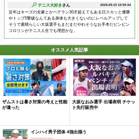
テニス大好き
さん
2026-05-15 10:59:34
近年はキーズの全豪とかベテラン30才超えてもある日スカッと優勝
やトップ5撃破なんてある身体も大きくないのにレベルアップして
そうで素晴らしい大坂選手もまだまだやれそうなお手本だピンピン
コロリンがテニス人生でも理想かな。
オススメ人気記事
ザムストは暑さ対策の考えと性能
大坂なおみ選手 出場表明 チケッ
が違った
ト先行販売中
インハイ男子団体 4強出揃う
(2026年8月3日)