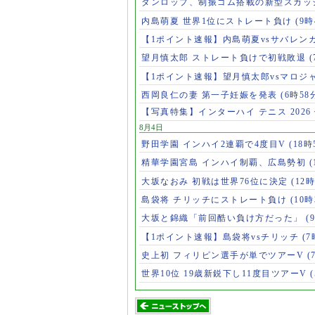
ダンロップ、制振ゴム搭載の新型スカッ
内島萌夏 世界1位にストレート負け
(9時
【1ポイント速報】内島萌夏vsサバレン
望月慎太郎 ストレート負けで初戦敗退
【1ポイント速報】望月慎太郎vsマロジ
西岡良仁の妻 第一子妊娠を発表
(6時58
【写真特集】インターハイ テニス 2026
8月4日
野田学園 インハイ2連覇で4度目V
(18時
精華学園宮島 インハイ制覇、広島勢初
(
大坂なおみ 初戦は世界76位に決定
(12時
島袋将 チリッチにストレート負け
(10時
大坂と錦織「前回酷い負け方だった」
(
【1ポイント速報】島袋将vsチリッチ
(7
史上初 フィリピン選手が単でツアーV
(
世界10位 19歳新鋭下し11度目ツアーV