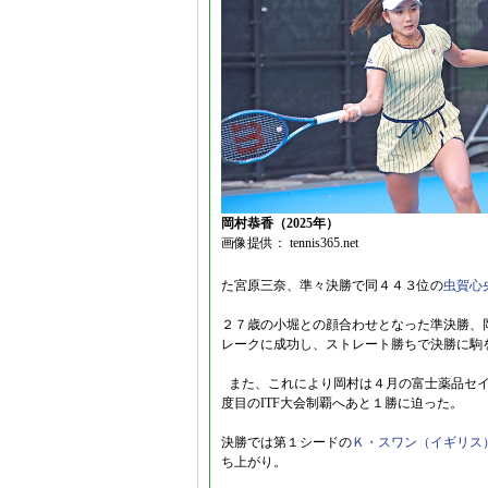
岡村恭香（2025年）
画像提供： tennis365.net
た宮原三奈、準々決勝で同４４３位の
虫賀心
２７歳の小堀との顔合わせとなった準決勝、
レークに成功し、ストレート勝ちで決勝に駒
また、これにより岡村は４月の富士薬品セイム
度目のITF大会制覇へあと１勝に迫った。
決勝では第１シードの
Ｋ・スワン（イギリス
ち上がり。