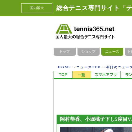
総合テニス専門サイト「テ
国内最大
トップ
ショップ
ニュース
ド
→
→
HOME
ニュースTOP
今日のニュース
岡村恭香、小堀桃子下し5度目V