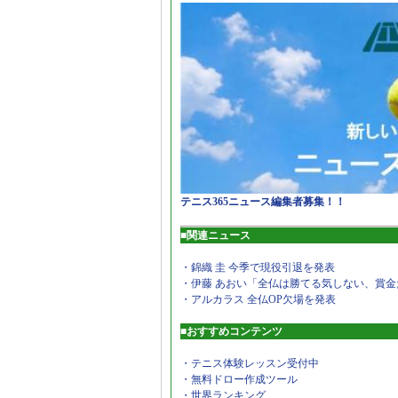
テニス365ニュース編集者募集！！
■関連ニュース
・錦織 圭 今季で現役引退を発表
・伊藤 あおい「全仏は勝てる気しない、賞金
・アルカラス 全仏OP欠場を発表
■おすすめコンテンツ
・テニス体験レッスン受付中
・無料ドロー作成ツール
・世界ランキング