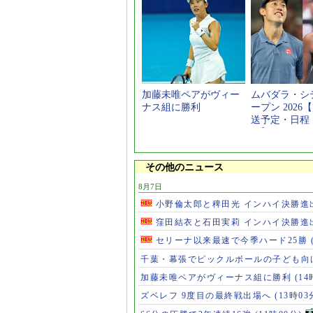
加藤未唯ペアがヴィー
ムバダラ・シ
ナス組に勝利
ープン 2026
送予定・日程
ー】
その他のニュース
8月7日
小野倫太郎と稗田光 インハイ決勝進
窪田結衣と石田実莉 インハイ決勝進
セリーナ以来最速で今季ハード25勝
千葉・幕張でピックルボールの子ども向
加藤未唯ペアがヴィーナス組に勝利
(14
ズベレフ 9度目の最終戦出場へ
(13時03