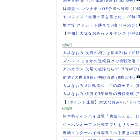
66分の圧勝で2年連続16強
(11時00分)
錦織圭 シンシナティOP予選へ練習
(10
モンフィス「最後の章を書けた」
(9時1
坂本怜 ストレート勝ちで8強
(7時59分)
【告知】大坂なおみvsメルテンス
(7時3
8月6日
大坂なおみ 次戦の相手は世界24位
(10時
ズベレフ まさかの逆転負けで初戦敗退
(
アルカラス 欠場で復帰ならず
(9時46分)
前週Vの世界8位が初戦敗退
(9時07分)
大坂なおみ 3回戦進出「この調子で」
(
大坂なおみ 快勝で3年連続の初戦突破
(
【1ポイント速報】大坂なおみvsアドゥ
8月5日
熊本勢がインハイ出場「勇気与える」
(
ジャパンオープン公式アプリをリリース
近畿インターハイ出場選手へ手書きの応