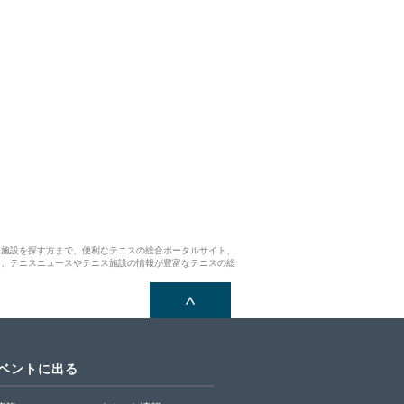
ス施設を探す方まで、便利なテニスの総合ポータルサイト、
ら、テニスニュースやテニス施設の情報が豊富なテニスの総
イベントに出る