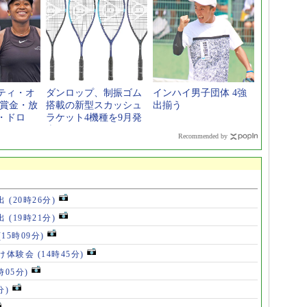
ティ・オ
ダンロップ、制振ゴム
インハイ男子団体 4強
【賞金・放
搭載の新型スカッシュ
出揃う
・ドロ
ラケット4機種を9月発
売
Recommended by
出
(20時26分)
出
(19時21分)
(15時09分)
け体験会
(14時45分)
時05分)
分)