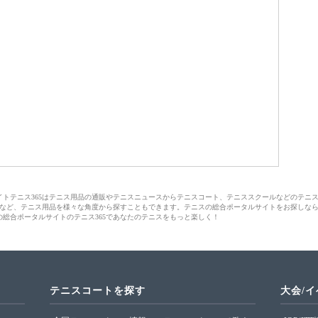
サイトテニス365はテニス用品の通販やテニスニュースからテニスコート、テニススクールなどのテニ
など、テニス用品を様々な角度から探すこともできます。テニスの総合ポータルサイトをお探しな
の総合ポータルサイトのテニス365であなたのテニスをもっと楽しく！
テニスコートを探す
大会/