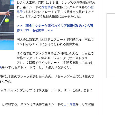
砂入り人工芝、ITF）は１６日、シングルス準決勝が行わ
れ、第３シードの
岡村恭香
が世界ランク４２９位の
小堀
桃子
を6-3, 6-2のストレートで下し決勝進出を果たすとと
もに、ITF大会で５度目の優勝に王手をかけた。
＞＞【賞金】シナーら BNLイタリア国際4強でいくら獲
得？ドローも公開中！＜＜
同大会は新宝満川地区テニスコートで開催され、本戦は
１２日から１７日にかけて行われる国際大会。
３０歳で世界ランク２８５位の岡村は今大会、１回戦で
世界ランク６１７位のＧ・フィック（オーストラリ
ア）、２回戦でワイルドカード（主催者推薦）で出場し
央
をいずれもストレートで下し、４強入りを決めた。
岡村は３度のブレークを許したものの、リターンゲームでは７度のブ
を進めた。
ス ウィメンズカップ（日本/大阪、ハード、ITF）に続き、自身５
）
と対戦する。スワンは準決勝で第４シードの
山口芽生
を下しての勝