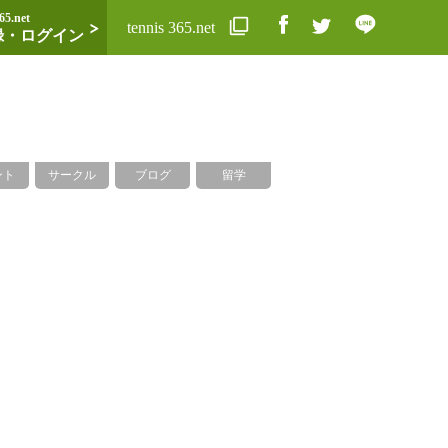
65.net
tennis 365.net
録・ログイン
ント
サークル
ブログ
留学