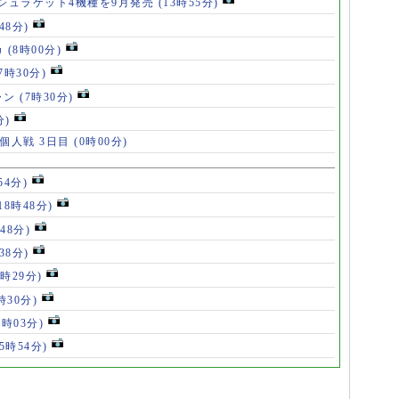
シュラケット4機種を9月発売
(13時55分)
48分)
カ
(8時00分)
(7時30分)
ャン
(7時30分)
分)
 個人戦 3日目
(0時00分)
54分)
18時48分)
48分)
38分)
9時29分)
時30分)
7時03分)
(5時54分)