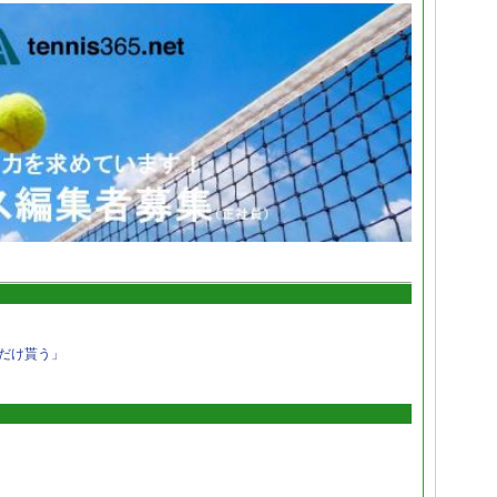
だけ貰う」