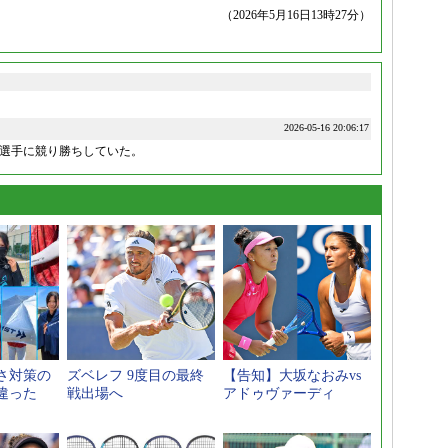
（2026年5月16日13時27分）
2026-05-16 20:06:17
選手に競り勝ちしていた。
さ対策の
ズベレフ 9度目の最終
【告知】大坂なおみvs
違った
戦出場へ
アドゥヴァーディ