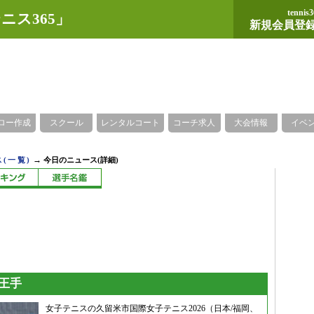
tennis3
ニス365」
新規会員登
ロー作成
スクール
レンタルコート
コーチ求人
大会情報
イベ
→
(一覧)
今日のニュース(詳細)
王手
女子テニスの久留米市国際女子テニス2026（日本/福岡、