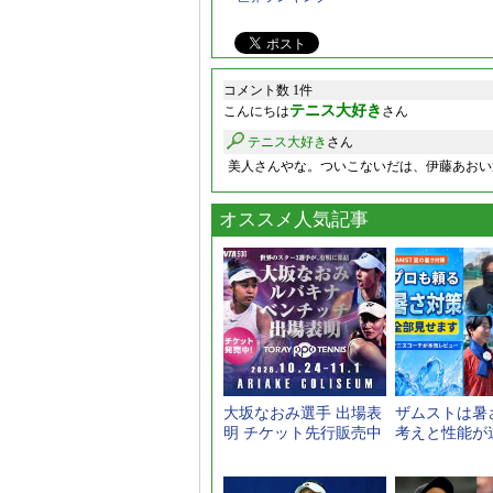
コメント数 1件
テニス大好き
こんにちは
さん
テニス大好き
さん
美人さんやな。ついこないだは、伊藤あおい
オススメ人気記事
大坂なおみ選手 出場表
ザムストは暑
明 チケット先行販売中
考えと性能が