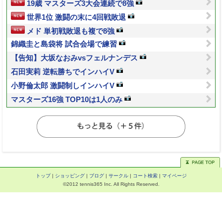
19歳 マスターズ3大会連続で8強
世界1位 激闘の末に4回戦敗退
メド 単初戦敗退も複で8強
錦織圭と島袋将 試合会場で練習
【告知】大坂なおみvsフェルナンデス
石田実莉 逆転勝ちでインハイV
小野倫太郎 激闘制しインハイV
マスターズ16強 TOP10は1人のみ
トップ
|
ショッピング
|
ブログ
|
サークル
|
コート検索
|
マイページ
©2012 tennis365 Inc. All Rights Reserved.