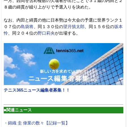
一方、西岡を含め複数の欠場者が出たことで３１歳の内田と２
８歳の綿貫が繰り上がりで予選入りを決めた。
なお、内田と綿貫の他に日本勢は今大会の予選に世界ランク１
０７位の
島袋将
、同１３０位の
望月慎太郎
、同１５６位の
坂本
怜
、同２０４位の
野口莉央
が出場する。
テニス365ニュース編集者募集！！
■関連ニュース
・錦織 圭 偉業の数々【記録一覧】