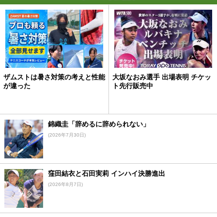
ザムストは暑さ対策の考えと性能
大坂なおみ選手 出場表明 チケッ
が違った
ト先行販売中
錦織圭「辞めるに辞められない」
(2026年7月30日)
窪田結衣と石田実莉 インハイ決勝進出
(2026年8月7日)