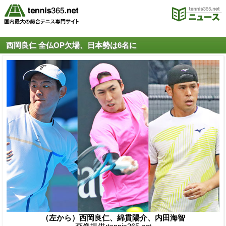
西岡良仁 全仏OP欠場、日本勢は6名に
（左から）西岡良仁、綿貫陽介、内田海智