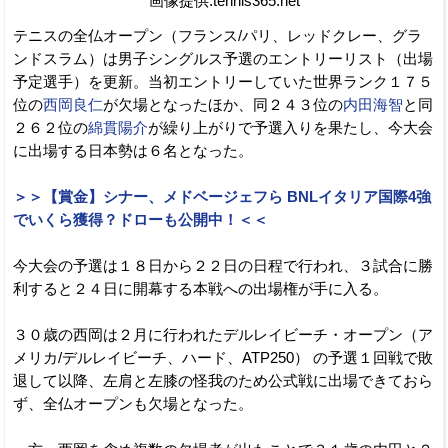
画像提供:tennis365.net
テニスの全仏オープン（フランス/パリ、レッドクレー、グラ
ンドスラム）は男子シングルス予選のエントリーリスト（出場
予定選手）を更新。当初エントリーしていた世界ランク１７５
位の
西岡良仁
が欠場となったほか、同２４３位の
内田海智
と同
２６２位の
綿貫陽介
が繰り上がりで予選入りを果たし、今大会
に出場する日本勢は６名となった。
＞＞【賞金】シナー、メドベージェフら BNLイタリア国際4強
でいくら獲得？ドローも公開中！＜＜
今大会の予選は１８日から２２日の日程で行われ、３試合に勝
利すると２４日に開幕する本戦への出場権が手に入る。
３０歳の西岡は２月に行われたデルレイビーチ・オープン（ア
メリカ/デルレイビーチ、ハード、ATP250） の予選１回戦で敗
退して以降、左肩と左膝の怪我のため公式戦に出場できておら
ず、全仏オープンも欠場となった。