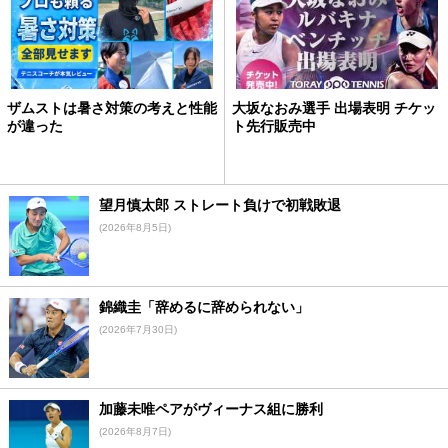
ザムストは暑さ対策の考えと性能
大坂なおみ選手 出場表明 チケッ
が違った
ト先行販売中
望月慎太郎 ストレート負けで初戦敗退
(2026年8月5日)
錦織圭「辞めるに辞められない」
(2026年7月30日)
加藤未唯ペアがヴィーナス組に勝利
(2026年8月7日)