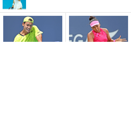
坂本怜 2年連続で初戦突破
大坂なおみ ストレート負けで準
決勝敗退
(2026年8月7日)
(2026年8月2日)
ヒューイット息子に勝利「感慨深い」
(2026年7月31日)
史上初 フィリピン選手が単でツアーV
(2026年8月4日)