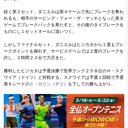
続く第２セット、ダニエルは第４ゲームで先にブレークを奪わ
れるも、相手のサービング・フォー・ザ・マッチとなった第９
ゲームでブレークバックを果たすと、その後のタイブレークを
ものにし１セットオールに追いつく。
しかしファイナルセット、ダニエルはヒジカタから１度もブレ
ークポイントを握れず、サービスゲームでは２度のブレークを
許し、２時間２２分で力尽きた。
勝利したヒジカタは予選決勝で世界ランク２５８位のＨ・スク
ワイア（ドイツ）と対戦する。スクワイアは予選１回戦で予選
第６シードの
Ｃ・ガリン（チリ）
を下しての勝ち上がり。