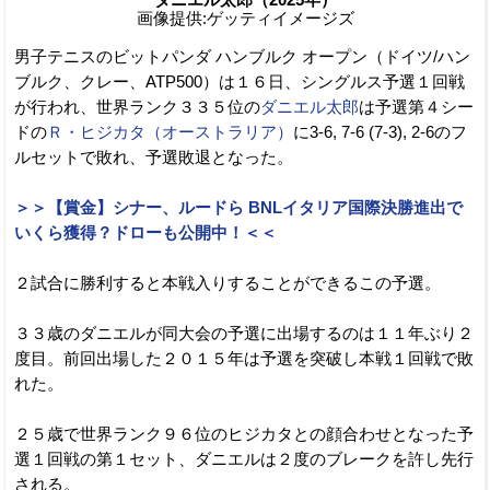
画像提供:ゲッティイメージズ
男子テニスのビットパンダ ハンブルク オープン（ドイツ/ハン
ブルク、クレー、ATP500）は１６日、シングルス予選１回戦
が行われ、世界ランク３３５位の
ダニエル太郎
は予選第４シー
ドの
Ｒ・ヒジカタ（オーストラリア）
に3-6, 7-6 (7-3), 2-6のフ
ルセットで敗れ、予選敗退となった。
＞＞【賞金】シナー、ルードら BNLイタリア国際決勝進出で
いくら獲得？ドローも公開中！＜＜
２試合に勝利すると本戦入りすることができるこの予選。
３３歳のダニエルが同大会の予選に出場するのは１１年ぶり２
度目。前回出場した２０１５年は予選を突破し本戦１回戦で敗
れた。
２５歳で世界ランク９６位のヒジカタとの顔合わせとなった予
選１回戦の第１セット、ダニエルは２度のブレークを許し先行
される。