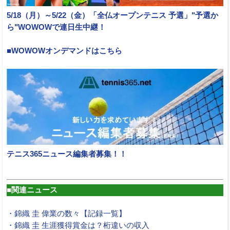
5/18（月）～5/22（金）「全仏オープンテニス 予選」"予選か
ら"WOWOWで連日生中継！
■WOWOWオンデマンドはこちら
テニス365ニュース編集者募集！！
■関連ニュース
・錦織 圭 偉業の数々【記録一覧】
・錦織 圭 生涯獲得賞金は？桁違いの収入