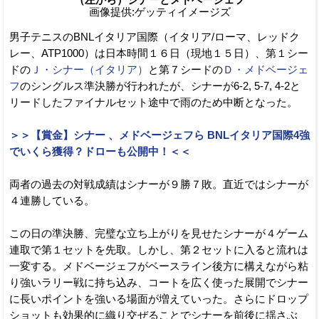
画像提供:ゲッティイメージズ
男子テニスのBNLイタリア国際（イタリア/ローマ、レッドク
レー、ATP1000）は日本時間１６日（現地１５日）、第１シー
ドの
Ｊ・シナー（イタリア）
と第７シードの
Ｄ・メドベージェ
フ
のシングルス準決勝が行われたが、シナーが6-2, 5-7, 4-2と
リードしたファイナルセット途中で雨のため中断となった。
＞＞【賞金】シナー 、メドベージェフら BNLイタリア国際4強
でいくら獲得？ドローも公開中！＜＜
両者の過去の対戦成績はシナーが９勝７敗。直近ではシナーが
４連勝している。
この日の準決勝、完璧な立ち上がりを見せたシナーが４ゲーム
連取で第１セットを先取。しかし、第２セットに入ると流れは
一変する。メドベージェフがベースライン後方に構えながら粘
り強いラリー戦に持ち込み、コートを広く使った展開でシナー
に長いポイントを強いる場面が増えていった。さらにドロップ
ショットも効果的に織り交ぜることでシナーを前後に揺さぶ