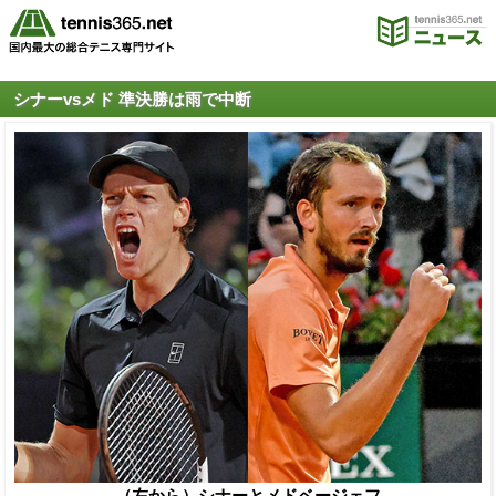
シナーvsメド 準決勝は雨で中断
（左から）シナーとメドベージェフ