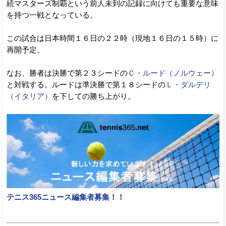
続マスターズ制覇という前人未到の記録に向けても重要な意味
を持つ一戦となっている。
この試合は日本時間１６日の２２時（現地１６日の１５時）に
再開予定。
なお、勝者は決勝で第２３シードの
Ｃ・ルード（ノルウェー）
と対戦する。ルードは準決勝で第１８シードの
Ｌ・ダルデリ
（イタリア）
を下しての勝ち上がり。
テニス365ニュース編集者募集！！