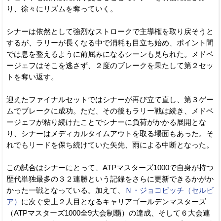
り、徐々にリズムを奪っていく。
シナーは依然として強烈なストロークで主導権を取り戻そうと
するが、ラリーが長くなる中で消耗も目立ち始め、ポイント間
では息を整えるように前屈みになるシーンも見られた。メドベ
ージェフはそこを逃さず、２度のブレークを果たして第２セッ
トを奪い返す。
迎えたファイナルセットではシナーが再び立て直し、第３ゲー
ムでブレークに成功。ただ、その後もラリー戦は続き、メドベ
ージェフが粘り続けたことでシナーに負荷がかかる展開とな
り、シナーはメディカルタイムアウトを取る場面もあった。そ
れでもリードを保ち続けていた矢先、雨による中断となった。
この試合はシナーにとって、ATPマスターズ1000で自身が持つ
歴代単独最多の３２連勝という記録をさらに更新できるかがか
かった一戦となっている。加えて、
Ｎ・ジョコビッチ（セルビ
ア）
に次ぐ史上２人目となるキャリアゴールデンマスターズ
（ATPマスターズ1000全9大会制覇）の達成、そして６大会連