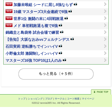
加藤未唯組 シードに屈し8強ならず
19歳 マスターズ3大会連続で8強
世界1位 激闘の末に4回戦敗退
メド 単初戦敗退も複で8強
錦織圭と島袋将 試合会場で練習
【告知】大坂なおみvsフェルナンデス
石田実莉 逆転勝ちでインハイV
小野倫太郎 激闘制しインハイV
マスターズ16強 TOP10は1人のみ
トップ
|
ショッピング
|
ブログ
|
サークル
|
コート検索
|
マイページ
©2012 tennis365 Inc. All Rights Reserved.