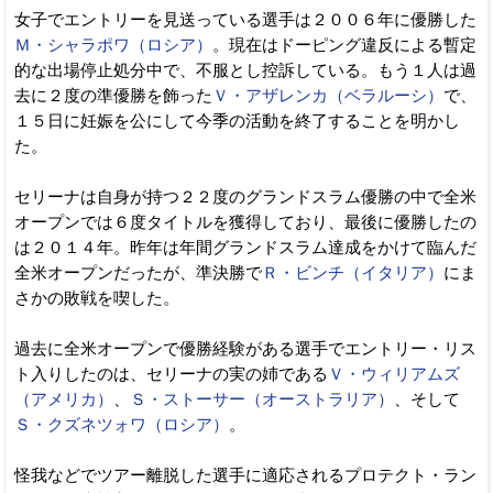
女子でエントリーを見送っている選手は２００６年に優勝した
Ｍ・シャラポワ（ロシア）
。現在はドーピング違反による暫定
的な出場停止処分中で、不服とし控訴している。もう１人は過
去に２度の準優勝を飾った
Ｖ・アザレンカ（ベラルーシ）
で、
１５日に妊娠を公にして今季の活動を終了することを明かし
た。
セリーナは自身が持つ２２度のグランドスラム優勝の中で全米
オープンでは６度タイトルを獲得しており、最後に優勝したの
は２０１４年。昨年は年間グランドスラム達成をかけて臨んだ
全米オープンだったが、準決勝で
Ｒ・ビンチ（イタリア）
にま
さかの敗戦を喫した。
過去に全米オープンで優勝経験がある選手でエントリー・リス
ト入りしたのは、セリーナの実の姉である
Ｖ・ウィリアムズ
（アメリカ）
、
Ｓ・ストーサー（オーストラリア）
、そして
Ｓ・クズネツォワ（ロシア）
。
怪我などでツアー離脱した選手に適応されるプロテクト・ラン