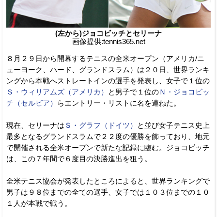
(左から)ジョコビッチとセリーナ
画像提供:tennis365.net
８月２９日から開幕するテニスの全米オープン（アメリカ/ニ
ューヨーク、ハード、グランドスラム）は２０日、世界ランキ
ングから本戦へストレートインの選手を発表し、女子で１位の
Ｓ・ウィリアムズ（アメリカ）
と男子で１位の
Ｎ・ジョコビッ
チ（セルビア）
らエントリー・リストに名を連ねた。
現在、セリーナは
Ｓ・グラフ（ドイツ）
と並び女子テニス史上
最多となるグランドスラムで２２度の優勝を飾っており、地元
で開催される全米オープンで新たな記録に臨む。ジョコビッチ
は、この７年間で６度目の決勝進出を狙う。
全米テニス協会が発表したところによると、世界ランキングで
男子は９８位までの全ての選手、女子では１０３位までの１０
１人が本戦で戦う。