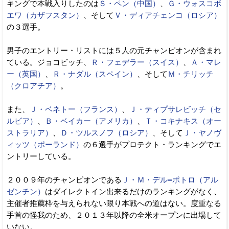
キングで本戦入りしたのは
Ｓ・ペン（中国）
、
Ｇ・ウォスコボ
エワ（カザフスタン）
、そして
Ｖ・ディアチェンコ（ロシア）
の３選手。
男子のエントリー・リストには５人の元チャンピオンが含まれ
ている。ジョコビッチ、
Ｒ・フェデラー（スイス）
、
Ａ・マレ
ー（英国）
、
Ｒ・ナダル（スペイン）
、そして
Ｍ・チリッチ
（クロアチア）
。
また、
Ｊ・ベネトー（フランス）
、
Ｊ・ティプサレビッチ（セ
ルビア）
、
Ｂ・ベイカー（アメリカ）
、
Ｔ・コキナキス（オー
ストラリア）
、
Ｄ・ツルスノフ（ロシア）
、そして
Ｊ・ヤノヴ
ィッツ（ポーランド）
の６選手がプロテクト・ランキングでエ
ントリーしている。
２００９年のチャンピオンである
Ｊ・Ｍ・デル=ポトロ（アル
ゼンチン）
はダイレクトイン出来るだけのランキングがなく、
主催者推薦枠を与えられない限り本戦への道はない。度重なる
手首の怪我のため、２０１３年以降の全米オープンに出場して
いない。