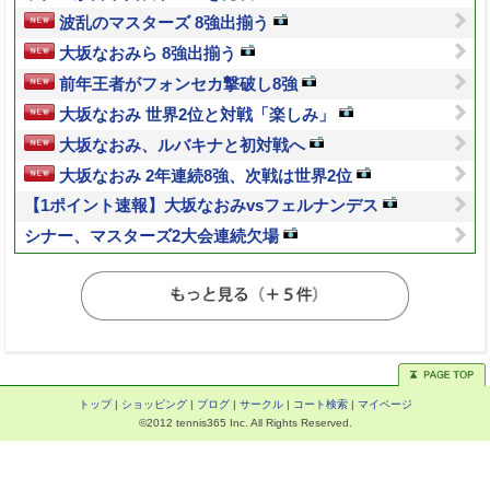
波乱のマスターズ 8強出揃う
大坂なおみら 8強出揃う
前年王者がフォンセカ撃破し8強
大坂なおみ 世界2位と対戦「楽しみ」
大坂なおみ、ルバキナと初対戦へ
大坂なおみ 2年連続8強、次戦は世界2位
【1ポイント速報】大坂なおみvsフェルナンデス
シナー、マスターズ2大会連続欠場
トップ
|
ショッピング
|
ブログ
|
サークル
|
コート検索
|
マイページ
©2012 tennis365 Inc. All Rights Reserved.