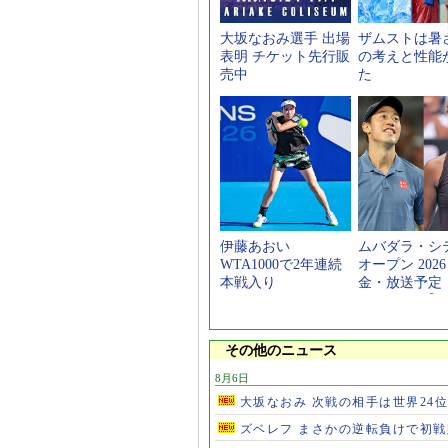
大坂なおみ選手 出場
ザムストは暑
表明 チケット先行販
の考えと性能
売中
た
伊藤あおい
ムバダラ・シ
WTA1000で2年連続
オープン 202
本戦入り
金・放送予定
程・ドロー】
その他のニュース
8月6日
大坂なおみ 次戦の相手は世界24
ズベレフ まさかの逆転負けで初