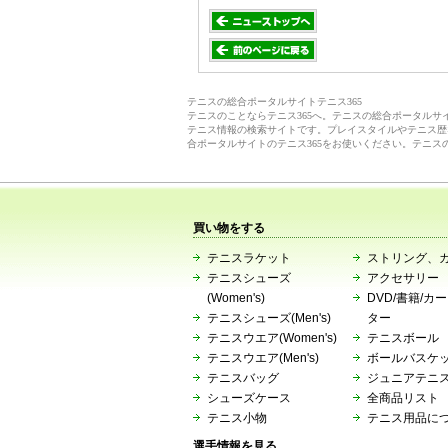
テニスの総合ポータルサイトテニス365
テニスのことならテニス365へ。テニスの総合ポータル
テニス情報の検索サイトです。プレイスタイルやテニス歴
合ポータルサイトのテニス365をお使いください。テニス
買い物をする
テニスラケット
ストリング、
テニスシューズ
アクセサリー
(Women's)
DVD/書籍/カ
テニスシューズ(Men's)
ター
テニスウエア(Women's)
テニスボール
テニスウエア(Men's)
ボールバスケ
テニスバッグ
ジュニアテニ
シューズケース
全商品リスト
テニス小物
テニス用品に
選手情報を見る