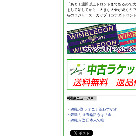
「あと１週間以上トロントまであるので大
をして治してから、大きな大会が続くので
らのロジャーズ・カップ（カナダ/トロント、
■関連ニュース■
・錦織6位 ラオニチ差わずか5P
・錦織 リオ五輪狙うは「金!」
・錦織82位 日本人で唯一