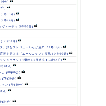
時46分)
7分)
」
(8時06分)
破
(7時22分)
ドゥヴァーディ
(6時00分)
」
(17時51分)
ース、試合スケジュールなど通知
(14時06分)
の応援を届ける「エールコップ」実施
(14時00分)
ッシュラケット4機種を9月発売
(13時55分)
9時48分)
ンカ
(8時00分)
退
(7時30分)
ロジャン
(7時30分)
58分)
8時54分)