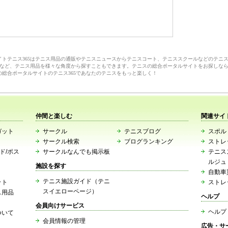
サイトテニス365はテニス用品の通販やテニスニュースからテニスコート、テニススクールなどのテニ
など、テニス用品を様々な角度から探すこともできます。テニスの総合ポータルサイトをお探しな
の総合ポータルサイトのテニス365であなたのテニスをもっと楽しく！
仲間と楽しむ
関連サイ
ガット
サークル
テニスブログ
スポルト
サークル検索
ブログランキング
ストレ
ード/ポス
サークルなんでも掲示板
テニス
ルジュ
施設を探す
自動車
テニス施設ガイド（テニ
ット
ストレ
スイエローページ）
ス用品
ヘルプ
会員向けサービス
ヘルプ
ついて
会員情報の管理
広告・サ