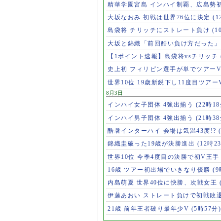
精華学園宮島 インハイ制覇、広島勢
大坂なおみ 初戦は世界76位に決定
(1
島袋将 チリッチにストレート負け
(1
大坂と錦織「前回酷い負け方だった
【1ポイント速報】島袋将vsチリッチ
史上初 フィリピン選手が単でツアー
世界10位 19歳新鋭下し11度目ツアー
8月3日
インハイ女子団体 4強出揃う
(22時18
インハイ男子団体 4強出揃う
(21時38
酷暑インターハイ 会場は気温43度!?
錦織圭破った19歳が決勝進出
(12時2
世界10位 今季4度目の決勝で初V王
16歳 ツアー初出場でいきなり優勝
(
内島萌夏 世界40位に快勝、次戦女王
伊藤あおい ストレート負けで初戦敗
21歳 前年王者破り最年少V
(5時57分)