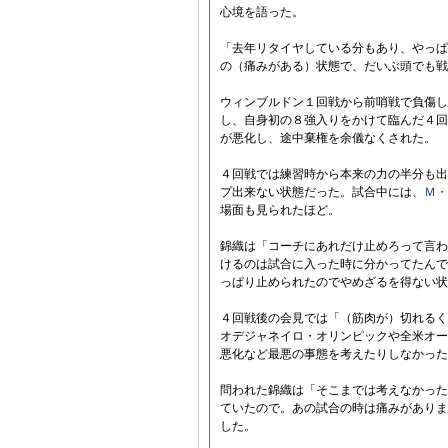
心境を語った。
「去年リタイヤしている分もあり、やっぱ
の（痛みがある）状態で、だいぶ頭でも戦
ウィンブルドン１回戦から前哨戦で負傷し
し、自身初の８強入りをかけて臨んだ４回
が悪化し、途中棄権を余儀なくされた。
４回戦では練習時から本来の力の半分も出
プ出来ない状態だった。試合中には、
Ｍ・
場面も見られたほど。
錦織は「コーチにあれだけ止めろって言わ
けるのは試合に入った時に分かってたんで
っぱり止められたのでやめざるを得ない状
４回戦後の会見では「（筋肉が）切れるく
オデジャネイロ・オリンピックや全米オー
悪化など最悪の事態を考えたりしなかった
問われた錦織は「そこまでは考えなかった
ていたので。あの試合の時は痛みがありま
した。