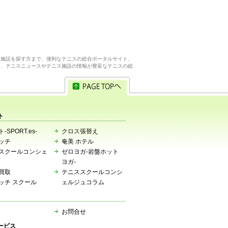
ス施設を探す方まで、便利なテニスの総合ポータルサイト、
ら、テニスニュースやテニス施設の情報が豊富なテニスの総
ト
-SPORT.es-
クロス張替え
ッチ
奄美 ホテル
スクールコンシェ
ゼロヨガ-岩盤ホット
ヨガ-
買取
テニススクールコンシ
ッチ スクール
ェルジュコラム
お問合せ
ービス