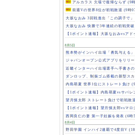
アルカラス 欠場で復帰ならず
(9
前週Vの世界8位が初戦敗退
(9時0
大坂なおみ 3回戦進出「この調子で
大坂なおみ 快勝で3年連続の初戦突
【1ポイント速報】大坂なおみvsア
8月5日
熊本勢がインハイ出場「勇気与える
ジャパンオープン公式アプリをリリ
近畿インターハイ出場選手へ手書き
ダンロップ、制振ゴム搭載の新型スカ
内島萌夏 世界1位にストレート負け
(
【1ポイント速報】内島萌夏vsサバレ
望月慎太郎 ストレート負けで初戦敗
【1ポイント速報】望月慎太郎vsマ
西岡良仁の妻 第一子妊娠を発表
(6時
8月4日
野田学園 インハイ2連覇で4度目V
(1