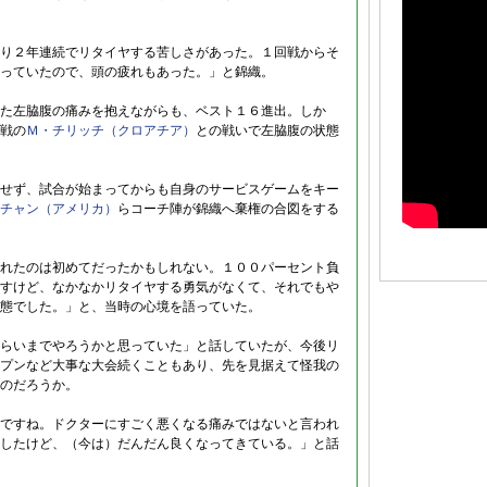
り２年連続でリタイヤする苦しさがあった。１回戦からそ
っていたので、頭の疲れもあった。」と錦織。
た左脇腹の痛みを抱えながらも、ベスト１６進出。しか
戦の
Ｍ・チリッチ（クロアチア）
との戦いで左脇腹の状態
せず、試合が始まってからも自身のサービスゲームをキー
チャン（アメリカ）
らコーチ陣が錦織へ棄権の合図をする
れたのは初めてだったかもしれない。１００パーセント負
すけど、なかなかリタイヤする勇気がなくて、それでもや
態でした。」と、当時の心境を語っていた。
らいまでやろうかと思っていた」と話していたが、今後リ
プンなど大事な大会続くこともあり、先を見据えて怪我の
のだろうか。
ですね。ドクターにすごく悪くなる痛みではないと言われ
したけど、（今は）だんだん良くなってきている。」と話