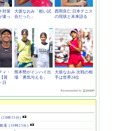
さ対策
大坂なおみ「粗い試
西岡良仁 日本テニス
が違っ
合だった」
の現状と未来語る
ティ・
熊本勢がインハイ出
大坂なおみ 次戦の相
6【賞
場「勇気与える」
手は世界24位
・日
Recommended by
位
(10時55分)
戦敗退
(10時25分)