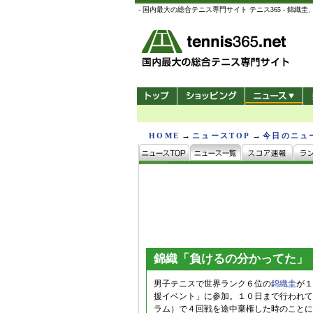
- 国内最大の総合テニス専門サイト テニス365 -
→
→
HOME
ニュースTOP
今日のニュ
錦織「負けるの分かってた」
男子テニスで世界ランク６位の
錦織圭
が１
援イベント」に参加。１０日まで行われて
ラム）で４回戦を途中棄権した時のことに