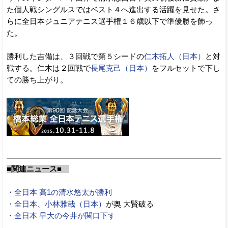
た個人戦シングルスではベスト４へ進出する活躍を見せた。さ
らに全日本ジュニアテニス選手権１６歳以下で準優勝を飾っ
た。
勝利した吉備は、３回戦で第５シードの
仁木拓人（日本）
と対
戦する。仁木は２回戦で
長尾克己（日本）
をフルセットで下し
ての勝ち上がり。
■関連ニュース■
・全日本 高1の清水悠太が勝利
・全日本、
小林雅哉（日本）
が奥 大賢破る
・全日本 早大の今井が関口下す