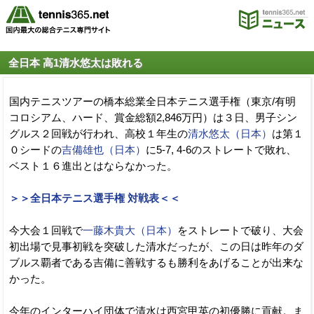
全日本 高1清水悠太は敗れる
国内テニスツアーの橋本総業全日本テニス選手権（東京/有明
コロシアム、ハード、賞金総額2,846万円）は３日、男子シン
グルス２回戦が行われ、高校１年生の
清水悠太（日本）
は第１
０シードの
吉備雄也（日本）
に5-7, 4-6のストレートで敗れ、
ベスト１６進出とはならなかった。
＞＞全日本テニス選手権 対戦表＜＜
今大会１回戦で
一藤木貴大（日本）
をストレートで破り、大会
初出場で見事初戦を突破した清水だったが、この日は昨年のダ
ブルス覇者である吉備に善戦するも勝利をあげることが出来な
かった。
今年のインターハイ団体で清水は西宮甲英の初優勝に貢献。ま