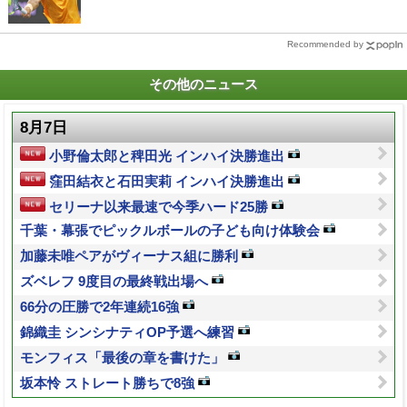
Recommended by
その他のニュース
8月7日
小野倫太郎と稗田光 インハイ決勝進出
窪田結衣と石田実莉 インハイ決勝進出
セリーナ以来最速で今季ハード25勝
千葉・幕張でピックルボールの子ども向け体験会
加藤未唯ペアがヴィーナス組に勝利
ズベレフ 9度目の最終戦出場へ
66分の圧勝で2年連続16強
錦織圭 シンシナティOP予選へ練習
モンフィス「最後の章を書けた」
坂本怜 ストレート勝ちで8強