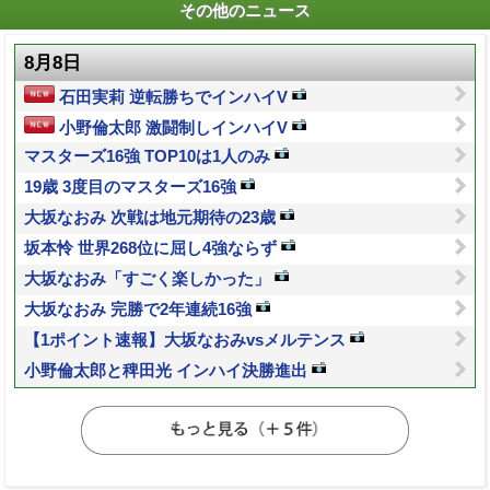
その他のニュース
8月8日
石田実莉 逆転勝ちでインハイV
小野倫太郎 激闘制しインハイV
マスターズ16強 TOP10は1人のみ
19歳 3度目のマスターズ16強
大坂なおみ 次戦は地元期待の23歳
坂本怜 世界268位に屈し4強ならず
大坂なおみ「すごく楽しかった」
大坂なおみ 完勝で2年連続16強
【1ポイント速報】大坂なおみvsメルテンス
小野倫太郎と稗田光 インハイ決勝進出