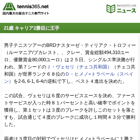
21歳 キャリア2勝目に王手
男子テニスツアーのBRDナスターゼ・ティリアク・トロフィー
（ルーマニア/ブカレスト、、クレー、賞金総額494,310ユー
ロ、優勝賞金80,000ユーロ）は２５日、シングルス準決勝が行
われ、第７シードの
Ｊ・ヴェセリ（チェコ共和国）
（チェコ共
和国）が世界ランク６８位の
Ｄ・ヒメノ=トラベール（スペイ
ン）
を2-6, 6-1, 6-4の逆転で下し、ベスト４進出を決めた。
この試合、ヴェセリは６度のサービスエースを決め、ファース
トサービスが入った時８１パーセントと高い確率でポイントを
獲得し、第１セットは３度のブレークを許しこのセットを落と
すも、試合通じて４度のブレークに成功し１時間４３分で勝利
した。
両者は３度目の対戦でヴェセリはヒメノ=トラベールに１勝２