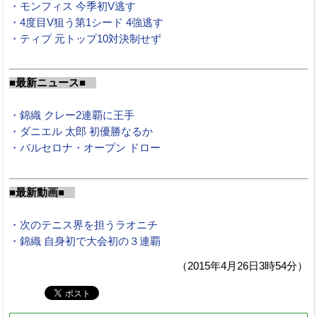
・モンフィス 今季初V逃す
・4度目V狙う第1シード 4強逃す
・ティプ 元トップ10対決制せず
■最新ニュース■
・錦織 クレー2連覇に王手
・ダニエル 太郎 初優勝なるか
・バルセロナ・オープン ドロー
■最新動画■
・次のテニス界を担うラオニチ
・錦織 自身初で大会初の３連覇
（2015年4月26日3時54分）