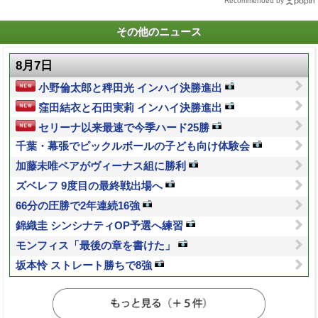
Recommended by
その他のニュース
8月7日
小野倫太郎と稗田光 インハイ決勝進出
窪田結衣と石田実莉 インハイ決勝進出
セリーナ以来最速で今季ハード25勝
千葉・幕張でピックルボールの子ども向け体験会
加藤未唯ペアがヴィーナス組に勝利
ズベレフ 9度目の最終戦出場へ
66分の圧勝で2年連続16強
錦織圭 シンシナティOP予選へ練習
モンフィス「最後の章を書けた」
坂本怜 ストレート勝ちで8強