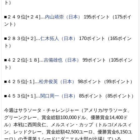
ト）
■２４９位[+２４]…
内山靖崇（日本）
195ポイント（175ポイ
ント）
■２８３位[+２]…
仁木拓人（日本）
170ポイント（165ポイン
ト）
■４２２位[-１８]…
吉備雄也（日本）
99ポイント（105ポイン
ト）
■４２５位[-１]…
松井俊英（日本）
98ポイント（99ポイント）
■４５３位[+１]…
関口周一（日本）
85ポイント（85ポイント）
今週はサラソータ・チャレンジャー（アメリカ/サラソータ、
グリーンクレー、賞金総額100,000ドル、優勝賞金14,400ド
ル）本戦に西岡良仁、メルスィン・カップ（トルコ/メルスィ
ン、レッドクレー、賞金総額42,500ユーロ、優勝賞金6,150ユ
ーロ）の予選第１シードにダニエル太郎が出場している。