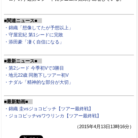
■関連ニュース■
・錦織「想像してたが予想以上」
・守屋宏紀 第1シードに完敗
・添田豪「凄く自信になる」
■最新ニュース■
・第2シード 今季初Vで3勝目
・地元22歳 同胞下しツアー初V
・ナダル「精神的な部分が大切」
■最新動画■
・錦織 圭vsジョコビッチ【ツアー最終戦】
・ジョコビッチvsワウリンカ【ツアー最終戦】
（2015年4月13日13時16分）