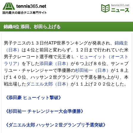
錦織4位 添田、杉田ら上げる
男子テニスの１３日付ATP世界ランキングが発表され、
錦織圭
（日本）
は４位と前回と変わらず、１２日まで行われていた米
男子クレーコート選手権で元王者
Ｌ・ヒューイット（オースト
ラリア）
を下した
添田豪（日本）
が６つ上げ８６位、サン＝ブ
リユー・チャレンジャーで準優勝の
杉田祐一（日本）
が１８上
げ１４０位、ハッサン２世グランプリで予選を勝ち上がり、本
戦出場した
ダニエル太郎（日本）
が１１上げ２０２位とした。
《添田豪 ヒューイット撃破》
《杉田祐一 チャレンジャー大会準優勝》
《ダニエル太郎 ハッサン２世グランプリ予選突破》