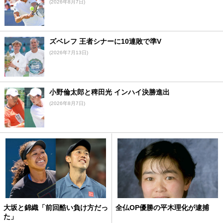
(2026年8月7日)
ズベレフ 王者シナーに10連敗で準V
(2026年7月13日)
小野倫太郎と稗田光 インハイ決勝進出
(2026年8月7日)
大坂と錦織「前回酷い負け方だっ
全仏OP優勝の平木理化が逮捕
た」