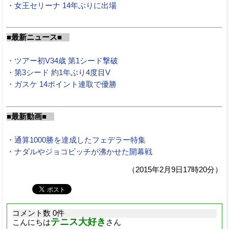
・女王セリーナ 14年ぶりに出場
■最新ニュース■
・ツアー初V34歳 第1シード撃破
・第3シード 約1年ぶり4度目V
・ガスケ 14ポイント連取で優勝
■最新動画■
・通算1000勝を達成したフェデラー特集
・ナダルやジョコビッチが沸かせた開幕戦
（2015年2月9日17時20分）
コメント数 0件
テニス大好き
こんにちは
さん