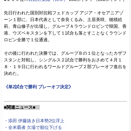
先日行われた国別対抗戦フェドカップ アジア・オセアニアゾ
ーン１部に、日本代表として奈良くるみ、土居美咲、穂積絵
莉、青山修子が出場し、グループＡラウンドロビンで韓国、香
港、ウズベキスタンを下して１試合も落とすことなくラウンド
ロビン全勝で１位通過。
その後に行われた決勝では、グループＢの１位となったカザフ
スタンと対戦し、シングルス２試合で勝利をおさめて４月１
８・１９日に行われるワールドグループ２部プレーオフ進出を
決めた。
《単2試合で勝利 プレーオフ決定》
■関連ニュース■
・添田 伊藤抜き日本勢2位浮上
・全米覇者 欠場で順位下げる