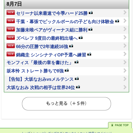
8月7日
セリーナ以来最速で今季ハード25勝
千葉・幕張でピックルボールの子ども向け体験会
加藤未唯ペアがヴィーナス組に勝利
ズベレフ 9度目の最終戦出場へ
66分の圧勝で2年連続16強
錦織圭 シンシナティOP予選へ練習
モンフィス「最後の章を書けた」
坂本怜 ストレート勝ちで8強
【告知】大坂なおみvsメルテンス
大坂なおみ 次戦の相手は世界24位