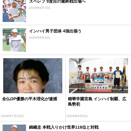
ズベレフ 9度目の最終戦出場へ
(2026年8月7日)
インハイ男子団体 4強出揃う
(2026年8月3日)
全仏OP優勝の平木理化が逮捕
精華学園宮島 インハイ制覇、広
島勢初
(2026年7月23日)
(2026年8月4日)
錦織圭 本戦入りかけ世界118位と対戦