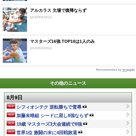
アルカラス 欠場で復帰ならず
(2026年8月6日)
マスターズ16強 TOP10は1人のみ
(2026年8月8日)
Recommended by
その他のニュース
8月9日
シフィオンテク 逆転勝ちで雪辱
加藤未唯組 シードに屈し8強ならず
19歳 マスターズ3大会連続で8強
世界1位 激闘の末に4回戦敗退