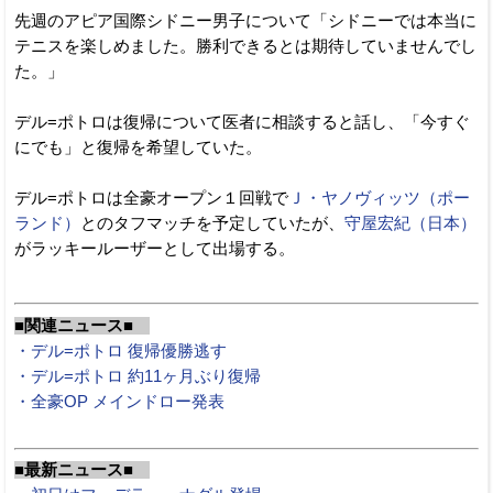
先週のアピア国際シドニー男子について「シドニーでは本当に
テニスを楽しめました。勝利できるとは期待していませんでし
た。」
デル=ポトロは復帰について医者に相談すると話し、「今すぐ
にでも」と復帰を希望していた。
デル=ポトロは全豪オープン１回戦で
Ｊ・ヤノヴィッツ（ポー
ランド）
とのタフマッチを予定していたが、
守屋宏紀（日本）
がラッキールーザーとして出場する。
■関連ニュース■
・デル=ポトロ 復帰優勝逃す
・デル=ポトロ 約11ヶ月ぶり復帰
・全豪OP メインドロー発表
■最新ニュース■