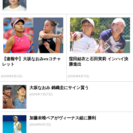
【速報中】大坂なおみvsコチャ
窪田結衣と石田実莉 インハイ決
レット
勝進出
(2026年8月1日)
(2026年8月7日)
大坂なおみ 錦織圭にサイン貰う
(2026年7月27日)
加藤未唯ペアがヴィーナス組に勝利
(2026年8月7日)