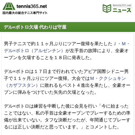
デル=ポトロ欠場 代わりは守屋
男子テニスで約１１ヶ月ぶりにツアー復帰を果たした
Ｊ・Ｍ・
デル=ポトロ（アルゼンチン）
が左手首の故障により、全豪オ
ープンを欠場することを１８日に発表した。
デル=ポトロは１７日まで行われていたアピア国際シドニー男
子で１１ヶ月ぶりにツアー復帰。大会では
Ｍ・ククシュキン
（カザフスタン）
に敗れるもベスト４進出を果たし、全豪オー
プンに弾みをつけていた矢先の欠場となった。
デル=ポトロは練習を中断した後に会見を行い「今に始まった
ことではない、私の手首は全豪オープンでプレーするための準
備が出来ていない。タフな決断だったが、年間通じてプレーす
るには正しい決断だと思っています。」とコメントした。