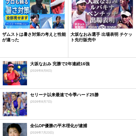
ザムストは暑さ対策の考えと性能
大坂なおみ選手 出場表明 チケッ
が違った
ト先行販売中
大坂なおみ 完勝で2年連続16強
(2026年8月8日)
セリーナ以来最速で今季ハード25勝
(2026年8月7日)
全仏OP優勝の平木理化が逮捕
(2026年7月23日)