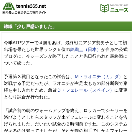
錦織「少し戸惑いました」
今季ATPツアーで４勝をあげ、最終戦にアジア勢男子として初
出場を果たした世界ランク５位の
錦織圭（日本）
が自身の公式
ブログに、今シーズンが終了したことと先日行われた最終戦に
ついて綴った。
予選第３戦目となったこの試合は、
Ｍ・ラオニチ（カナダ）
と
対戦する予定だったが、ラオニチが右足太ももの部分断裂で棄
権を申し入れたため、急遽
Ｄ・フェレール（スペイン）
に変更
となり試合が行われた。
「試合前の朝のウォームアップを終え、ロッカーでシャワーを
浴びようとしたらスタッフが来てフェレールに変わることを告
げられました。だいたい試合の２時間前ですね。このシステム
があるのは知ってましたが、それが僕の相手でしかもフェレー