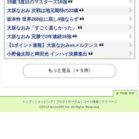
19歳 3度目のマスターズ16強
大坂なおみ 次戦は地元期待の23歳
坂本怜 世界268位に屈し4強ならず
大坂なおみ「すごく楽しかった」
大坂なおみ 完勝で2年連続16強
【1ポイント速報】大坂なおみvsメルテンス
小野倫太郎と稗田光 インハイ決勝進出
トップ
|
ショッピング
|
ブログ
|
サークル
|
コート検索
|
マイページ
©2012 tennis365 Inc. All Rights Reserved.