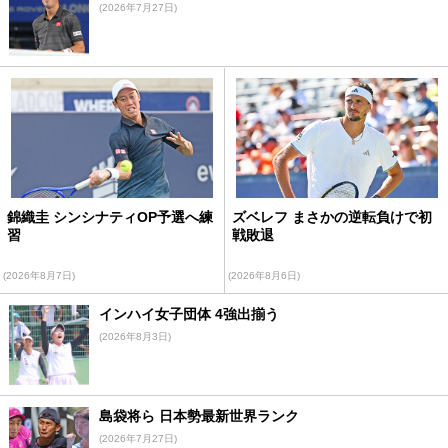
(2026年7月27日)
錦織圭 シンシナティOP予選へ練
ズベレフ まさかの逆転負けで初
習
戦敗退
(2026年8月7日)
(2026年8月6日)
インハイ女子団体 4強出揃う
(2026年8月3日)
島袋将ら 日本勢最新世界ランク
(2026年7月27日)