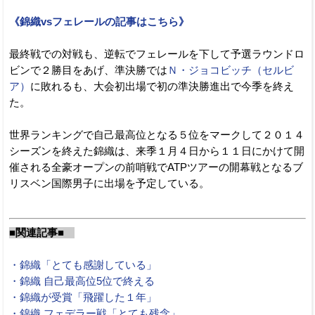
《錦織vsフェレールの記事はこちら》
最終戦での対戦も、逆転でフェレールを下して予選ラウンドロ
ビンで２勝目をあげ、準決勝では
Ｎ・ジョコビッチ（セルビ
ア）
に敗れるも、大会初出場で初の準決勝進出で今季を終え
た。
世界ランキングで自己最高位となる５位をマークして２０１４
シーズンを終えた錦織は、来季１月４日から１１日にかけて開
催される全豪オープンの前哨戦でATPツアーの開幕戦となるブ
リスベン国際男子に出場を予定している。
■関連記事■
・錦織「とても感謝している」
・錦織 自己最高位5位で終える
・錦織が受賞「飛躍した１年」
・錦織 フェデラー戦「とても残念」