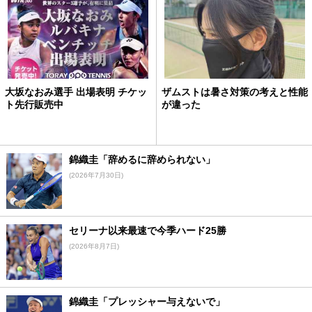
大坂なおみ選手 出場表明 チケッ
ザムストは暑さ対策の考えと性能
ト先行販売中
が違った
錦織圭「辞めるに辞められない」
(2026年7月30日)
セリーナ以来最速で今季ハード25勝
(2026年8月7日)
錦織圭「プレッシャー与えないで」