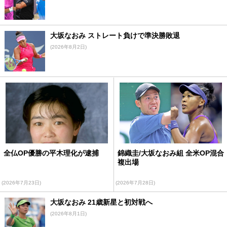
大坂なおみ ストレート負けで準決勝敗退
(2026年8月2日)
全仏OP優勝の平木理化が逮捕
錦織圭/大坂なおみ組 全米OP混合
複出場
(2026年7月23日)
(2026年7月28日)
大坂なおみ 21歳新星と初対戦へ
(2026年8月1日)