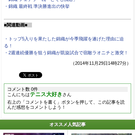
・錦織 最終戦 準決勝進出の快挙
■関連動画■
・トップ5入りを果たした錦織が今季飛躍を遂げた理由に迫
る！
・2週連続優勝を狙う錦織が凱旋試合で宿敵ラオニチと激突！
（2014年11月29日14時27分）
コメント数 0件
テニス大好き
こんにちは
さん
右上の「コメントを書く」ボタンを押して、この記事を読
んだ感想をコメントしよう！
オススメ人気記事