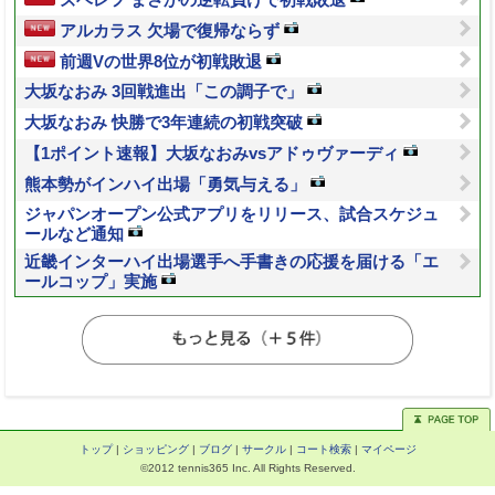
ズベレフ まさかの逆転負けで初戦敗退
アルカラス 欠場で復帰ならず
前週Vの世界8位が初戦敗退
大坂なおみ 3回戦進出「この調子で」
大坂なおみ 快勝で3年連続の初戦突破
【1ポイント速報】大坂なおみvsアドゥヴァーディ
熊本勢がインハイ出場「勇気与える」
ジャパンオープン公式アプリをリリース、試合スケジュ
ールなど通知
近畿インターハイ出場選手へ手書きの応援を届ける「エ
ールコップ」実施
トップ
|
ショッピング
|
ブログ
|
サークル
|
コート検索
|
マイページ
©2012 tennis365 Inc. All Rights Reserved.