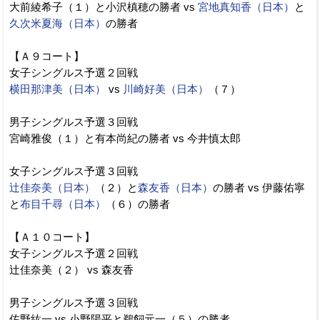
大前綾希子（１）と小沢槙穂の勝者 vs
宮地真知香（日本）
と
久次米夏海（日本）
の勝者
【Ａ９コート】
女子シングルス予選２回戦
横田那津美（日本）
vs
川崎好美（日本）
（７）
男子シングルス予選３回戦
宮崎雅俊（１）と有本尚紀の勝者 vs 今井慎太郎
女子シングルス予選３回戦
辻佳奈美（日本）
（２）と
森友香（日本）
の勝者 vs 伊藤佑寧
と
布目千尋（日本）
（６）の勝者
【Ａ１０コート】
女子シングルス予選２回戦
辻佳奈美（２） vs 森友香
男子シングルス予選３回戦
佐野紘一 vs 小野陽平と鵜飼元一（５）の勝者