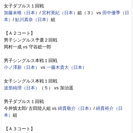
女子ダブルス１回戦
加藤未唯（日本）
/
宮村美紀（日本）
組（３） vs
田中優季（日
本）
/
鮎川真奈（日本）
組
【Ａ２コート】
男子シングルス予選２回戦
岡村一成 vs 守谷総一郎
男子シングルス本戦１回戦
小ノ澤新（日本）
vs
一藤木貴大（日本）
女子シングルス本戦１回戦
波形純理（日本）
（５） vs 加治遥
男子ダブルス１回戦
今井慎太郎/ 古田陸人組 vs
綿貫敬介（日本）
/
綿貫裕介（日
本）
組
【Ａ３コート】