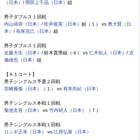
（日本）
/
岡田上千晶（日本）
組
男子ダブルス１回戦
内山靖崇（日本）
/
松井俊英（日本）
組（１） vs
奥大賢（日
本）
/
長尾克己（日本）
組
男子ダブルス１回戦
近藤大生（日本）
/ 鈴木貴男組（４） vs
仁木拓人（日本）
/
吉
備雄也（日本）
組
【Ａ１コート】
男子シングルス予選２回戦
宮崎雅俊（日本）
（１） vs
有本尚紀（日本）
男子シングルス本戦１回戦
菊池玄吾（日本）
vs
竹内研人（日本）
（７）
男子シングルス本戦１回戦
ロンギ正幸（日本）
vs
江原弘泰（日本）