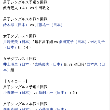
男子シングルス予選２回戦
飯野翔太（４） vs 牛田敦之
男子シングルス本戦１回戦
鈴木昂（日本）
vs
井藤祐一（日本）
女子ダブルス１回戦
川崎光美（日本）
/ 鍋谷昌栄組 vs
桑田寛子（日本）
/
米村明子
（日本）
組（４）
女子ダブルス１回戦
井上明里（日本）
/
宮崎優実（日本）
組 vs 池田玲/
西本恵（日
本）
組
【Ａ４コート】
男子シングルス予選２回戦
小野陽平（日本）
vs
鵜飼元一（日本）
（５）
男子シングルス本戦１回戦
森田直樹（日本）
vs
斉藤貴史（日本）