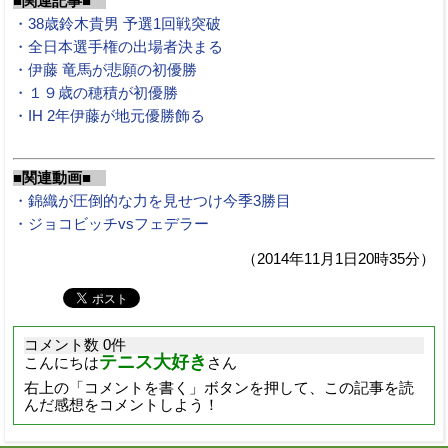
■関連記事■
・38歳鈴木貴男 予選1回戦突破
・全日本選手権の出場者決まる
・伊藤 竜馬が悲願の初優勝
・１９歳の穂積が初優勝
・IH 2年伊藤が地元優勝飾る
■関連動画■
・錦織が圧倒的な力を見せつけ今季3勝目
・ジョコビッチvsフェデラー
（2014年11月1日20時35分）
コメント数 0件
テニス大好き
こんにちは
さん
右上の「コメントを書く」ボタンを押して、この記事を読
んだ感想をコメントしよう！