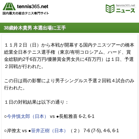
38歳鈴木貴男 本選出場に王手
１１月２日（日）から本戦が開幕する国内テニスツアーの橋本
総業全日本テニス選手権（東京/有明コロシアム、ハード、賞
金総額約2千6百万円/優勝賞金男女共に4百万円）は１日、予選
２回戦が行われた。
この日は雨の影響により男子シングルス予選２回戦４試合のみ
行われた。
１日の対戦結果は以下の通り：
○
今井慎太郎（日本）
vs ●長船雅喜 6-2, 6-1
○岸僚太 vs ●
笹井正樹（日本）
（２） 7-6 (7-5), 4-6, 6-1