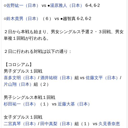
○
佐野紘一（日本）
vs ●
湯原雅人（日本）
6-4, 6-2
○
鈴木貴男（日本）
（６） vs ●越智真 6-2, 6-2
２日から本戦も始まり、男女シングルス予選２・３回戦、男女
単複１回戦が行われる。
２日に行われる対戦は以下の通り：
【コロシアム】
男子ダブルス１回戦
喜多文明（日本）
/
酒井祐樹（日本）
組 vs
佐藤文平（日本）
/
片山翔（日本）
組（２）
男子シングルス本戦１回戦
杉田祐一（日本）
（１） vs
近藤大基（日本）
女子ダブルス１回戦
二宮真琴（日本）
/
田中真梨（日本）
組（１） vs
久見香奈恵