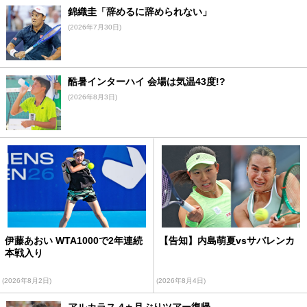
錦織圭「辞めるに辞められない」
(2026年7月30日)
酷暑インターハイ 会場は気温43度!?
(2026年8月3日)
伊藤あおい WTA1000で2年連続
【告知】内島萌夏vsサバレンカ
本戦入り
(2026年8月2日)
(2026年8月4日)
アルカラス 4ヵ月ぶりツアー復帰