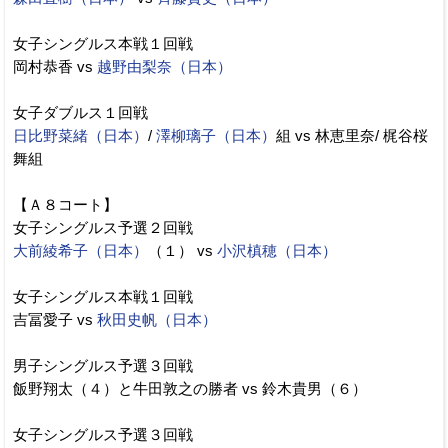
女子シングルス本戦１回戦
岡村恭香 vs
越野由梨奈（日本）
女子ダブルス１回戦
日比野菜緒（日本）
/
澤柳璃子（日本）
組 vs 林恵里奈/ 梶谷桜
舞組
【Ａ８コート】
女子シングルス予選２回戦
大前綾希子（日本）
（１） vs
小沢槙穂（日本）
女子シングルス本戦１回戦
吉冨愛子 vs
秋田史帆（日本）
男子シングルス予選３回戦
飯野翔太（４）と牛田敦之の勝者 vs 鈴木貴男（６）
女子シングルス予選３回戦