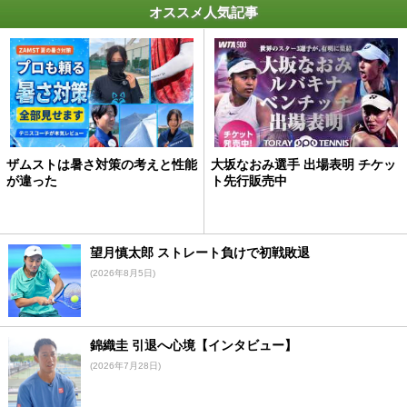
オススメ人気記事
ザムストは暑さ対策の考えと性能
大坂なおみ選手 出場表明 チケッ
が違った
ト先行販売中
望月慎太郎 ストレート負けで初戦敗退
(2026年8月5日)
錦織圭 引退へ心境【インタビュー】
(2026年7月28日)