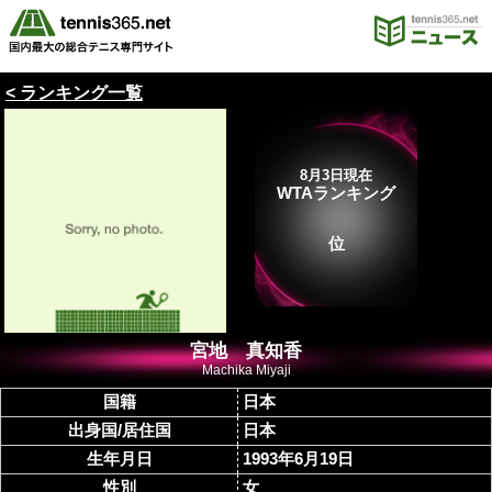
< ランキング一覧
8月3日現在
WTAランキング
位
宮地 真知香
Machika Miyaji
国籍
日本
出身国/居住国
日本
生年月日
1993年6月19日
性別
女