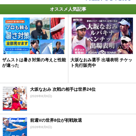
オススメ人気記事
ザムストは暑さ対策の考えと性能
大坂なおみ選手 出場表明 チケッ
が違った
ト先行販売中
大坂なおみ 次戦の相手は世界24位
(2026年8月6日)
前週Vの世界8位が初戦敗退
(2026年8月6日)