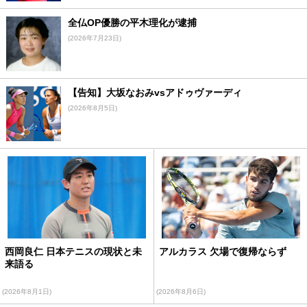
全仏OP優勝の平木理化が逮捕
(2026年7月23日)
【告知】大坂なおみvsアドゥヴァーディ
(2026年8月5日)
西岡良仁 日本テニスの現状と未
アルカラス 欠場で復帰ならず
来語る
(2026年8月1日)
(2026年8月6日)