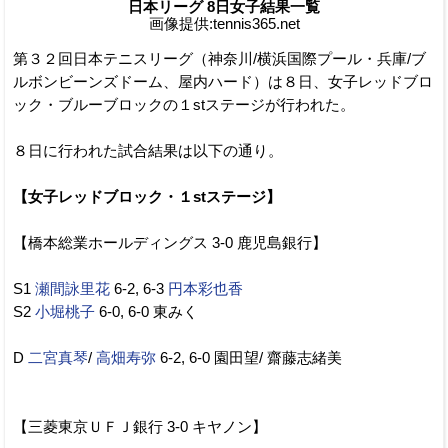
日本リーグ 8日女子結果一覧
画像提供:tennis365.net
第３２回日本テニスリーグ（神奈川/横浜国際プール・兵庫/ブ
ルボンビーンズドーム、屋内ハード）は８日、女子レッドブロ
ック・ブルーブロックの１stステージが行われた。
８日に行われた試合結果は以下の通り。
【女子レッドブロック・１stステージ】
【橋本総業ホールディングス 3-0 鹿児島銀行】
S1
瀬間詠里花
6-2, 6-3
円本彩也香
S2
小堀桃子
6-0, 6-0 東みく
D
二宮真琴
/
高畑寿弥
6-2, 6-0 園田望/ 齋藤志緒美
【三菱東京ＵＦＪ銀行 3-0 キヤノン】