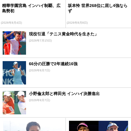
精華学園宮島 インハイ制覇、広
坂本怜 世界268位に屈し4強なら
島勢初
ず
(2026年8月4日)
(2026年8月8日)
現役引退「テニス黄金時代を生きた」
(2026年7月15日)
66分の圧勝で2年連続16強
(2026年8月7日)
小野倫太郎と稗田光 インハイ決勝進出
(2026年8月7日)