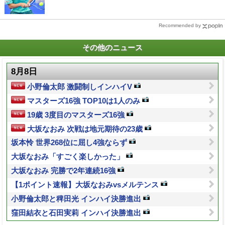
Recommended by
その他のニュース
8月8日
小野倫太郎 激闘制しインハイV
マスターズ16強 TOP10は1人のみ
19歳 3度目のマスターズ16強
大坂なおみ 次戦は地元期待の23歳
坂本怜 世界268位に屈し4強ならず
大坂なおみ「すごく楽しかった」
大坂なおみ 完勝で2年連続16強
【1ポイント速報】大坂なおみvsメルテンス
小野倫太郎と稗田光 インハイ決勝進出
窪田結衣と石田実莉 インハイ決勝進出