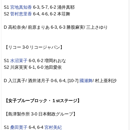
S1
宮地真知香
6-3, 5-7, 6-2 涌井真耶
S2
菅村恵里香
6-4, 4-6, 6-2 本荘舞
D 高松奈央/ 前原まりあ 6-3, 6-3 勝股麻実/ 三上さゆり
【リコー 3-0 リコージャパン】
S1
水沼茉子
6-0, 6-2 増岡れおな
S2 川床芙実 6-1, 6-0 池田愛依
D 入江真子/ 酒井渚月子 0-6, 6-4, [10-7]
國瀬舞
/ 村上亜利沙
【女子ブルーブロック・１stステージ】
【島津製作所 3-0 日本郵政グループ】
S1
桑田寛子
6-4, 6-4
宮村美紀