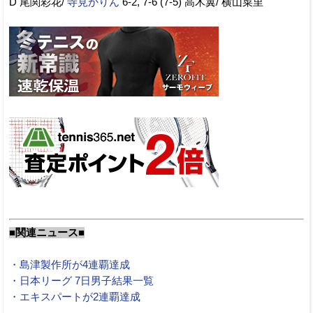
D 尾関彩花/
寺見かりん
6-2, 7-6 (7-5) 高木翼/ 横山菜里
■関連ニュース■
・島津製作所が4連覇達成
・日本リーグ 7日男子結果一覧
・エキスパートが2連覇達成