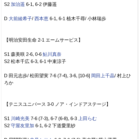
S2
加治遥
6-1, 6-2 伊藤遥
D
大前綾希子
/
西本恵
6-1, 6-1 植木千尋/ 小林瑞歩
【明治安田生命 2-1 エームサービス】
S1 森美咲 2-6, 0-6
鮎川真奈
S2 松本千広 6-3, 6-1 中束涼子
D 田元志歩/ 松田望実 7-6 (7-4), 3-6, [10-6]
岡田上千晶
/ 村上ひ
ろか
【テニスユニバース 3-0 ノア・インドアステージ】
S1
川崎光美
7-6 (7-3), 6-7 (6-8), 6-3
上田らむ
S2
守屋友里加
6-1, 6-2 下道愛里紗