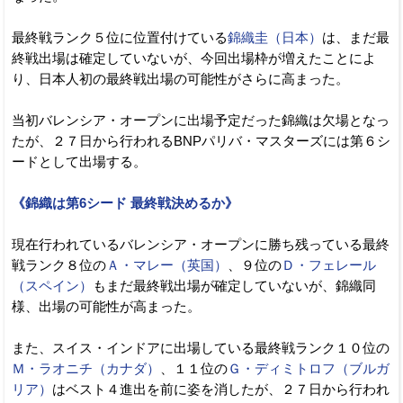
最終戦ランク５位に位置付けている
錦織圭（日本）
は、まだ最
終戦出場は確定していないが、今回出場枠が増えたことによ
り、日本人初の最終戦出場の可能性がさらに高まった。
当初バレンシア・オープンに出場予定だった錦織は欠場となっ
たが、２７日から行われるBNPパリバ・マスターズには第６シ
ードとして出場する。
《錦織は第6シード 最終戦決めるか》
現在行われているバレンシア・オープンに勝ち残っている最終
戦ランク８位の
Ａ・マレー（英国）
、９位の
Ｄ・フェレール
（スペイン）
もまだ最終戦出場が確定していないが、錦織同
様、出場の可能性が高まった。
また、スイス・インドアに出場している最終戦ランク１０位の
Ｍ・ラオニチ（カナダ）
、１１位の
Ｇ・ディミトロフ（ブルガ
リア）
はベスト４進出を前に姿を消したが、２７日から行われ