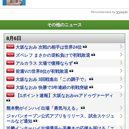
Recommended by
その他のニュース
8月6日
大坂なおみ 次戦の相手は世界24位
ズベレフ まさかの逆転負けで初戦敗退
アルカラス 欠場で復帰ならず
前週Vの世界8位が初戦敗退
大坂なおみ 3回戦進出「この調子で」
大坂なおみ 快勝で3年連続の初戦突破
【1ポイント速報】大坂なおみvsアドゥヴァーディ
熊本勢がインハイ出場「勇気与える」
ジャパンオープン公式アプリをリリース、試合スケジュ
ールなど通知
近畿インターハイ出場選手へ手書きの応援を届ける「エ