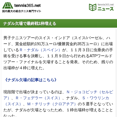
ナダル欠場で最終戦1枠増える
男子テニスツアーのスイス・インドア（スイス/バーゼル、ハ
ード、賞金総額約191万ユーロ/優勝賞金約35万ユーロ）に出場
している
Ｒ・ナダル（スペイン）
が、１１月３日に虫垂炎の手
術を受ける事を決断し、１１月９日から行われるATPワールド
ツアー・ファイナルを欠場することを発表。そのため、残りの
出場枠が４枠に増えた。
《ナダル欠場の記事はこちら》
現段階で出場が決まっているのは、
Ｎ・ジョコビッチ（セルビ
ア）
、
Ｒ・フェデラー（スイス）
、ナダル、
Ｓ・ワウリンカ
（スイス）
、
Ｍ・チリッチ（クロアチア）
の５選手となってい
たが、ナダルが欠場となったため、１枠出場枠が増えることと
なった。