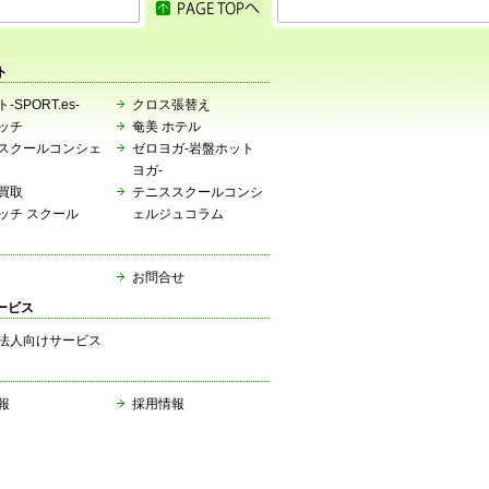
ト
-SPORT.es-
クロス張替え
ッチ
奄美 ホテル
スクールコンシェ
ゼロヨガ-岩盤ホット
ヨガ-
買取
テニススクールコンシ
ッチ スクール
ェルジュコラム
お問合せ
ービス
法人向けサービス
報
採用情報