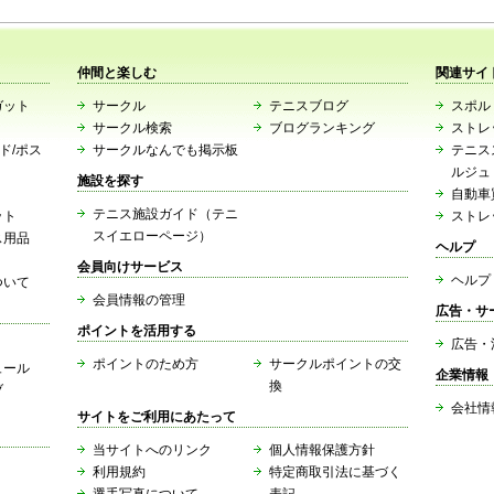
仲間と楽しむ
関連サイ
ガット
サークル
テニスブログ
スポルト
サークル検索
ブログランキング
ストレ
ード/ポス
サークルなんでも掲示板
テニス
ルジュ
施設を探す
自動車
テニス施設ガイド（テニ
ット
ストレ
スイエローページ）
ス用品
ヘルプ
会員向けサービス
ヘルプ
ついて
会員情報の管理
広告・サ
ポイントを活用する
広告・
ポイントのため方
サークルポイントの交
ュール
企業情報
換
ブ
会社情
サイトをご利用にあたって
当サイトへのリンク
個人情報保護方針
利用規約
特定商取引法に基づく