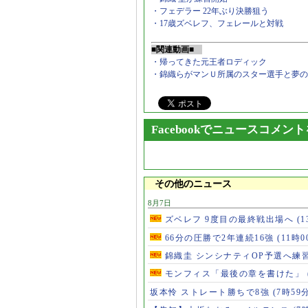
・フェデラー 22年ぶり決勝狙う
・17歳ズベレフ、フェレールと対戦
■関連動画■
・帰ってきた元王者ロディック
・錦織らがマンＵ所属のスター選手と夢の
Facebookでニュースコメン
その他のニュース
8月7日
ズベレフ 9度目の最終戦出場へ
(
66分の圧勝で2年連続16強
(11時0
錦織圭 シンシナティOP予選へ練
モンフィス「最後の章を書けた」
坂本怜 ストレート勝ちで8強
(7時59