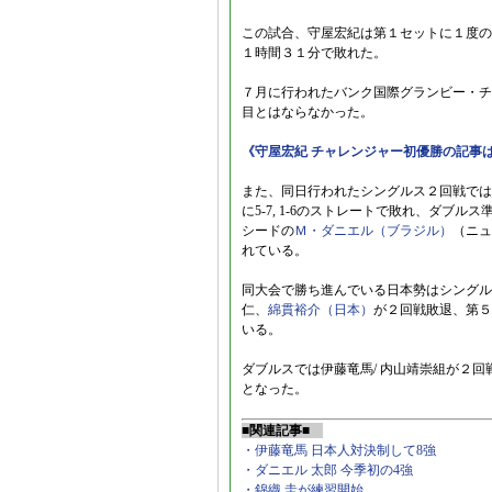
この試合、守屋宏紀は第１セットに１度の
１時間３１分で敗れた。
７月に行われたバンク国際グランビー・チ
目とはならなかった。
《守屋宏紀 チャレンジャー初優勝の記事
また、同日行われたシングルス２回戦では
に5-7, 1-6のストレートで敗れ、ダブル
シードの
Ｍ・ダニエル（ブラジル）
（ニュ
れている。
同大会で勝ち進んでいる日本勢はシングル
仁、
綿貫裕介（日本）
が２回戦敗退、第５
いる。
ダブルスでは伊藤竜馬/ 内山靖崇組が２回
となった。
■関連記事■
・伊藤竜馬 日本人対決制して8強
・ダニエル 太郎 今季初の4強
・錦織 圭が練習開始