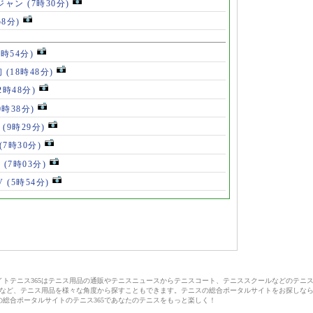
ロジャン
(7時30分)
58分)
8時54分)
初
(18時48分)
2時48分)
0時38分)
」
(9時29分)
(7時30分)
V
(7時03分)
V
(5時54分)
サイトテニス365はテニス用品の通販やテニスニュースからテニスコート、テニススクールなどのテニ
など、テニス用品を様々な角度から探すこともできます。テニスの総合ポータルサイトをお探しな
の総合ポータルサイトのテニス365であなたのテニスをもっと楽しく！