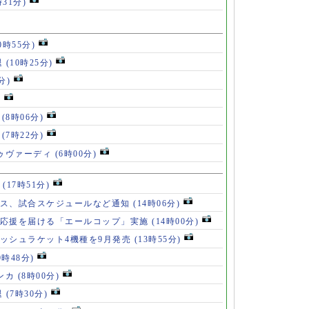
時31分)
0時55分)
退
(10時25分)
分)
)
」
(8時06分)
破
(7時22分)
ドゥヴァーディ
(6時00分)
」
(17時51分)
ース、試合スケジュールなど通知
(14時06分)
の応援を届ける「エールコップ」実施
(14時00分)
ッシュラケット4機種を9月発売
(13時55分)
9時48分)
ンカ
(8時00分)
退
(7時30分)