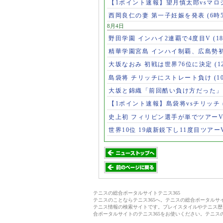
【1ポイント速報】望月慎太郎vsマ
西岡良仁の妻 第一子妊娠を発表
(6時
8月4日
野田学園 インハイ2連覇で4度目V
(1
精華学園宮島 インハイ制覇、広島勢
大坂なおみ 初戦は世界76位に決定
(1
島袋将 チリッチにストレート負け
(1
大坂と錦織「前回酷い負け方だった
【1ポイント速報】島袋将vsチリッチ
史上初 フィリピン選手が単でツアー
世界10位 19歳新鋭下し11度目ツアー
テニスの総合ポータルサイトテニス365
テニスのことならテニス365へ。テニスの総合ポータル
テニス情報の検索サイトです。プレイスタイルやテニス歴
合ポータルサイトのテニス365をお使いください。テニス