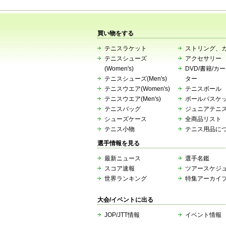
買い物をする
テニスラケット
ストリング、
テニスシューズ
アクセサリー
(Women's)
DVD/書籍/カ
テニスシューズ(Men's)
ター
テニスウエア(Women's)
テニスボール
テニスウエア(Men's)
ボールバスケ
テニスバッグ
ジュニアテニ
シューズケース
全商品リスト
テニス小物
テニス用品に
選手情報を見る
最新ニュース
選手名鑑
スコア速報
ツアースケジ
世界ランキング
特集アーカイ
大会/イベントに出る
JOP/JTT情報
イベント情報