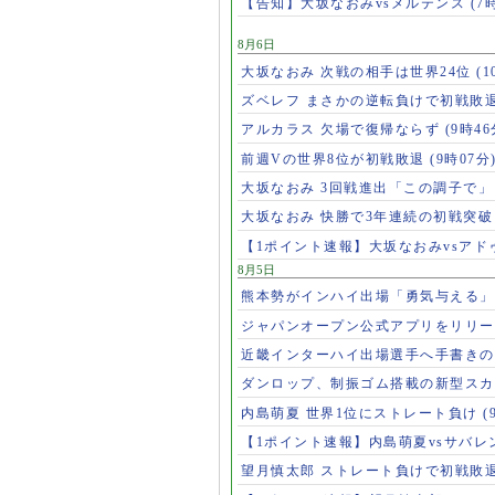
【告知】大坂なおみvsメルテンス
(7
8月6日
大坂なおみ 次戦の相手は世界24位
(1
ズベレフ まさかの逆転負けで初戦敗
アルカラス 欠場で復帰ならず
(9時46
前週Vの世界8位が初戦敗退
(9時07分
大坂なおみ 3回戦進出「この調子で
大坂なおみ 快勝で3年連続の初戦突
【1ポイント速報】大坂なおみvsア
8月5日
熊本勢がインハイ出場「勇気与える
ジャパンオープン公式アプリをリリ
近畿インターハイ出場選手へ手書き
ダンロップ、制振ゴム搭載の新型スカ
内島萌夏 世界1位にストレート負け
(
【1ポイント速報】内島萌夏vsサバレ
望月慎太郎 ストレート負けで初戦敗