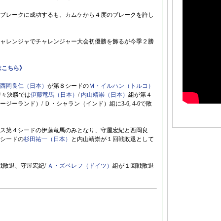
ブレークに成功するも、カムケから４度のブレークを許し
ャレンジャでチャレンジャー大会初優勝を飾るが今季２勝
はこちら》
西岡良仁（日本）
が第８シードの
Ｍ・イルハン（トルコ）
ス準々決勝では
伊藤竜馬（日本）
/
内山靖崇（日本）
組が第４
ージーランド）/ Ｄ・シャラン（インド）組に3-6, 4-6で敗
ス第４シードの伊藤竜馬のみとなり、守屋宏紀と西岡良
シードの
杉田祐一（日本）
と内山靖崇が１回戦敗退として
戦敗退、守屋宏紀/
Ａ・ズベレフ（ドイツ）
組が１回戦敗退