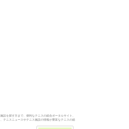
ス施設を探す方まで、便利なテニスの総合ポータルサイト、
ら、テニスニュースやテニス施設の情報が豊富なテニスの総