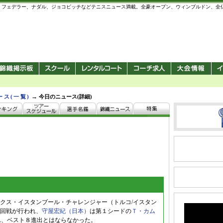
 錦織圭、フェデラー、ナダル、ジョコビッチなどテニスニュース満載。全豪オープン、ウィンブルドン、
→
ース(一覧)
今日のニュース(詳細)
クス・イスタンブール・チャレンジャー（トルコ/イスタン
回戦が行われ、
守屋宏紀（日本）
は第１シードの
Ｔ・カム
で敗れ、ベスト８進出とはならなかった。