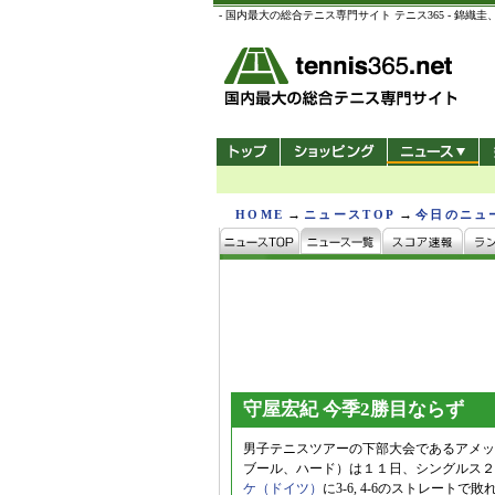
- 国内最大の総合テニス専門サイト テニス365 -
→
→
HOME
ニュースTOP
今日のニュ
守屋宏紀 今季2勝目ならず
男子テニスツアーの下部大会であるアメッ
ブール、ハード）は１１日、シングルス２
ケ（ドイツ）
に3-6, 4-6のストレート