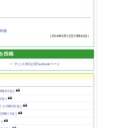
対面
（2014年9月12日13時43分）
トを投稿
>> テニス365公式Facebookページ
13時03分)
0分)
習
(10時06分)
(9時15分)
分)