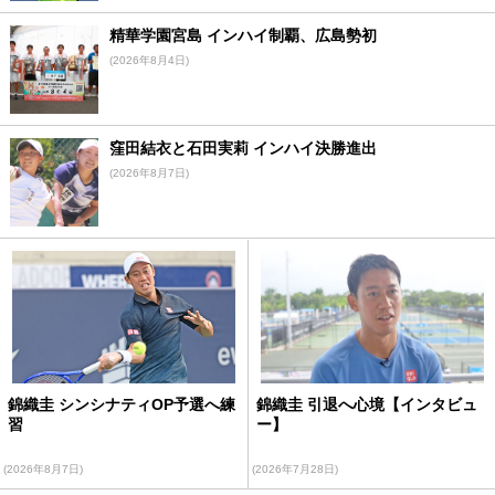
精華学園宮島 インハイ制覇、広島勢初
(2026年8月4日)
窪田結衣と石田実莉 インハイ決勝進出
(2026年8月7日)
錦織圭 シンシナティOP予選へ練
錦織圭 引退へ心境【インタビュ
習
ー】
(2026年8月7日)
(2026年7月28日)