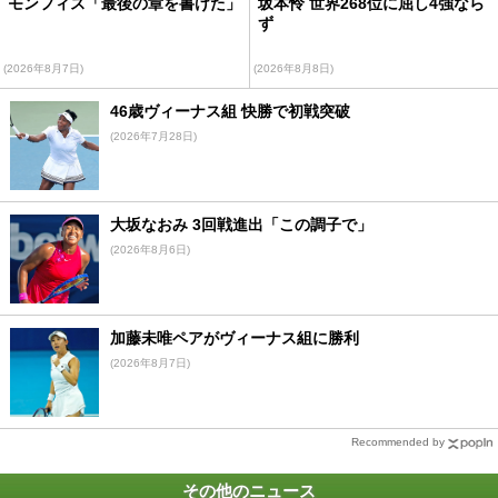
モンフィス「最後の章を書けた」
坂本怜 世界268位に屈し4強なら
ず
(2026年8月7日)
(2026年8月8日)
46歳ヴィーナス組 快勝で初戦突破
(2026年7月28日)
大坂なおみ 3回戦進出「この調子で」
(2026年8月6日)
加藤未唯ペアがヴィーナス組に勝利
(2026年8月7日)
Recommended by
その他のニュース