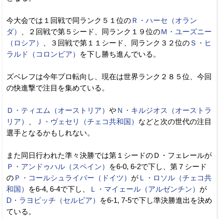
今大会では１回戦で同ランク５１位の
Ｒ・ハーセ（オラン
ダ）
、２回戦で第５シード、同ランク１９位の
Ｍ・ユーズニー
（ロシア）
、３回戦で第１１シード、同ランク３２位の
Ｓ・ヒ
ラルド（コロンビア）
を下し勝ち進んでいる。
ズベレフは今年プロ転向し、現在は世界ランク２８５位、今回
の快進撃で注目を集めている。
Ｄ・ティエム（オーストリア）
や
Ｎ・キルジオス（オーストラ
リア）
、
Ｊ・ヴェセリ（チェコ共和国）
などと次の世代の注目
選手となるかもしれない。
また同日行われた準々決勝では第１シードのＤ・フェレールが
Ｐ・アンドゥハル（スペイン）
を6-0, 6-2で下し、第７シード
の
Ｐ・コールシュライバー（ドイツ）
が
Ｌ・ロソル（チェコ共
和国）
を6-4, 6-4で下し、
Ｌ・マイェール（アルゼンチン）
が
D・ラヨビッチ（セルビア）
を6-1, 7-5で下し準決勝進出を決め
ている。