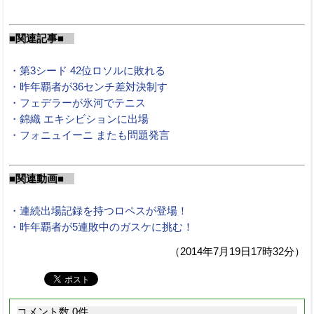
■関連記事■
・第3シード 42位ロソルに敗れる
・昨年覇者が36センチ差対決制す
・フェデラーが氷河でテニス
・錦織 エキシビションに出場
・フォニュイーニ またも問題発言
■関連動画■
・連続出場記録を持つロペスが登場！
・昨年覇者が5連敗中のガスケに挑む！
（2014年7月19日17時32分）
コメント数 0件