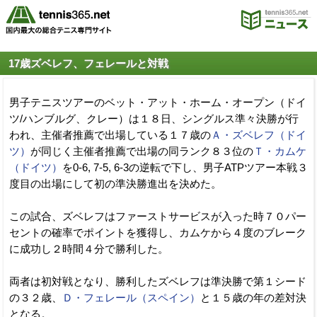
17歳ズベレフ、フェレールと対戦
男子テニスツアーのベット・アット・ホーム・オープン（ドイ
ツ/ハンブルグ、クレー）は１８日、シングルス準々決勝が行
われ、主催者推薦で出場している１７歳の
Ａ・ズベレフ（ドイ
ツ）
が同じく主催者推薦で出場の同ランク８３位の
Ｔ・カムケ
（ドイツ）
を0-6, 7-5, 6-3の逆転で下し、男子ATPツアー本戦３
度目の出場にして初の準決勝進出を決めた。
この試合、ズベレフはファーストサービスが入った時７０パー
セントの確率でポイントを獲得し、カムケから４度のブレーク
に成功し２時間４分で勝利した。
両者は初対戦となり、勝利したズベレフは準決勝で第１シード
の３２歳、
Ｄ・フェレール（スペイン）
と１５歳の年の差対決
となる。