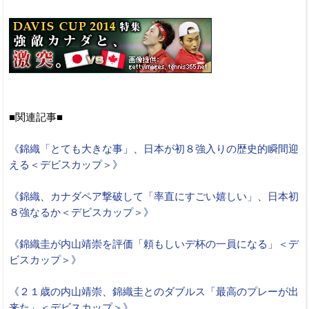
■関連記事■
《錦織「とても大きな事」、日本が初８強入りの歴史的瞬間迎
える＜デビスカップ＞》
《錦織、カナダペア撃破して「率直にすごい嬉しい」、日本初
８強なるか＜デビスカップ＞》
《錦織圭が内山靖崇を評価「頼もしいデ杯の一員になる」＜デ
ビスカップ＞》
《２１歳の内山靖崇、錦織圭とのダブルス「最高のプレーが出
来た」＜デビスカップ＞》