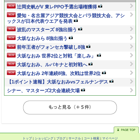
辻岡史帆がV 東レPPO予選出場権獲得
愛知・名古屋アジア競技大会とパラ競技大会、アシ
ックスが日本代表ウエアを発表
波乱のマスターズ 8強出揃う
大坂なおみら 8強出揃う
前年王者がフォンセカ撃破し8強
大坂なおみ 世界2位と対戦「楽しみ」
大坂なおみ、ルバキナと初対戦へ
大坂なおみ 2年連続8強、次戦は世界2位
【1ポイント速報】大坂なおみvsフェルナンデス
シナー、マスターズ2大会連続欠場
トップ
|
ショッピング
|
ブログ
|
サークル
|
コート検索
|
マイページ