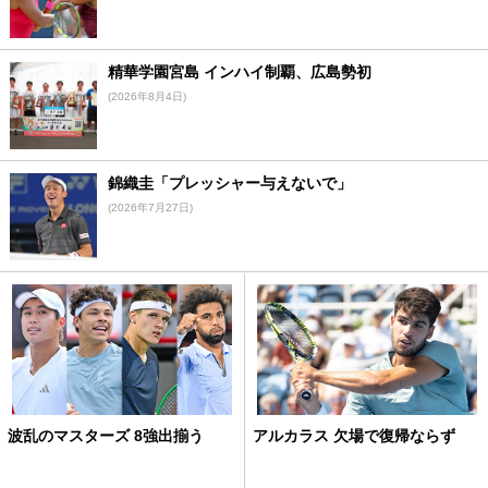
精華学園宮島 インハイ制覇、広島勢初
(2026年8月4日)
錦織圭「プレッシャー与えないで」
(2026年7月27日)
波乱のマスターズ 8強出揃う
アルカラス 欠場で復帰ならず