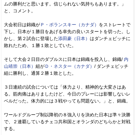
ムの勝利だと思います。信じられない気持ちもあります。」
と、コメント。
大会初日は錦織が
Ｐ・ポランスキー（カナダ）
をストレートで
下し、日本が１勝目をあげる幸先の良いスタートを切った。し
かし、第２試合に登場した
添田豪（日本）
はダンチェビッチに
敗れたため、１勝１敗としていた。
そして大会２日目のダブルスに日本は錦織を投入し、錦織/
内
山靖崇（日本）
組が
Ｄ・ネスター（カナダ）
/ ダンチェビッチ
組に勝利し、通算２勝１敗とした。
３日連続の試合については「体力より、精神的な大変さはあ
る。筋肉痛はありましたけど、今日のプレーには影響しないレ
ベルだった。体力的には３戦やっても問題ない。」と、錦織。
ワールドグループ制以降初の８強入りを決めた日本は準々決勝
で、２連覇しているチェコ共和国とオランダのどちらかと対戦
する。