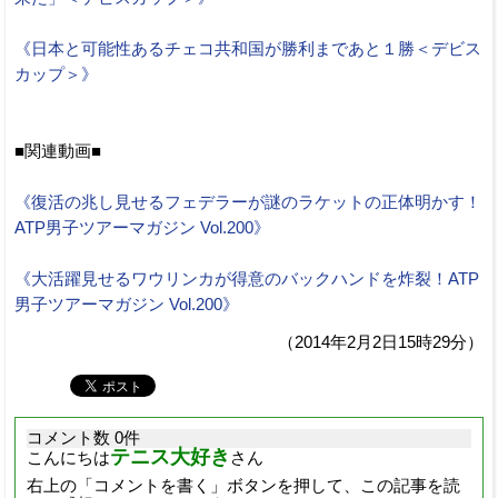
《日本と可能性あるチェコ共和国が勝利まであと１勝＜デビス
カップ＞》
■関連動画■
《復活の兆し見せるフェデラーが謎のラケットの正体明かす！
ATP男子ツアーマガジン Vol.200》
《大活躍見せるワウリンカが得意のバックハンドを炸裂！ATP
男子ツアーマガジン Vol.200》
（2014年2月2日15時29分）
コメント数 0件
テニス大好き
こんにちは
さん
右上の「コメントを書く」ボタンを押して、この記事を読