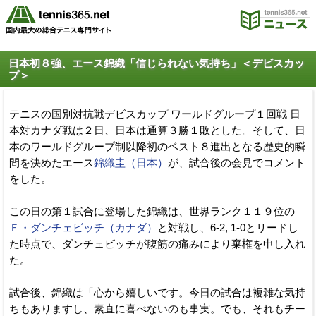
日本初８強、エース錦織「信じられない気持ち」＜デビスカッ
プ＞
テニスの国別対抗戦デビスカップ ワールドグループ１回戦 日
本対カナダ戦は２日、日本は通算３勝１敗とした。そして、日
本のワールドグループ制以降初のベスト８進出となる歴史的瞬
間を決めたエース
錦織圭（日本）
が、試合後の会見でコメント
をした。
この日の第１試合に登場した錦織は、世界ランク１１９位の
Ｆ・ダンチェビッチ（カナダ）
と対戦し、6-2, 1-0とリードし
た時点で、ダンチェビッチが腹筋の痛みにより棄権を申し入れ
た。
試合後、錦織は「心から嬉しいです。今日の試合は複雑な気持
ちもありますし、素直に喜べないのも事実。でも、それもチー