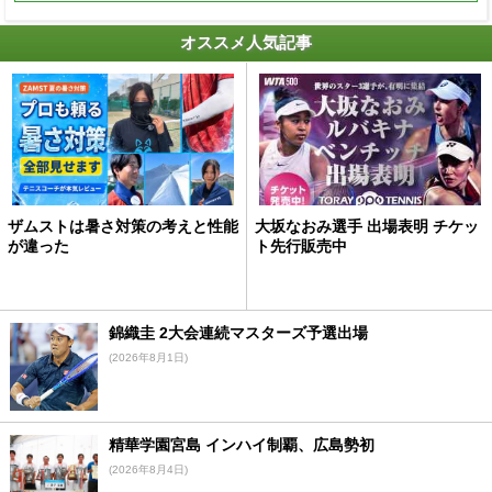
オススメ人気記事
ザムストは暑さ対策の考えと性能
大坂なおみ選手 出場表明 チケッ
が違った
ト先行販売中
錦織圭 2大会連続マスターズ予選出場
(2026年8月1日)
精華学園宮島 インハイ制覇、広島勢初
(2026年8月4日)