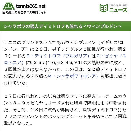
シャラポワの恋人ディミトロフも敗れる＜ウィンブルドン＞
テニスのグランドスラムであるウィンブルドン（イギリス/ロ
ンドン、芝）は２８日、男子シングルス２回戦が行われ、第２
９シードの
Ｇ・ディミトロフ（ブルガリア）
は
Ｇ・ゼミヤ（ス
ロベニア）
に6-3, 6-7 (4-7), 6-3, 4-6, 9-11の大熱戦の末に敗れ、
３回戦進出とはならなかった。この日は、２２歳ディミトロフ
の恋人である２６歳の
Ｍ・シャラポワ（ロシア）
も応援に駆け
付けていた。
２７日に行われたこの試合は第５セットに突入し、ゲームカウ
ント８－９とゼミヤにリードされた時点で降雨により中断され
た。そして、２８日に試合が再開され、最後ディミトロフはゼ
ミヤにフォアハンドのパッシングショットを決められて２回戦
敗退となった。