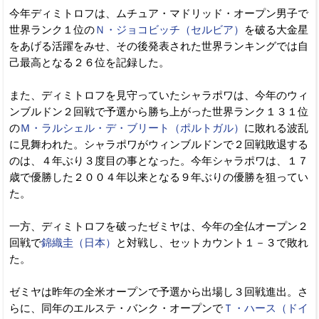
今年ディミトロフは、ムチュア・マドリッド・オープン男子で
世界ランク１位の
Ｎ・ジョコビッチ（セルビア）
を破る大金星
をあげる活躍をみせ、その後発表された世界ランキングでは自
己最高となる２６位を記録した。
また、ディミトロフを見守っていたシャラポワは、今年のウィ
ンブルドン２回戦で予選から勝ち上がった世界ランク１３１位
の
Ｍ・ラルシェル・デ・ブリート（ポルトガル）
に敗れる波乱
に見舞われた。シャラポワがウィンブルドンで２回戦敗退する
のは、４年ぶり３度目の事となった。今年シャラポワは、１７
歳で優勝した２００４年以来となる９年ぶりの優勝を狙ってい
た。
一方、ディミトロフを破ったゼミヤは、今年の全仏オープン２
回戦で
錦織圭（日本）
と対戦し、セットカウント１－３で敗れ
た。
ゼミヤは昨年の全米オープンで予選から出場し３回戦進出。さ
らに、同年のエルステ・バンク・オープンで
Ｔ・ハース（ドイ