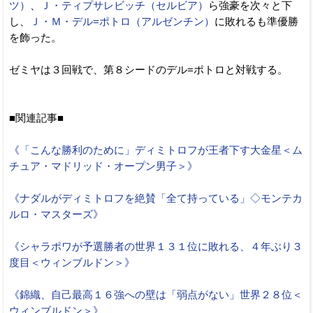
ツ）
、
Ｊ・ティプサレビッチ（セルビア）
ら強豪を次々と下
し、
Ｊ・Ｍ・デル=ポトロ（アルゼンチン）
に敗れるも準優勝
を飾った。
ゼミヤは３回戦で、第８シードのデル=ポトロと対戦する。
■関連記事■
《「こんな勝利のために」ディミトロフが王者下す大金星＜ム
チュア・マドリッド・オープン男子＞》
《ナダルがディミトロフを絶賛「全て持っている」◇モンテカ
ルロ・マスターズ》
《シャラポワが予選勝者の世界１３１位に敗れる、４年ぶり３
度目＜ウィンブルドン＞》
《錦織、自己最高１６強への壁は「弱点がない」世界２８位＜
ウィンブルドン＞》