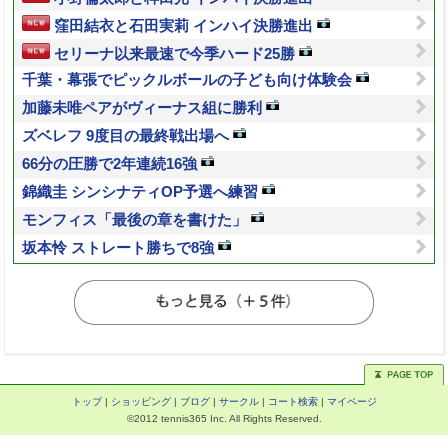
窪田結衣と石田実莉 インハイ決勝進出
セリーナ以来最速で今季ハード25勝
千葉・幕張でピックルボールの子ども向け体験会
加藤未唯ペアがヴィーナス組に勝利
ズベレフ 9度目の最終戦出場へ
66分の圧勝で2年連続16強
錦織圭 シンシナティOP予選へ練習
モンフィス「最後の章を書けた」
坂本怜 ストレート勝ちで8強
トップ
|
ショッピング
|
ブログ
|
サークル
|
コート検索
|
マイページ
©2012 tennis365 Inc. All Rights Reserved.